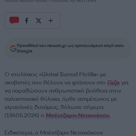
Global Sumud Flotilla / Handout via REUTERS
Προσθήκη του newsit.gr ως προτεινόμενη πηγή στην
Google
Ο στολίσκος «Global Sumud Flotilla» με
ακτιβιστές που θέλουν να φτάσουν στη
Γάζα
για
να παραδώσουν ανθρωπιστική βοήθεια στον
παλαιστινιακό θύλακα, ήρθε αντιμέτωπος με
ισραηλινές δυνάμεις, δήλωσε σήμερα
(18λ05.2026) ο
Μπέντζαμιν Νετανιάχου
.
Ειδικότερα, ο Μπέντζαμιν Νετανιάχουν