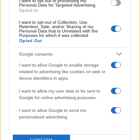
I want to opt-out of processing my
τελευταία νέα
της ημέρας
Personal Data for Targeted Advertising.
Opted In
I want to opt-out of Collection, Use,
Retention, Sale, and/or Sharing of my
Personal Data that Is Unrelated with the
Purposes for which it was collected.
Opted Out
Πιο δημοφιλή
Google consents
1
Η Άννα Βίσση ξετρελάθηκε με μπάντα που
έπαιζε Τσιτσάνη στο Φισκάρδο και τους
I want to allow Google to enable storage
πρότεινε συνεργασία
related to advertising like cookies on web or
2
Μαριζέτα Αντωνοπούλου στο newsit.gr: Οι
device identifiers in apps.
“σωτήρες” ανήκουν στο χρονοντούλαπο
της ιστορίας
I want to allow my user data to be sent to
3
«Ψήνονται» στα 40άρια δυτική και βόρεια
Google for online advertising purposes.
Ελλάδα – Ενισχυμένα μελτέμια έως 8
μποφόρ στο Αιγαίο μέχρι
I want to allow Google to send me
Δεκαπενταύγουστο
personalized advertising.
4
Κωνσταντίνος Αργυρός και Αλεξάνδρα
Νίκα κάνουν διακοπές με πολυτελές γιοτ
με τα δύο παιδιά τους