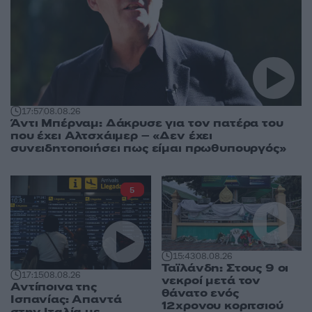
17:57
08.08.26
Άντι Μπέρναμ: Δάκρυσε για τον πατέρα του
που έχει Αλτσχάιμερ – «Δεν έχει
συνειδητοποιήσει πως είμαι πρωθυπουργός»
5
15:43
08.08.26
Ταϊλάνδη: Στους 9 οι
17:15
08.08.26
νεκροί μετά τον
Αντίποινα της
θάνατο ενός
Ισπανίας: Απαντά
12χρονου κοριτσιού
στην Ιταλία με