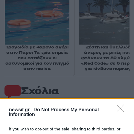
Τραγωδία με 4χρονο αγόρι
Ζέστη και θυελλώδε
στην Πάρο: Τα τρία σημεία
άνεμοι, με ριπές που 
που εστιάζουν οι
φτάνουν τα 80 χλμ/ώρ
αστυνομικοί για τον πνιγμό
«Red Code» σε 6 περιο
στην πισίνα
για κίνδυνο πυρκαγι
Σχόλια
newsit.gr -
Do Not Process My Personal
Information
Σχολίασε εδώ
If you wish to opt-out of the sale, sharing to third parties, or