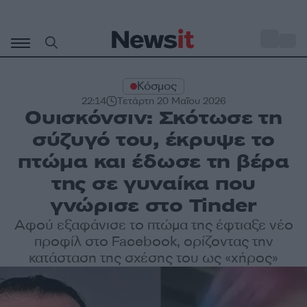
Μετάβαση
σε
o
28
περιεχόμενο
Κόσμος
22:14
Τετάρτη 20 Μαΐου 2026
Ουισκόνσιν: Σκότωσε τη
σύζυγό του, έκρυψε το
πτώμα και έδωσε τη βέρα
της σε γυναίκα που
γνώρισε στο Tinder
Αφού εξαφάνισε το πτώμα της έφτιαξε νέο
προφίλ στο Facebook, ορίζοντας την
κατάσταση της σχέσης του ως «χήρος»