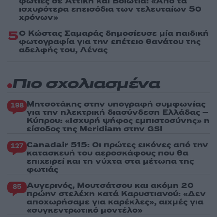
φωτιές σε Αττική και Βοιωτία: «Από τα
ισχυρότερα επεισόδια των τελευταίων 50
χρόνων»
5
Ο Κώστας Σαμαράς δημοσίευσε μία παιδική
φωτογραφία για την επέτειο θανάτου της
αδελφής του, Λένας
Πιο σχολιασμένα
Μητσοτάκης στην υπογραφή συμφωνίας
198
για την ηλεκτρική διασύνδεση Ελλάδας –
Κύπρου: «Ισχυρή ψήφος εμπιστοσύνης» η
είσοδος της Meridiam στην GSI
Canadair 515: Οι πρώτες εικόνες από την
127
κατασκευή του αεροσκάφους που θα
επιχειρεί και τη νύχτα στα μέτωπα της
φωτιάς
Αυγερινός, Μουτσάτσου και ακόμη 20
85
πρώην στελέχη κατά Καρυστιανού: «Δεν
αποχωρήσαμε για καρέκλες», αιχμές για
«συγκεντρωτικό μοντέλο»