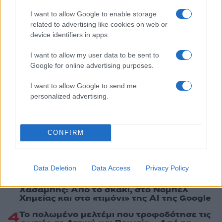
Ακολουθήστε το Νewsit.gr στο
Google News
και
ενημερωθείτε πρώτοι για όλη την ειδησεογραφία και τα
I want to allow Google to enable storage
τελευταία νέα
της ημέρας
related to advertising like cookies on web or
device identifiers in apps.
I want to allow my user data to be sent to
Google for online advertising purposes.
Πιο δημοφιλή
I want to allow Google to send me
personalized advertising.
1
Έφυγαν οι συνεργάτες, μένει η Μαρία
Καρυστιανού - Η επόμενη μέρα για την
«Ελπίδα για τη Δημοκρατία»
CONFIRM
2
Συγκίνηση στο τελευταίο αντίο στον Λάκη
Χαλκιά: Με την «Φάμπρικα», λαούτο και
κλαρίνα αποχαιρέτησαν την εμβληματική
φωνή της μεταπολίτευσης
Data Deletion
Data Access
Privacy Policy
3
Ποιος είναι ο ελληνοκύπριος Sir Ντέμης
Χασάμπης: Από το σκάκι, στο Νόμπελ
Χημείας και στο «τιμόνι» της AI της Google
4
Το πολωμένο μελτέμι που τροφοδότησε τις