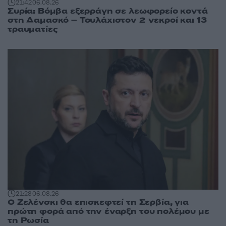
21:42
06.08.26
Συρία: Βόμβα εξερράγη σε λεωφορείο κοντά
στη Δαμασκό – Τουλάχιστον 2 νεκροί και 13
τραυματίες
21:28
06.08.26
Ο Ζελένσκι θα επισκεφτεί τη Σερβία, για
πρώτη φορά από την έναρξη του πολέμου με
τη Ρωσία