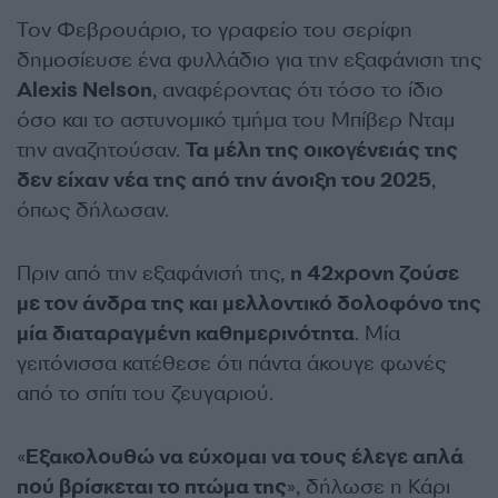
Τον Φεβρουάριο, το γραφείο του σερίφη
δημοσίευσε ένα φυλλάδιο για την εξαφάνιση της
Alexis Nelson
, αναφέροντας ότι τόσο το ίδιο
όσο και το αστυνομικό τμήμα του Μπίβερ Νταμ
την αναζητούσαν.
Τα μέλη της οικογένειάς της
δεν είχαν νέα της από την άνοιξη του 2025
,
όπως δήλωσαν.
Πριν από την εξαφάνισή της,
η 42χρονη ζούσε
με τον άνδρα της και μελλοντικό δολοφόνο της
μία διαταραγμένη καθημερινότητα
. Μία
γειτόνισσα κατέθεσε ότι πάντα άκουγε φωνές
από το σπίτι του ζευγαριού.
«
Εξακολουθώ να εύχομαι να τους έλεγε απλά
πού βρίσκεται το πτώμα της
», δήλωσε η Κάρι