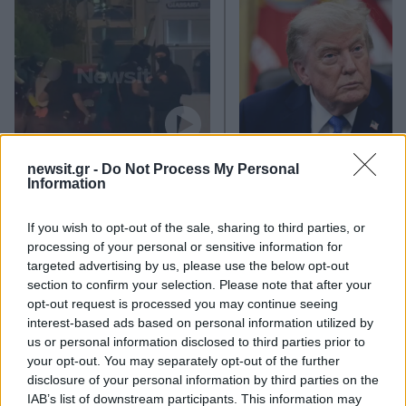
Στη ΓΑΔΑ η 46χρονη που
Τραμπ: «Ο πόλεμος με
newsit.gr -
Do Not Process My Personal
κατηγορείται για
Ιράν θα τελειώσει αρκ
Information
συμμετοχή στην τραγωδία
σύντομα – Εμείς ελέγχ
της Μαρφίν - Μεταφέρθηκε
τα Στενά του Ορμού
απευθείας από το
If you wish to opt-out of the sale, sharing to third parties, or
αεροδρόμιο
processing of your personal or sensitive information for
targeted advertising by us, please use the below opt-out
section to confirm your selection. Please note that after your
Σχόλια
opt-out request is processed you may continue seeing
interest-based ads based on personal information utilized by
us or personal information disclosed to third parties prior to
your opt-out. You may separately opt-out of the further
disclosure of your personal information by third parties on the
IAB’s list of downstream participants. This information may
Σχολίασε εδώ