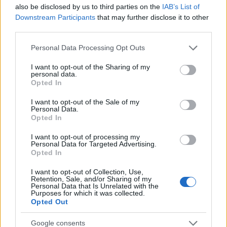
also be disclosed by us to third parties on the
IAB’s List of
Downstream Participants
that may further disclose it to other
third parties.
50 /50
Please note that this website/app uses one or more Google
Personal Data Processing Opt Outs
services and may gather and store information including but
not limited to your visit or usage behaviour. You may click to
I want to opt-out of the Sharing of my
personal data.
grant or deny consent to Google and its third-party tags to
Opted In
use your data for below specified purposes in below Google
2000 /2000
consent section.
I want to opt-out of the Sale of my
Personal Data.
Υποβολή σχολίου
Opted In
Όροι Χρήσης
. Το site προστατεύεται από reCAPTCHA, ισχύουν
I want to opt-out of processing my
Πολιτική Απορρήτου
&
Όροι Χρήσης
της Google.
Personal Data for Targeted Advertising.
Opted In
Κόσμος
TINDER
ΔΟΛΟΦΟΝΙΑ
ΗΠΑ
I want to opt-out of Collection, Use,
Retention, Sale, and/or Sharing of my
ΟΥΙΣΚΟΝΣΙΝ
Personal Data that Is Unrelated with the
Purposes for which it was collected.
Opted Out
Share:
Google consents