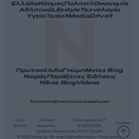
Ελλάδα
Κόσμος
Πολιτική
Οικονομία
Αθλητικά
Lifestyle
Τεχνολογία
Υγεία
Tasteit
Media
Driveit
Πρωτοσέλιδα
Γνώμη
Melas Blog
Καιρός
Παράξενες Ειδήσεις
Nikos Blog
Videos
Ταυτότητα
Επικοινωνία
Διαφήμιση
Όροι
Πολιτική
Πληροφορίες α.27
Cookies
χρήσης
απορρήτου
Ν.5253/2025
Αριθμός Πιστοποίησης Μ.Η.Τ.232163
© 2026 newsit.gr. Με επιφύλαξη κάθε νομίμου δικαιώματος.