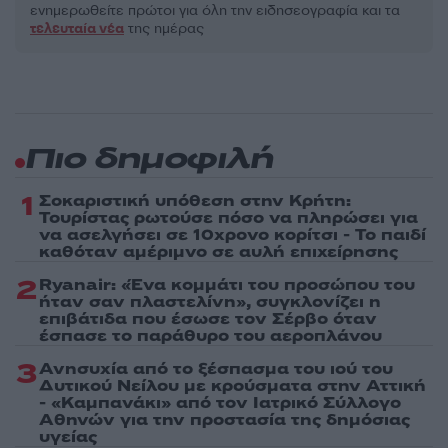
ενημερωθείτε πρώτοι για όλη την ειδησεογραφία και τα
τελευταία νέα
της ημέρας
Πιο δημοφιλή
1
Σοκαριστική υπόθεση στην Κρήτη:
Τουρίστας ρωτούσε πόσο να πληρώσει για
να ασελγήσει σε 10χρονο κορίτσι - Το παιδί
καθόταν αμέριμνο σε αυλή επιχείρησης
2
Ryanair: «Ένα κομμάτι του προσώπου του
ήταν σαν πλαστελίνη», συγκλονίζει η
επιβάτιδα που έσωσε τον Σέρβο όταν
έσπασε το παράθυρο του αεροπλάνου
3
Ανησυχία από το ξέσπασμα του ιού του
Δυτικού Νείλου με κρούσματα στην Αττική
- «Καμπανάκι» από τον Ιατρικό Σύλλογο
Αθηνών για την προστασία της δημόσιας
υγείας