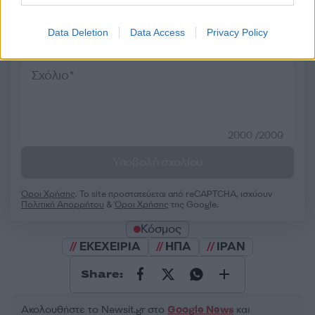
Σχολίασε εδώ
Data Deletion
Data Access
Privacy Policy
50 /50
2000 /2000
Υποβολή σχολίου
Όροι Χρήσης
. Το site προστατεύεται από reCAPTCHA, ισχύουν
Πολιτική Απορρήτου
&
Όροι Χρήσης
της Google.
Κόσμος
ΕΚΕΧΕΙΡΙΑ
ΗΠΑ
ΙΡΑΝ
Share:
Ακολουθήστε το Νewsit.gr στο
Google News
και