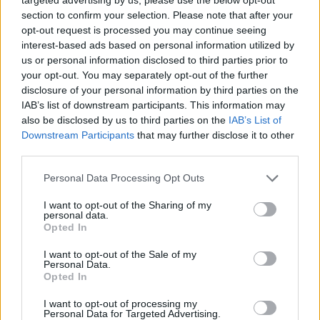
Παράλληλα είπε πως ο
στρατός
του
Ιράν
section to confirm your selection. Please note that after your
χρησιμοποίησε την εκεχειρία για να
opt-out request is processed you may continue seeing
ανασυγκροτήσει τις δυνάμεις του.
interest-based ads based on personal information utilized by
us or personal information disclosed to third parties prior to
ΔΙΑΦΗΜΙΣΗ
your opt-out. You may separately opt-out of the further
disclosure of your personal information by third parties on the
IAB’s list of downstream participants. This information may
also be disclosed by us to third parties on the
IAB’s List of
Downstream Participants
that may further disclose it to other
third parties.
Please note that this website/app uses one or more Google
Personal Data Processing Opt Outs
services and may gather and store information including but
not limited to your visit or usage behaviour. You may click to
I want to opt-out of the Sharing of my
personal data.
grant or deny consent to Google and its third-party tags to
Opted In
use your data for below specified purposes in below Google
consent section.
I want to opt-out of the Sale of my
Personal Data.
Opted In
Αν τα χάσατε
I want to opt-out of processing my
Personal Data for Targeted Advertising.