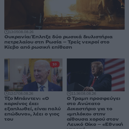
13:05
08.08.26
Ουκρανία: Έπληξε δύο ρωσικά διυλιστήρια
πετρελαίου στη Ρωσία – Τρείς νεκροί στο
Κίεβο από ρωσική επίθεση
10
12:17
08.08.26
11:36
08.08.26
Τζο Μπάιντεν: «Ο
Ο Τραμπ προσφεύγει
καρκίνος έχει
στο Ανώτατο
εξαπλωθεί, είναι πολύ
Δικαστήριο για το
επώδυνο», λέει ο γιος
«μπλόκο» στην
του
αίθουσα χορού στον
Λευκό Οίκο – «Εθνική