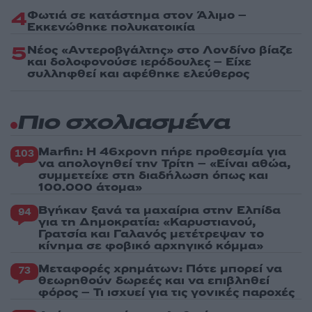
4
Φωτιά σε κατάστημα στον Άλιμο –
Εκκενώθηκε πολυκατοικία
5
Νέος «Αντεροβγάλτης» στο Λονδίνο βίαζε
και δολοφονούσε ιερόδουλες – Είχε
συλληφθεί και αφέθηκε ελεύθερος
Πιο σχολιασμένα
Marfin: Η 46χρονη πήρε προθεσμία για
103
να απολογηθεί την Τρίτη – «Είναι αθώα,
συμμετείχε στη διαδήλωση όπως και
100.000 άτομα»
Βγήκαν ξανά τα μαχαίρια στην Ελπίδα
94
για τη Δημοκρατία: «Καρυστιανού,
Γρατσία και Γαλανός μετέτρεψαν το
κίνημα σε φοβικό αρχηγικό κόμμα»
Μεταφορές χρημάτων: Πότε μπορεί να
73
θεωρηθούν δωρεές και να επιβληθεί
φόρος – Τι ισχυεί για τις γονικές παροχές