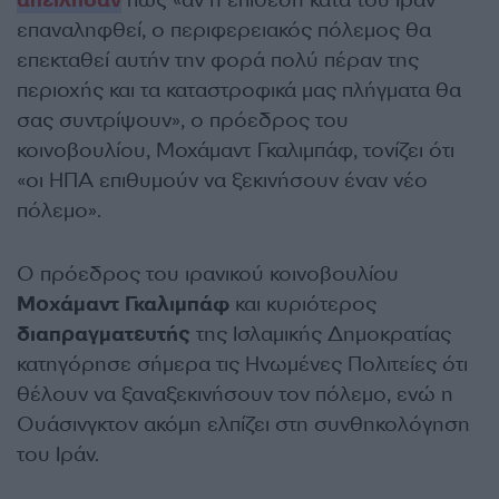
απείλησαν
πως «αν η επίθεση κατά του Ιράν
επαναληφθεί, ο περιφερειακός πόλεμος θα
επεκταθεί αυτήν την φορά πολύ πέραν της
περιοχής και τα καταστροφικά μας πλήγματα θα
σας συντρίψουν», ο πρόεδρος του
κοινοβουλίου, Μοχάμαντ Γκαλιμπάφ, τονίζει ότι
«οι ΗΠΑ επιθυμούν να ξεκινήσουν έναν νέο
πόλεμο».
Ο πρόεδρος του ιρανικού κοινοβουλίου
Μοχάμαντ Γκαλιμπάφ
και κυριότερος
διαπραγματευτής
της Ισλαμικής Δημοκρατίας
κατηγόρησε σήμερα τις Ηνωμένες Πολιτείες ότι
θέλουν να ξαναξεκινήσουν τον πόλεμο, ενώ η
Ουάσινγκτον ακόμη ελπίζει στη συνθηκολόγηση
του Ιράν.