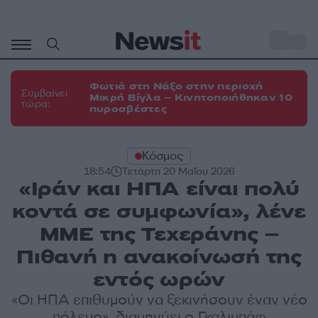
Μετάβαση
σε
o
35
περιεχόμενο
Φωτιά στη Νάξο στην περιοχή
Συμβαίνει
Μικρή Βίγλα – Κινητοποιήθηκαν 10
τώρα:
πυροσβέστες
Κόσμος
18:54
Τετάρτη 20 Μαΐου 2026
«Ιράν και ΗΠΑ είναι πολύ
κοντά σε συμφωνία», λένε
ΜΜΕ της Τεχεράνης –
Πιθανή η ανακοίνωσή της
εντός ωρών
«Οι ΗΠΑ επιθυμούν να ξεκινήσουν έναν νέο
πόλεμο», διαμηνύει ο Γκαλιμπάφ