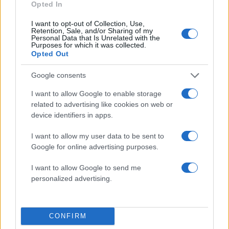
Opted In
I want to opt-out of Collection, Use,
Retention, Sale, and/or Sharing of my
Personal Data that Is Unrelated with the
Purposes for which it was collected.
Opted Out
Google consents
Τραγωδία στην Πάρο:
Πώς η Πυροσβεστικ
I want to allow Google to enable storage
4χρονος βρέθηκε νεκρός
διέσωσε ανθρώπινες ζ
related to advertising like cookies on web or
σε πισίνα
από την καταστροφι
φωτιά στην Αττικοβοι
device identifiers in apps.
– Πάνω από 250 άτο
απομακρύνθηκαν δι
I want to allow my user data to be sent to
θαλάσσης
Google for online advertising purposes.
I want to allow Google to send me
Σχόλια
personalized advertising.
CONFIRM