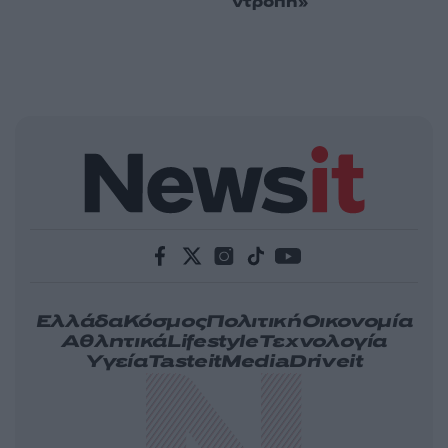
ντροπή»
Ελλάδα
Κόσμος
Πολιτική
Οικονομία
Αθλητικά
Lifestyle
Τεχνολογία
Υγεία
Tasteit
Media
Driveit