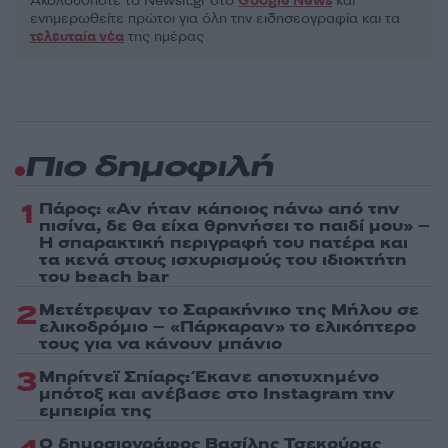
Ακολουθήστε το Νewsit.gr στο
Google News
και
ενημερωθείτε πρώτοι για όλη την ειδησεογραφία και τα
τελευταία νέα
της ημέρας
Πιο δημοφιλή
1
Πάρος: «Αν ήταν κάποιος πάνω από την
πισίνα, δε θα είχα θρηνήσει το παιδί μου» –
Η σπαρακτική περιγραφή του πατέρα και
τα κενά στους ισχυρισμούς του ιδιοκτήτη
του beach bar
2
Μετέτρεψαν το Σαρακήνικο της Μήλου σε
ελικοδρόμιο – «Πάρκαραν» το ελικόπτερο
τους για να κάνουν μπάνιο
3
Μπρίτνεϊ Σπίαρς: Έκανε αποτυχημένο
μπότοξ και ανέβασε στο Instagram την
εμπειρία της
Ο δημοσιογράφος Βασίλης Τσεκούρας