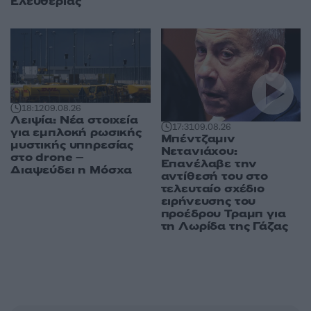
Ελευθερίας
18:12
09.08.26
Λειψία: Νέα στοιχεία
17:31
09.08.26
για εμπλοκή ρωσικής
Μπέντζαμιν
μυστικής υπηρεσίας
Νετανιάχου:
στο drone –
Επανέλαβε την
Διαψεύδει η Μόσχα
αντίθεσή του στο
τελευταίο σχέδιο
ειρήνευσης του
προέδρου Τραμπ για
τη Λωρίδα της Γάζας