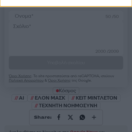
50 /50
2000 /2000
Υποβολή σχολίου
Όροι Χρήσης
. Το site προστατεύεται από reCAPTCHA, ισχύουν
Πολιτική Απορρήτου
&
Όροι Χρήσης
της Google.
Κόσμος
AI
ΕΛΟΝ ΜΑΣΚ
ΚΕΙΤ ΜΙΝΤΛΕΤΟΝ
ΤΕΧΝΗΤΗ ΝΟΗΜΟΣΥΝΗ
Share: