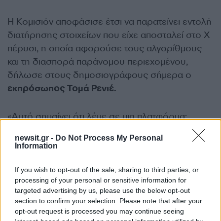
Η Κομισιόν αποφάσισε έτσι να παρατείνει εντολή
διατήρησης στοιχείων που είχε αποσταλεί στο X
πέρυσι, η οποία αφορούσε τους αλγορίθμους
και τη διασπορά παράνομου περιεχομένου,
δήλωσε στους δημοσιογράφους σήμερα ο
εκπρόσωπος Τομά Ρενιέ.
«Αυτό σημαίνει ότι λέμε σε μια πλατφόρμα:
κρατήστε τα εσωτερικά σας έγγραφα, μην τα
newsit.gr -
Do Not Process My Personal
ξεφορτωθείτε, διότι έχουμε αμφιβολίες σχετικά
Information
με τη συμμόρφωσή σας… και πρέπει να είμαστε
σε θέση να έχουμε πρόσβαση σε αυτά αν το
If you wish to opt-out of the sale, sharing to third parties, or
processing of your personal or sensitive information for
ζητήσουμε ρητά», είπε ο εκπρόσωπος.
targeted advertising by us, please use the below opt-out
section to confirm your selection. Please note that after your
Πρόσθεσε δε ότι η κίνηση αυτή δεν σημαίνει
opt-out request is processed you may continue seeing