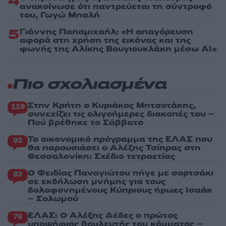
4
ανακοίνωσε ότι παντρεύεται τη σύντροφό
του, Γωγώ Μπαλή
5
Γιάννης Παπαμιχαήλ: «Η απαγόρευση
αφορά στη χρήση της εικόνας και της
φωνής της Αλίκης Βουγιουκλάκη μέσω AI»
Πιο σχολιασμένα
Στην Κρήτη ο Κυριάκος Μητσοτάκης,
119
συνεχίζει τις ολιγοήμερες διακοπές του –
Πού βρέθηκε το Σάββατο
Το οικονομικό πρόγραμμα της ΕΛΑΣ που
92
θα παρουσιάσει ο Αλέξης Τσίπρας στη
Θεσσαλονίκη: Σχέδιο τετραετίας
Ο Φειδίας Παναγιώτου πήγε με σορτσάκι
83
σε εκδήλωση μνήμης για τους
δολοφονημένους Κύπριους ήρωες Ισαάκ
– Σολωμού
ΕΛΑΣ: Ο Αλέξης Δέδες ο πρώτος
79
υποψήφιος βουλευτής του κόμματος –