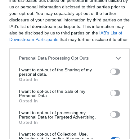
interest-based ads based on personal information utilized by
πως η Κομισιόν έχει ξεκινήσει νέα επίσημη
us or personal information disclosed to third parties prior to
έρευνα βάσει του Κανονισμού της Ευρωπαϊκής
your opt-out. You may separately opt-out of the further
Ένωσης περί Ψηφιακών Υπηρεσιών (DSA).
disclosure of your personal information by third parties on the
IAB’s list of downstream participants. This information may
ΔΙΑΦΗΜΙΣΗ
also be disclosed by us to third parties on the
IAB’s List of
Downstream Participants
that may further disclose it to other
third parties.
Please note that this website/app uses one or more Google
Personal Data Processing Opt Outs
services and may gather and store information including but
not limited to your visit or usage behaviour. You may click to
I want to opt-out of the Sharing of my
personal data.
grant or deny consent to Google and its third-party tags to
Opted In
use your data for below specified purposes in below Google
consent section.
I want to opt-out of the Sale of my
Personal Data.
Opted In
I want to opt-out of processing my
Personal Data for Targeted Advertising.
Opted In
Αν τα χάσατε
I want to opt-out of Collection, Use,
Retention, Sale, and/or Sharing of my