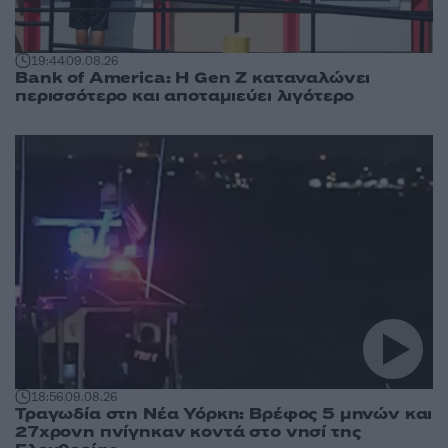
19:44
09.08.26
Bank of America: Η Gen Z καταναλώνει
περισσότερο και αποταμιεύει λιγότερο
18:56
09.08.26
Τραγωδία στη Νέα Υόρκη: Βρέφος 5 μηνών και
27χρονη πνίγηκαν κοντά στο νησί της