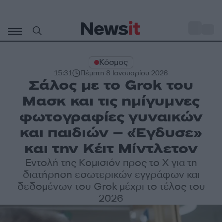
Μετάβαση
σε
o
29
περιεχόμενο
Κόσμος
15:31
Πέμπτη 8 Ιανουαρίου 2026
Σάλος με το Grok του
Μασκ και τις ημίγυμνες
φωτογραφίες γυναικών
και παιδιών – «Έγδυσε»
και την Κέιτ Μίντλετον
Εντολή της Κομισιόν προς το Χ για τη
διατήρηση εσωτερικών εγγράφων και
δεδομένων του Grok μέχρι το τέλος του
2026