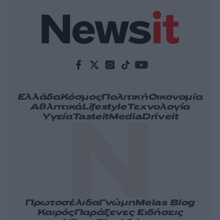
Ελλάδα
Κόσμος
Πολιτική
Οικονομία
Αθλητικά
Lifestyle
Τεχνολογία
Υγεία
Tasteit
Media
Driveit
Πρωτοσέλιδα
Γνώμη
Melas Blog
Καιρός
Παράξενες Ειδήσεις