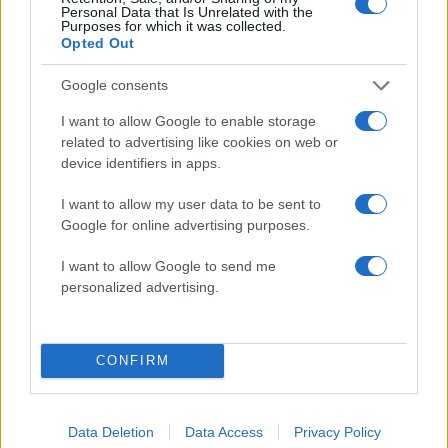
Personal Data that Is Unrelated with the
Purposes for which it was collected.
Opted Out
Google consents
I want to allow Google to enable storage
related to advertising like cookies on web or
device identifiers in apps.
Μεγάλη φωτιά στον
Εξηγήσεις δίνει σήμερ
Κουβαρά Αττικής:
πιλότος που «πάρκαρε
I want to allow my user data to be sent to
Καίγονται πτηνοτροφικές
ελικόπτερο στο
μονάδες - Εκκενώθηκε ο
Σαρακήνικο - «Δεν
Google for online advertising purposes.
Άγιος Στυλιανός, διακοπή
κινδύνευσε κανείς»
κυκλοφορίας στη Λαυρίου
υποστηρίζει
I want to allow Google to send me
personalized advertising.
Σχόλια
CONFIRM
Data Deletion
Data Access
Privacy Policy
Σχολίασε εδώ