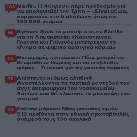
Marfin: Η 46χρονη πήρε προθεσμία για
103
να απολογηθεί την Τρίτη – «Είναι αθώα,
συμμετείχε στη διαδήλωση όπως και
100.000 άτομα»
Βγήκαν ξανά τα μαχαίρια στην Ελπίδα
96
για τη Δημοκρατία: «Καρυστιανού,
Γρατσία και Γαλανός μετέτρεψαν το
κίνημα σε φοβικό αρχηγικό κόμμα»
Μεταφορές χρημάτων: Πότε μπορεί να
82
θεωρηθούν δωρεές και να επιβληθεί
φόρος – Τι ισχυεί για τις γονικές παροχές
Απίστευτο κι όμως αληθινό -
78
Aναστέλλονται τα τακτικά ραντεβού του
αγγειοχειρουργού του νοσοκομείου
Χανίων επειδή κλάπηκε το μηχανάκι του
γιατρού
Σούπερ μάρκετ: Νέες μειώσεις τιμών –
68
916 προϊόντα στην εθνική πρωτοβουλία,
ανάμεσά τους 130 σχολικά