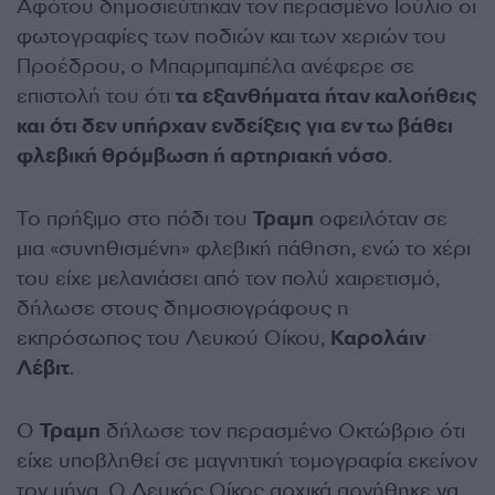
Αφότου δημοσιεύτηκαν τον περασμένο Ιούλιο οι
φωτογραφίες των ποδιών και των χεριών του
Προέδρου, ο Μπαρμπαμπέλα ανέφερε σε
επιστολή του ότι
τα εξανθήματα ήταν καλοήθεις
και ότι δεν υπήρχαν ενδείξεις για εν τω βάθει
φλεβική θρόμβωση ή αρτηριακή νόσο
.
Το πρήξιμο στο πόδι του
Τραμπ
οφειλόταν σε
μια «συνηθισμένη» φλεβική πάθηση, ενώ το χέρι
του είχε μελανιάσει από τον πολύ χαιρετισμό,
δήλωσε στους δημοσιογράφους η
εκπρόσωπος του Λευκού Οίκου,
Καρολάιν
Λέβιτ
.
Ο
Τραμπ
δήλωσε τον περασμένο Οκτώβριο ότι
είχε υποβληθεί σε μαγνητική τομογραφία εκείνον
τον μήνα. Ο Λευκός Οίκος αρχικά αρνήθηκε να