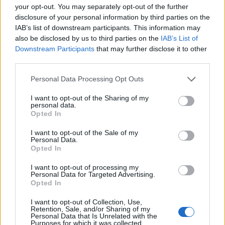
διάρκεια αρκετών συναντήσεων,
your opt-out. You may separately opt-out of the further
συμπεριλαμβανομένης μιας συνεδρίασης του
disclosure of your personal information by third parties on the
IAB’s list of downstream participants. This information may
υπουργικού του συμβουλίου.
also be disclosed by us to third parties on the
IAB’s List of
Downstream Participants
that may further disclose it to other
«Κάποιοι είπαν ότι έκλεισα τα μάτια μου. Κοιτάξτε,
third parties.
είχε γίνει αρκετά βαρετό», είπε ο
Τραμπ
στους
Please note that this website/app uses one or more Google
Personal Data Processing Opt Outs
αξιωματούχους που γελούσαν τον Φεβρουάριο.
services and may gather and store information including but
«Δεν κοιμήθηκα. Απλώς τα έκλεισα γιατί ήθελα
not limited to your visit or usage behaviour. You may click to
I want to opt-out of the Sharing of my
personal data.
grant or deny consent to Google and its third-party tags to
να την κάνω από εδώ».
Opted In
use your data for below specified purposes in below Google
consent section.
I want to opt-out of the Sale of my
Personal Data.
Πέρυσι, στον
Μπάιντεν
διαγνώστηκε μία
Opted In
«επιθετική μορφή» καρκίνου του προστάτη που
είχε εξαπλωθεί στα οστά του και υποβλήθηκε σε
I want to opt-out of processing my
Personal Data for Targeted Advertising.
ακτινοθεραπεία.
Opted In
ΔΙΑΦΗΜΙΣΗ
I want to opt-out of Collection, Use,
Retention, Sale, and/or Sharing of my
Personal Data that Is Unrelated with the
Purposes for which it was collected.