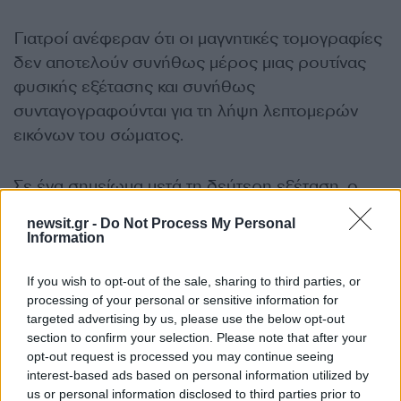
Γιατροί ανέφεραν ότι οι μαγνητικές τομογραφίες
δεν αποτελούν συνήθως μέρος μιας ρουτίνας
φυσικής εξέτασης και συνήθως
συνταγογραφούνται για τη λήψη λεπτομερών
εικόνων του σώματος.
Σε ένα σημείωμα μετά τη δεύτερη εξέταση, ο
Μπαρμπαμπέλα
ανέφερε ότι η καρδιακή ηλικία
newsit.gr -
Do Not Process My Personal
του Προέδρου – ένα επικυρωμένο μέτρο της
Information
καρδιαγγειακής ζωτικότητας μέσω ΗΚΓ –
διαπιστώθηκε ότι είναι περίπου 14 χρόνια
If you wish to opt-out of the sale, sharing to third parties, or
processing of your personal or sensitive information for
νεότερη από τη χρονολογική του ηλικία
.
targeted advertising by us, please use the below opt-out
section to confirm your selection. Please note that after your
Ο
Τραμπ
έχει επίσης δεχτεί ερωτήσεις μετά από
opt-out request is processed you may continue seeing
interest-based ads based on personal information utilized by
περιστατικά όπου φάνηκε να κοιμάται κατά τη
us or personal information disclosed to third parties prior to