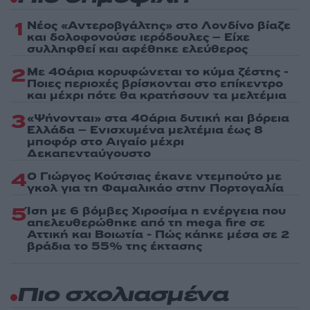
1
Νέος «Αντεροβγάλτης» στο Λονδίνο βίαζε
και δολοφονούσε ιερόδουλες – Είχε
συλληφθεί και αφέθηκε ελεύθερος
2
Με 40άρια κορυφώνεται το κύμα ζέστης -
Ποιες περιοχές βρίσκονται στο επίκεντρο
και μέχρι πότε θα κρατήσουν τα μελτέμια
3
«Ψήνονται» στα 40άρια δυτική και βόρεια
Ελλάδα – Ενισχυμένα μελτέμια έως 8
μποφόρ στο Αιγαίο μέχρι
Δεκαπενταύγουστο
4
Ο Γιώργος Κούτσιας έκανε ντεμπούτο με
γκολ για τη Φαμαλικάο στην Πορτογαλία
5
Ίση με 6 βόμβες Χιροσίμα η ενέργεια που
απελευθερώθηκε από τη mega fire σε
Αττική και Βοιωτία - Πώς κάηκε μέσα σε 2
βράδια το 55% της έκτασης
Πιο σχολιασμένα