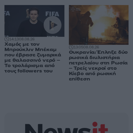
14:13
08.08.26
Χαμός με τον
13:05
08.08.26
Μπρούκλιν Μπέκαμ
Ουκρανία: Έπληξε δύο
που έβρασε ζυμαρικά
ρωσικά διυλιστήρια
με θαλασσινό νερό –
πετρελαίου στη Ρωσία
Το τρολάρισμα από
– Τρείς νεκροί στο
τους followers του
Κίεβο από ρωσική
επίθεση