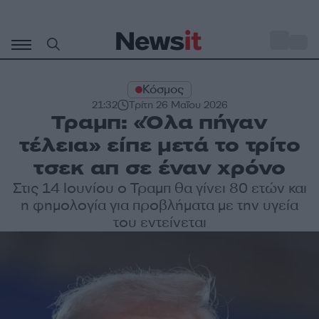
Μετάβαση
σε
o
33
περιεχόμενο
Κόσμος
21:32
Τρίτη 26 Μαΐου 2026
Τραμπ: «Όλα πήγαν
τέλεια» είπε μετά το τρίτο
τσεκ απ σε έναν χρόνο
Στις 14 Ιουνίου ο Τραμπ θα γίνει 80 ετών και
η φημολογία για προβλήματα με την υγεία
του εντείνεται