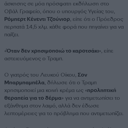
άσκησης σε μόα πρόσφατη εκδήλωση στο
Οβάλ Γραφείο, όπου ο υπουργός Υγείας του,
Ρόμπερτ Κένεντι Τζούνιορ
, είπε ότι ο Πρόεδρος
περπατά 14,5 χλμ. κάθε φορά που πηγαίνει για να
παίξει.
«
Όταν δεν χρησιμοποιώ το καροτσάκι
», είπε
αστειευόμενος ο Τραμπ.
Ο γιατρός του Λευκού Οίκου,
Σον
Μπαρμπαμπέλα
, δήλωσε ότι ο Τραμπ
χρησιμοποιεί μια κοινή κρέμα ως «
προληπτική
θεραπεία για το δέρμα
» για να αντιμετωπίσει το
εξάνθημα στον λαιμό, αλλά δεν έδωσε
λεπτομέρειες για το πρόβλημα που αντιμετωπίζει.