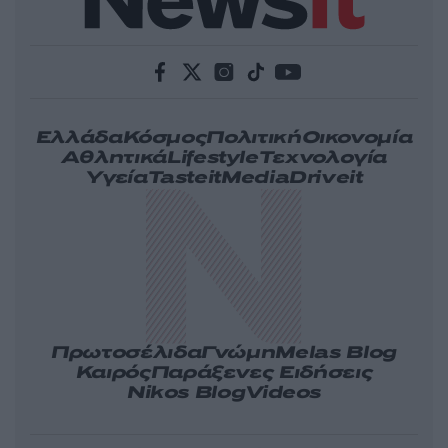
Ελλάδα
Κόσμος
Πολιτική
Οικονομία
Αθλητικά
Lifestyle
Τεχνολογία
Υγεία
Tasteit
Media
Driveit
Πρωτοσέλιδα
Γνώμη
Melas Blog
Καιρός
Παράξενες Ειδήσεις
Nikos Blog
Videos