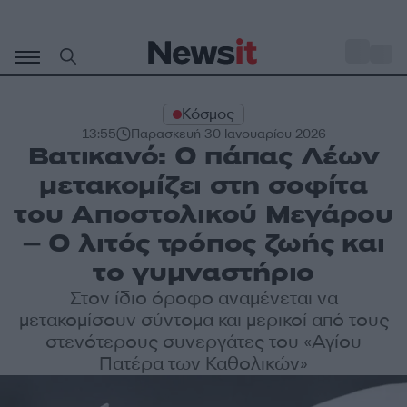
Μετάβαση
σε
o
29
περιεχόμενο
Κόσμος
13:55
Παρασκευή 30 Ιανουαρίου 2026
Βατικανό: Ο πάπας Λέων
μετακομίζει στη σοφίτα
του Αποστολικού Μεγάρου
– Ο λιτός τρόπος ζωής και
το γυμναστήριο
Στον ίδιο όροφο αναμένεται να
μετακομίσουν σύντομα και μερικοί από τους
στενότερους συνεργάτες του «Αγίου
Πατέρα των Καθολικών»