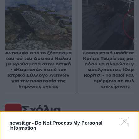
Ανησυχία από το ξέσπασμα
Σοκαριστική υπόθεση 
του ιού του Δυτικού Νείλου
Κρήτη: Τουρίστας ρωτ
με κρούσματα στην Αττική
πόσο να πληρώσει για
- «Καμπανάκι» από τον
ασελγήσει σε 10χρο
Ιατρικό Σύλλογο Αθηνών
κορίτσι - Το παιδί καθ
για την προστασία της
αμέριμνο σε αυλή
δημόσιας υγείας
επιχείρησης
Σχόλια
newsit.gr -
Do Not Process My Personal
Information