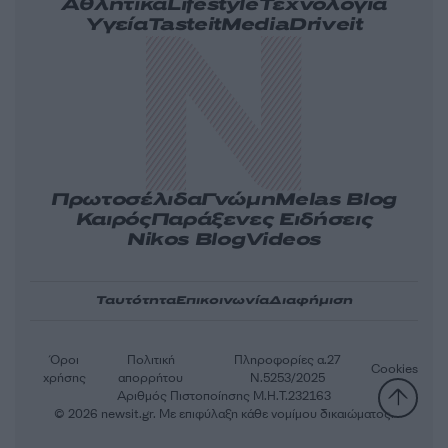
Αθλητικά
Lifestyle
Τεχνολογία
Υγεία
Tasteit
Media
Driveit
Πρωτοσέλιδα
Γνώμη
Melas Blog
Καιρός
Παράξενες Ειδήσεις
Nikos Blog
Videos
Ταυτότητα
Επικοινωνία
Διαφήμιση
Όροι
Πολιτική
Πληροφορίες α.27
Cookies
χρήσης
απορρήτου
Ν.5253/2025
Αριθμός Πιστοποίησης Μ.Η.Τ.232163
© 2026 newsit.gr. Με επιφύλαξη κάθε νομίμου δικαιώματος.