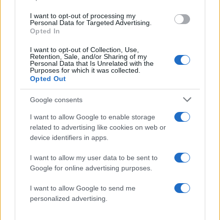
ενημερωθείτε πρώτοι για όλη την ειδησεογραφία και τα
τελευταία νέα
της ημέρας
I want to opt-out of processing my
Personal Data for Targeted Advertising.
Opted In
I want to opt-out of Collection, Use,
Retention, Sale, and/or Sharing of my
Personal Data that Is Unrelated with the
Purposes for which it was collected.
Πιο δημοφιλή
Opted Out
1
Σέρρες: Βίντεο ντοκουμέντο από το
Google consents
τροχαίο με νεκρούς μητέρα και γιο – Ο
οδηγός του φορτηγού κατέγραψε τη
I want to allow Google to enable storage
σύγκρουση
related to advertising like cookies on web or
device identifiers in apps.
2
Marfin: Η 46χρονη πήρε προθεσμία για να
απολογηθεί την Τρίτη – «Είναι αθώα,
συμμετείχε στη διαδήλωση όπως και
I want to allow my user data to be sent to
100.000 άτομα»
Google for online advertising purposes.
3
Σίντνεϊ Τάουλ: Πέθανε σε ηλικία 26 ετών η
I want to allow Google to send me
σταρ του TikTok – Kατέγραφε τη ζωή της
με τον καρκίνο
personalized advertising.
4
Μεταφορές χρημάτων: Πότε μπορεί να