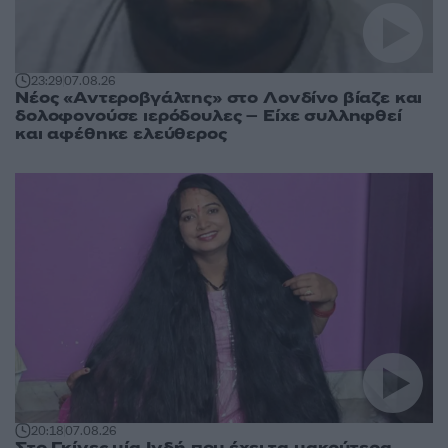
23:29
07.08.26
Νέος «Αντεροβγάλτης» στο Λονδίνο βίαζε και
δολοφονούσε ιερόδουλες – Είχε συλληφθεί
και αφέθηκε ελεύθερος
20:18
07.08.26
Στο Γκίνες μία Ινδή που έχει τα μακρύτερα