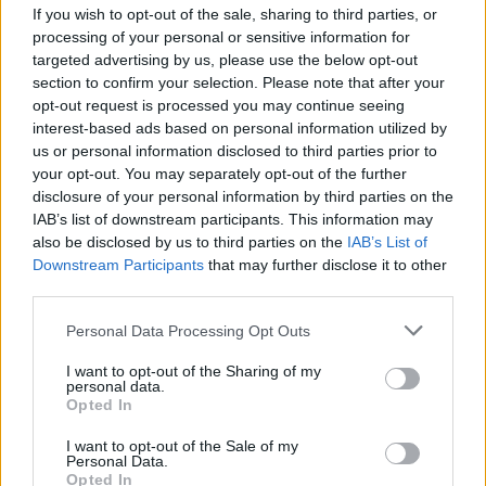
Σχολίασε εδώ
If you wish to opt-out of the sale, sharing to third parties, or
processing of your personal or sensitive information for
targeted advertising by us, please use the below opt-out
50 /50
section to confirm your selection. Please note that after your
opt-out request is processed you may continue seeing
interest-based ads based on personal information utilized by
us or personal information disclosed to third parties prior to
your opt-out. You may separately opt-out of the further
disclosure of your personal information by third parties on the
2000 /2000
IAB’s list of downstream participants. This information may
also be disclosed by us to third parties on the
IAB’s List of
Υποβολή σχολίου
Downstream Participants
that may further disclose it to other
third parties.
Όροι Χρήσης
. Το site προστατεύεται από reCAPTCHA, ισχύουν
Πολιτική Απορρήτου
&
Όροι Χρήσης
της Google.
Please note that this website/app uses one or more Google
Personal Data Processing Opt Outs
services and may gather and store information including but
Κόσμος
not limited to your visit or usage behaviour. You may click to
I want to opt-out of the Sharing of my
ΒΑΤΙΚΑΝΟ
ΠΑΠΑΣ ΛΕΩΝ
personal data.
grant or deny consent to Google and its third-party tags to
Opted In
use your data for below specified purposes in below Google
Share:
consent section.
I want to opt-out of the Sale of my
Personal Data.
Ακολουθήστε το Νewsit.gr στο
Google News
και
Opted In