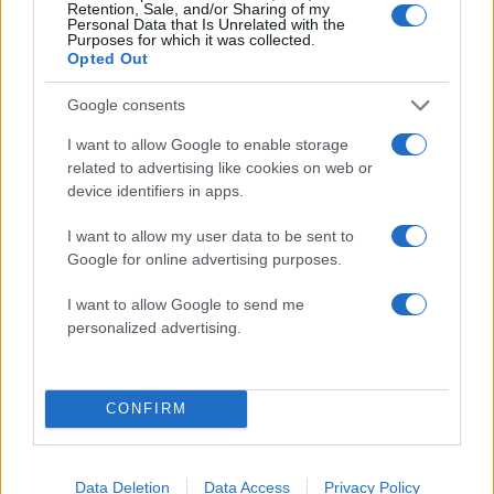
Retention, Sale, and/or Sharing of my
Personal Data that Is Unrelated with the
1
Σέρρες: Βίντεο ντοκουμέντο από το
Purposes for which it was collected.
τροχαίο με νεκρούς μητέρα και γιο – Ο
Opted Out
οδηγός του φορτηγού κατέγραψε τη
σύγκρουση
Google consents
2
Στα Χανιά για ολιγοήμερες διακοπές ο
I want to allow Google to enable storage
Κυριάκος Μητσοτάκης με την σύζυγό του
Μαρέβα
related to advertising like cookies on web or
device identifiers in apps.
3
Marfin: Η 46χρονη πήρε προθεσμία για να
απολογηθεί την Τρίτη – «Είναι αθώα,
I want to allow my user data to be sent to
συμμετείχε στη διαδήλωση όπως και
100.000 άτομα»
Google for online advertising purposes.
4
Η βαθμολογία της UEFA μετά την ήττα του
I want to allow Google to send me
ΠΑΟΚ από την Άντερλεχτ
personalized advertising.
5
Καλομοίρα: Οι οικογενειακές στιγμές με
τον σύζυγό της Γιώργο Μπούσαλη στη
Σαντορίνη
CONFIRM
Πιο σχολιασμένα
Data Deletion
Data Access
Privacy Policy