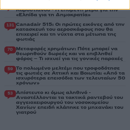
Έφυγαν οι συνεργάτες, μένει η Μαρία
184
Καρυστιανού - Η επόμενη μέρα για την
«Ελπίδα για τη Δημοκρατία»
Canadair 515: Οι πρώτες εικόνες από την
131
κατασκευή του αεροσκάφους που θα
επιχειρεί και τη νύχτα στα μέτωπα της
φωτιάς
Μεταφορές χρημάτων: Πότε μπορεί να
70
θεωρηθούν δωρεές και να επιβληθεί
φόρος – Τι ισχυεί για τις γονικές παροχές
Το πολωμένο μελτέμι που τροφοδότησε
59
τις φωτιές σε Αττική και Βοιωτία: «Από τα
ισχυρότερα επεισόδια των τελευταίων 50
χρόνων»
Απίστευτο κι όμως αληθινό -
53
Aναστέλλονται τα τακτικά ραντεβού του
αγγειοχειρουργού του νοσοκομείου
Χανίων επειδή κλάπηκε το μηχανάκι του
γιατρού