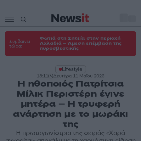
Μετάβαση
σε
o
31
περιεχόμενο
Φωτιά στη Σητεία στην περιοχή
Συμβαίνει
Αχλαδιά – Άμεση επέμβαση της
τώρα:
πυροσβεστικής
Lifestyle
18:11
Δευτέρα 11 Μαΐου 2026
Η ηθοποιός Πατρίτσια
Μίλικ Περιστέρη έγινε
μητέρα – Η τρυφερή
ανάρτηση με το μωράκι
της
Η πρωταγωνίστρια της σειράς «Χαρά
αγνοείται» αποκάλυψε τη χαρμόσυνη είδηση