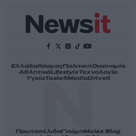
Ελλάδα
Κόσμος
Πολιτική
Οικονομία
Αθλητικά
Lifestyle
Τεχνολογία
Υγεία
Tasteit
Media
Driveit
Πρωτοσέλιδα
Γνώμη
Melas Blog