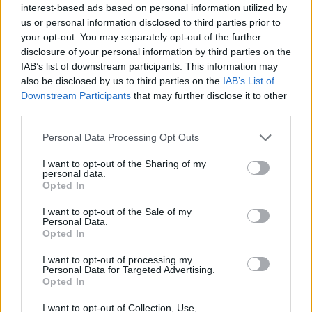
interest-based ads based on personal information utilized by
2000 /2000
us or personal information disclosed to third parties prior to
your opt-out. You may separately opt-out of the further
Υποβολή σχολίου
disclosure of your personal information by third parties on the
IAB’s list of downstream participants. This information may
Όροι Χρήσης
. Το site προστατεύεται από reCAPTCHA, ισχύουν
also be disclosed by us to third parties on the
IAB’s List of
Πολιτική Απορρήτου
&
Όροι Χρήσης
της Google.
Downstream Participants
that may further disclose it to other
Lifestyle
third parties.
ΗΘΟΠΟΙΟΣ
Please note that this website/app uses one or more Google
Personal Data Processing Opt Outs
services and may gather and store information including but
Share:
not limited to your visit or usage behaviour. You may click to
I want to opt-out of the Sharing of my
personal data.
grant or deny consent to Google and its third-party tags to
Opted In
Ακολουθήστε το Νewsit.gr στο
Google News
και
use your data for below specified purposes in below Google
ενημερωθείτε πρώτοι για όλη την ειδησεογραφία και τα
consent section.
I want to opt-out of the Sale of my
τελευταία νέα
της ημέρας
Personal Data.
Opted In
I want to opt-out of processing my
Personal Data for Targeted Advertising.
Opted In
Πιο δημοφιλή
I want to opt-out of Collection, Use,