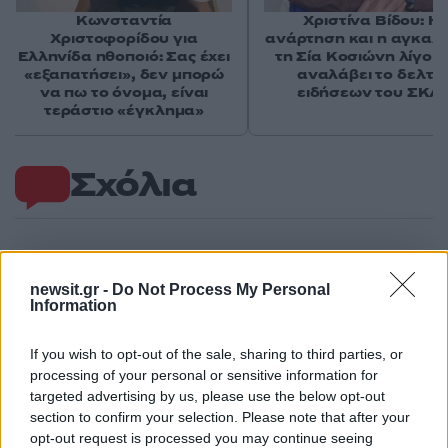
Κωνσταντία
Χριστίνα Βίδου: Η
Χριστοφορίδου για
ανάρτηση και η αγκαλι
Ελληνίδα ηθοποιό: Σας έχει
τη Σία Κοσιώνη λίγο π
«εξαπατήσει», δεν μπορώ
αναλάβει το δελτίο
να πω το όνομα, είναι
ειδήσεων του ΣΚΑΪ
τεράστιο «έγκλημα»
Σχόλια
Σχολίασε εδώ
newsit.gr -
Do Not Process My Personal
Information
If you wish to opt-out of the sale, sharing to third parties, or
50 /50
processing of your personal or sensitive information for
targeted advertising by us, please use the below opt-out
section to confirm your selection. Please note that after your
opt-out request is processed you may continue seeing