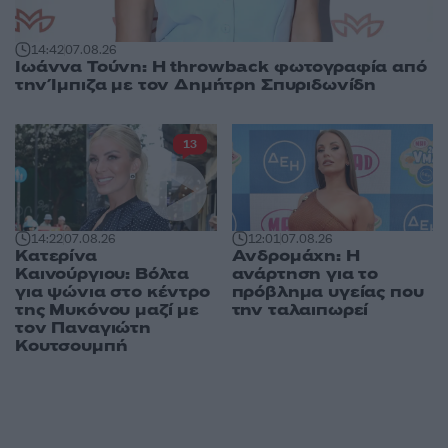
14:42
07.08.26
Ιωάννα Τούνη: Η throwback φωτογραφία από
την Ίμπιζα με τον Δημήτρη Σπυριδωνίδη
13
14:22
07.08.26
12:01
07.08.26
Κατερίνα
Ανδρομάχη: Η
Καινούργιου: Βόλτα
ανάρτηση για το
για ψώνια στο κέντρο
πρόβλημα υγείας που
της Μυκόνου μαζί με
την ταλαιπωρεί
τον Παναγιώτη
Κουτσουμπή