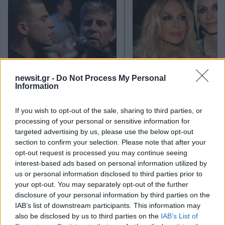
Συνελήφθη o γιος του
Η Σοφία Καρβέλα
newsit.gr -
Do Not Process My Personal
Σωκράτη Μάλαμα στο
παρακολούθησε μ
Information
Μοναστηράκι γιατί έβρισε
βιντεοκλήση τη συναυ
και έριξε κουτουλιά σε
της Άννας Βίσση από 
If you wish to opt-out of the sale, sharing to third parties, or
αστυνομικό
Αμερική: «Περήφανη 
σένα μαμά»
processing of your personal or sensitive information for
targeted advertising by us, please use the below opt-out
section to confirm your selection. Please note that after your
Σχόλια
opt-out request is processed you may continue seeing
interest-based ads based on personal information utilized by
us or personal information disclosed to third parties prior to
your opt-out. You may separately opt-out of the further
disclosure of your personal information by third parties on the
IAB’s list of downstream participants. This information may
Σχολίασε εδώ
also be disclosed by us to third parties on the
IAB’s List of