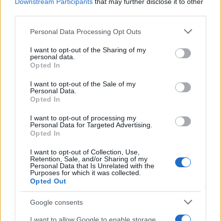
Downstream Participants
that may further disclose it to other
third parties.
50 /50
Please note that this website/app uses one or more Google
Personal Data Processing Opt Outs
services and may gather and store information including but
not limited to your visit or usage behaviour. You may click to
I want to opt-out of the Sharing of my
personal data.
grant or deny consent to Google and its third-party tags to
Opted In
use your data for below specified purposes in below Google
2000 /2000
consent section.
I want to opt-out of the Sale of my
Personal Data.
Υποβολή σχολίου
Opted In
Όροι Χρήσης
. Το site προστατεύεται από reCAPTCHA, ισχύουν
I want to opt-out of processing my
Personal Data for Targeted Advertising.
Πολιτική Απορρήτου
&
Όροι Χρήσης
της Google.
Opted In
Lifestyle
I want to opt-out of Collection, Use,
ΚΩΝΣΤΑΝΤΙΝΑ ΣΠΥΡΟΠΟΥΛΟΥ
Retention, Sale, and/or Sharing of my
Personal Data that Is Unrelated with the
Purposes for which it was collected.
Share:
Opted Out
Ακολουθήστε το Νewsit.gr στο
Google News
και
Google consents
ενημερωθείτε πρώτοι για όλη την ειδησεογραφία και τα
τελευταία νέα
της ημέρας
I want to allow Google to enable storage