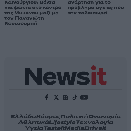
Καινούργιου: Βόλτα
ανάρτηση για το
για ψώνια στο κέντρο
πρόβλημα υγείας που
της Μυκόνου μαζί με
την ταλαιπωρεί
τον Παναγιώτη
Κουτσουμπή
Ελλάδα
Κόσμος
Πολιτική
Οικονομία
Αθλητικά
Lifestyle
Τεχνολογία
Υγεία
Tasteit
Media
Driveit