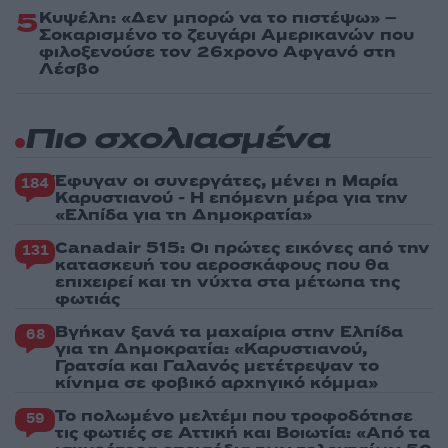
5
Κυψέλη: «Δεν μπορώ να το πιστέψω» –
Σοκαρισμένο το ζευγάρι Αμερικανών που
φιλοξενούσε τον 26χρονο Αφγανό στη
Λέσβο
Πιο σχολιασμένα
Έφυγαν οι συνεργάτες, μένει η Μαρία
184
Καρυστιανού - Η επόμενη μέρα για την
«Ελπίδα για τη Δημοκρατία»
Canadair 515: Οι πρώτες εικόνες από την
131
κατασκευή του αεροσκάφους που θα
επιχειρεί και τη νύχτα στα μέτωπα της
φωτιάς
Βγήκαν ξανά τα μαχαίρια στην Ελπίδα
68
για τη Δημοκρατία: «Καρυστιανού,
Γρατσία και Γαλανός μετέτρεψαν το
κίνημα σε φοβικό αρχηγικό κόμμα»
Το πολωμένο μελτέμι που τροφοδότησε
59
τις φωτιές σε Αττική και Βοιωτία: «Από τα