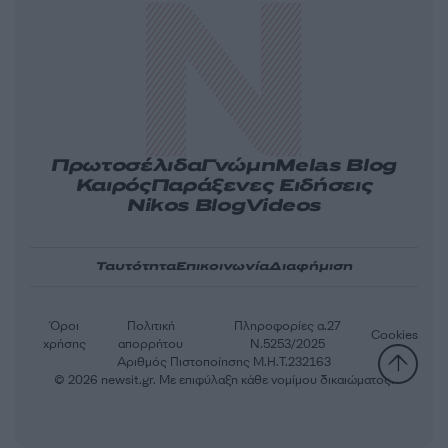
Πρωτοσέλιδα
Γνώμη
Melas Blog
Καιρός
Παράξενες Ειδήσεις
Nikos Blog
Videos
Ταυτότητα
Επικοινωνία
Διαφήμιση
Όροι
Πολιτική
Πληροφορίες α.27
Cookies
χρήσης
απορρήτου
Ν.5253/2025
Αριθμός Πιστοποίησης Μ.Η.Τ.232163
© 2026 newsit.gr. Με επιφύλαξη κάθε νομίμου δικαιώματος.