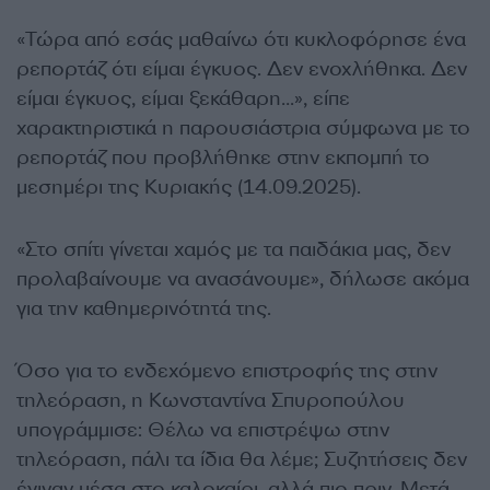
«Τώρα από εσάς μαθαίνω ότι κυκλοφόρησε ένα
ρεπορτάζ ότι είμαι έγκυος. Δεν ενοχλήθηκα. Δεν
είμαι έγκυος, είμαι ξεκάθαρη…», είπε
χαρακτηριστικά η παρουσιάστρια σύμφωνα με το
ρεπορτάζ που προβλήθηκε στην εκπομπή το
μεσημέρι της Κυριακής (14.09.2025).
«Στο σπίτι γίνεται χαμός με τα παιδάκια μας, δεν
προλαβαίνουμε να ανασάνουμε», δήλωσε ακόμα
για την καθημερινότητά της.
Όσο για το ενδεχόμενο επιστροφής της στην
τηλεόραση, η Κωνσταντίνα Σπυροπούλου
υπογράμμισε: Θέλω να επιστρέψω στην
τηλεόραση, πάλι τα ίδια θα λέμε; Συζητήσεις δεν
έγιναν μέσα στο καλοκαίρι, αλλά πιο πριν. Μετά