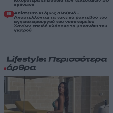
ισχυρότερα επεισόδια των τελευταίων 50
χρόνων»
Απίστευτο κι όμως αληθινό -
55
Aναστέλλονται τα τακτικά ραντεβού του
αγγειοχειρουργού του νοσοκομείου
Χανίων επειδή κλάπηκε το μηχανάκι του
γιατρού
Lifestyle: Περισσότερα
άρθρα