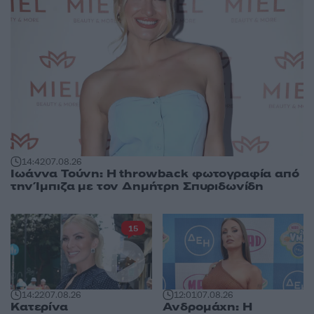
14:42
07.08.26
Ιωάννα Τούνη: Η throwback φωτογραφία από
την Ίμπιζα με τον Δημήτρη Σπυριδωνίδη
15
14:22
07.08.26
12:01
07.08.26
Κατερίνα
Ανδρομάχη: Η