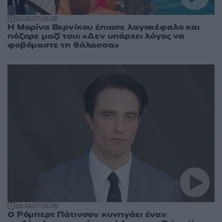
20:38
07.08.26
Η Μαρίνα Βερνίκου έπιασε λαγοκέφαλο και
πόζαρε μαζί του: «Δεν υπάρχει λόγος να
φοβόμαστε τη θάλασσα»
18:34
07.08.26
Ο Ρόμπερτ Πάτινσον κυνηγάει έναν