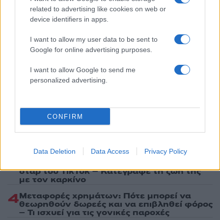
related to advertising like cookies on web or
device identifiers in apps.
I want to allow my user data to be sent to
Google for online advertising purposes.
Πιο δημοφιλή
I want to allow Google to send me
1
Σέρρες: Βίντεο ντοκουμέντο από το
personalized advertising.
τροχαίο με νεκρούς μητέρα και γιο – Ο
οδηγός του φορτηγού κατέγραψε τη
σύγκρουση
CONFIRM
2
Marfin: Η 46χρονη πήρε προθεσμία για να
απολογηθεί την Τρίτη – «Είναι αθώα,
συμμετείχε στη διαδήλωση όπως και
100.000 άτομα»
Data Deletion
Data Access
Privacy Policy
3
Σίντνεϊ Τάουλ: Πέθανε σε ηλικία 26 ετών η
σταρ του TikTok – Kατέγραφε τη ζωή της
με τον καρκίνο
4
Μεταφορές χρημάτων: Πότε μπορεί να
θεωρηθούν δωρεές και να επιβληθεί φόρος
– Τι ισχυεί για τις γονικές παροχές