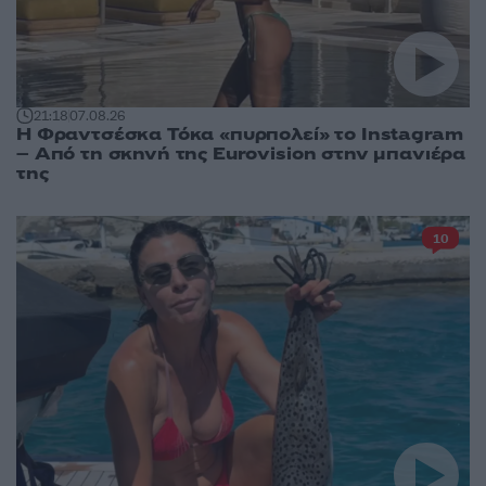
21:18
07.08.26
Η Φραντσέσκα Τόκα «πυρπολεί» το Instagram
– Από τη σκηνή της Eurovision στην μπανιέρα
της
10