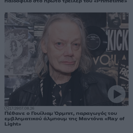
παιδόφιλο στο πρώτο τρέιλερ του «Primetime»
17:29
07.08.26
Πέθανε ο Γουίλιαμ Όρμπιτ, παραγωγός του
εμβληματικού άλμπουμ της Μαντόνα «Ray of
Light»