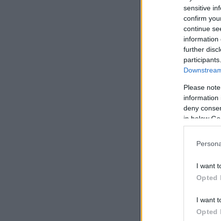
sensitive in
confirm you
continue se
information 
further disc
participants
Downstream 
Please note
information 
deny consent
in below Go
Persona
I want t
Opted 
I want t
Opted 