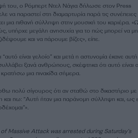
ψή του, ο Ρόμπερτ Ντελ Νάγια δήλωσε στον Press
ελε να παραστεί στη διαμαρτυρία παρά τις συνέπειες
ει μια πιθανή σύλληψη στην μουσική του καριέρα. «
ς, υπήρχε μεγάλη ανησυχία για το πώς μπορεί να μη
δέψουμε και να πάρουμε βίζες», είπε.
 “αυτό είναι γελοίο” και μετά η αστυνομία έκανε αυτή
συλλάβει ξανά ανθρώπους, σκέφτηκα ότι αυτό είναι 
θα κρατήσω μια πινακίδα σήμερα.
θω πολύ σίγουρος ότι αν σταθώ στο δικαστήριο με
και πω: “Αυτή ήταν μια παράνομη σύλληψη και, ως 
οδέχομαι”».
 of Massive Attack was arrested during Saturday’s