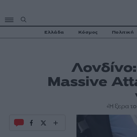
Μετάβαση
σε
περιεχόμενο
Ελλάδα
Κόσμος
Πολιτική
Λονδίνο:
Massive At
«Ήξερα το 