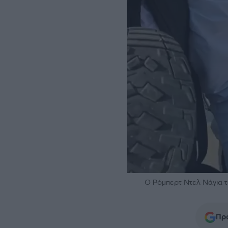
Ο Ρόμπερτ Ντελ Νάγια τ
Προ