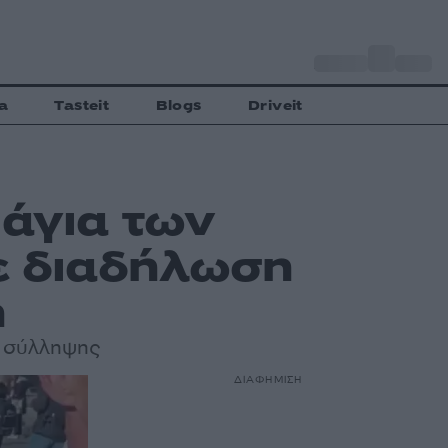
o
Αθήνα
34
C
a
Tasteit
Blogs
Driveit
Νάγια των
ε διαδήλωση
η
ης σύλληψης
ΔΙΑΦΗΜΙΣΗ