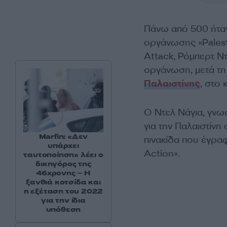
Πάνω από 500 ήταν
οργάνωσης «Palest
Attack, Ρόμπερτ Ν
οργάνωση, μετά τη
Παλαιστίνης
, στο 
Ο Ντελ Νάγια, γνω
για την Παλαιστίνη
Marfin: «Δεν
πινακίδα που έγραφ
υπάρχει
Action».
ταυτοποίηση» λέει ο
δικηγόρος της
46χρονης – Η
ξανθιά κοτσίδα και
η εξέταση του 2022
για την ίδια
υπόθεση