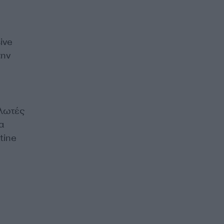
ive
την
ηλωτές
α
tine