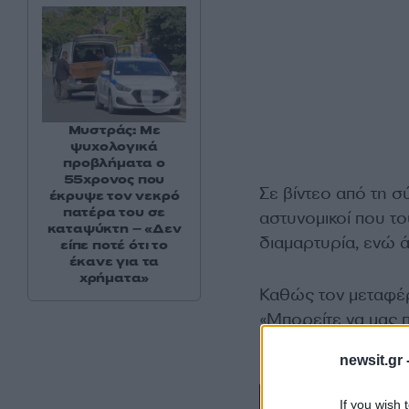
Μυστράς: Με
ψυχολογικά
προβλήματα ο
55χρονος που
Σε βίντεο από τη σ
έκρυψε τον νεκρό
πατέρα του σε
αστυνομικοί που το
καταψύκτη – «Δεν
διαμαρτυρία, ενώ 
είπε ποτέ ότι το
έκανε για τα
χρήματα»
Καθώς τον μεταφέρ
«Μπορείτε να μας π
«Συλλαμβάνομαι 
newsit.gr 
If you wish 