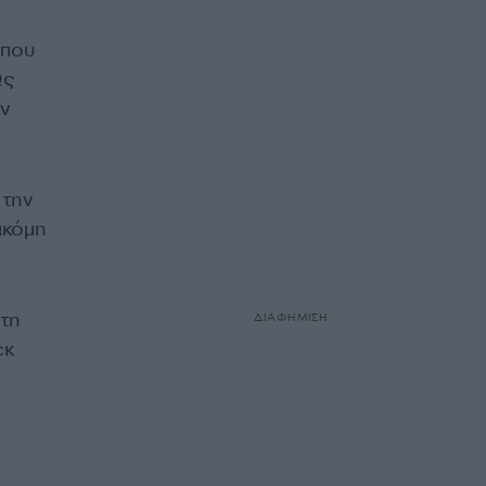
 που
Ως
ν
 την
ακόμη
 τη
ΔΙΑΦΗΜΙΣΗ
εκ