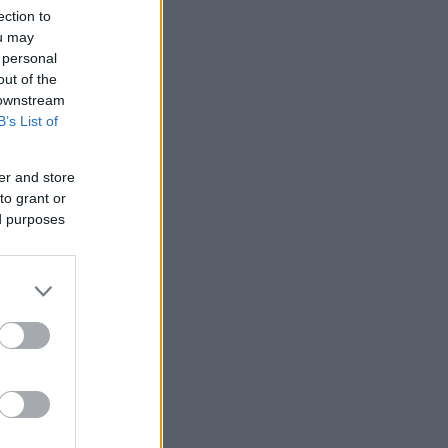
ection to
ou may
 personal
out of the
 downstream
B’s List of
er and store
to grant or
ed purposes