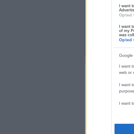
I want 
Advertis
Opted 
I want t
of my P
was col
Opted 
Google 
I want t
web or d
I want t
purpose
I want 