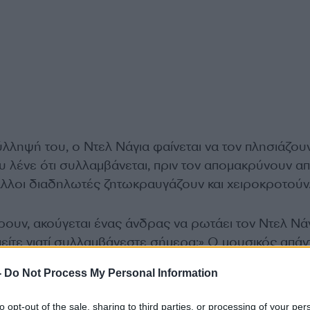
ύλληψή του, ο Ντελ Νάγια φαίνεται να τον πλησιάζου
υ λένε ότι συλλαμβάνεται, πριν τον απομακρύνουν απ
άλλοι διαδηλωτές ζητωκραυγάζουν και χειροκροτούν
ουν, ακούγεται ένας άνδρας να ρωτάει τον Ντελ Νάγ
είτε γιατί συλλαμβάνεστε σήμερα;» Ο μουσικός απάν
παράνομα»
.
-
Do Not Process My Personal Information
to opt-out of the sale, sharing to third parties, or processing of your per