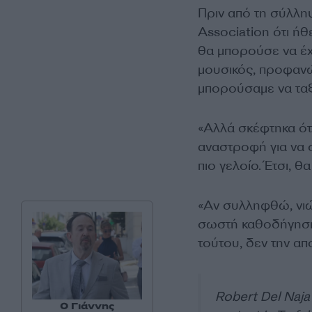
Πριν από τη σύλλη
Association ότι ήθ
θα μπορούσε να έχ
μουσικός, προφανώ
μπορούσαμε να ταξι
«Αλλά σκέφτηκα ότι
αναστροφή για να 
πιο γελοίο. Έτσι, 
«Αν συλληφθώ, νιώ
σωστή καθοδήγηση 
τούτου, δεν την απ
Robert Del Naja
Ο Γιάννης