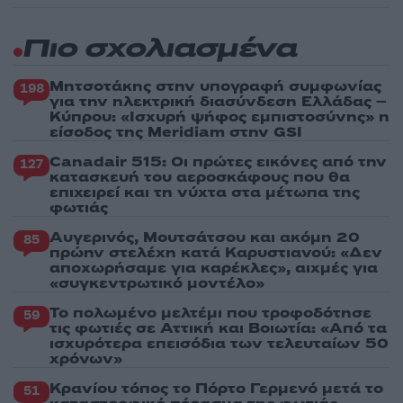
Πιο σχολιασμένα
Μητσοτάκης στην υπογραφή συμφωνίας
198
για την ηλεκτρική διασύνδεση Ελλάδας –
Κύπρου: «Ισχυρή ψήφος εμπιστοσύνης» η
είσοδος της Meridiam στην GSI
Canadair 515: Οι πρώτες εικόνες από την
127
κατασκευή του αεροσκάφους που θα
επιχειρεί και τη νύχτα στα μέτωπα της
φωτιάς
Αυγερινός, Μουτσάτσου και ακόμη 20
85
πρώην στελέχη κατά Καρυστιανού: «Δεν
αποχωρήσαμε για καρέκλες», αιχμές για
«συγκεντρωτικό μοντέλο»
Το πολωμένο μελτέμι που τροφοδότησε
59
τις φωτιές σε Αττική και Βοιωτία: «Από τα
ισχυρότερα επεισόδια των τελευταίων 50
χρόνων»
Κρανίου τόπος το Πόρτο Γερμενό μετά το
51