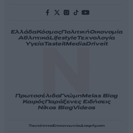
Ελλάδα
Κόσμος
Πολιτική
Οικονομία
Αθλητικά
Lifestyle
Τεχνολογία
Υγεία
Tasteit
Media
Driveit
Πρωτοσέλιδα
Γνώμη
Melas Blog
Καιρός
Παράξενες Ειδήσεις
Nikos Blog
Videos
Ταυτότητα
Επικοινωνία
Διαφήμιση