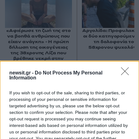
«Αφιέρωσε τη ζωή της στο
Αργολίδα: Προφυλακισ
να βοηθά ανθρώπους που
οι δύο κατηγορούμενοι
είχαν ανάγκη» - Η πρώτη
τη δολοφονία του
δήλωση της οικογένειας
58χρονου ψυχολόγ
της 38χρονης Λίζα που
βρέθηκε νεκρή στην
Κυψέλη
newsit.gr -
Do Not Process My Personal
Information
Σχόλια
If you wish to opt-out of the sale, sharing to third parties, or
processing of your personal or sensitive information for
targeted advertising by us, please use the below opt-out
section to confirm your selection. Please note that after your
opt-out request is processed you may continue seeing
Σχολίασε εδώ
interest-based ads based on personal information utilized by
us or personal information disclosed to third parties prior to
your opt-out. You may separately opt-out of the further