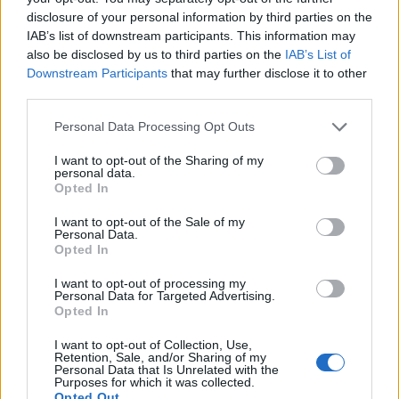
50 /50
disclosure of your personal information by third parties on the
IAB’s list of downstream participants. This information may
also be disclosed by us to third parties on the
IAB’s List of
Downstream Participants
that may further disclose it to other
third parties.
2000 /2000
Please note that this website/app uses one or more Google
Personal Data Processing Opt Outs
Υποβολή σχολίου
services and may gather and store information including but
not limited to your visit or usage behaviour. You may click to
I want to opt-out of the Sharing of my
personal data.
grant or deny consent to Google and its third-party tags to
Όροι Χρήσης
. Το site προστατεύεται από reCAPTCHA, ισχύουν
Opted In
Πολιτική Απορρήτου
&
Όροι Χρήσης
της Google.
use your data for below specified purposes in below Google
consent section.
I want to opt-out of the Sale of my
Lifestyle
Personal Data.
ΓΙΩΡΓΟΣ ΤΣΑΛΙΚΗΣ
Opted In
Share:
I want to opt-out of processing my
Personal Data for Targeted Advertising.
Opted In
Ακολουθήστε το Νewsit.gr στο
Google News
και
ενημερωθείτε πρώτοι για όλη την ειδησεογραφία και τα
I want to opt-out of Collection, Use,
Retention, Sale, and/or Sharing of my
τελευταία νέα
της ημέρας
Personal Data that Is Unrelated with the
Purposes for which it was collected.
Opted Out