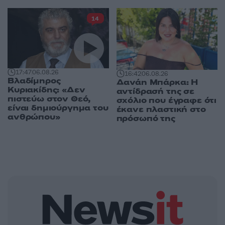
14
17:47
06.08.26
16:42
06.08.26
Βλαδίμηρος
Δανάη Μπάρκα: Η
Κυριακίδης: «Δεν
αντίδρασή της σε
πιστεύω στον Θεό,
σχόλιο που έγραφε ότι
είναι δημιούργημα του
έκανε πλαστική στο
ανθρώπου»
πρόσωπό της