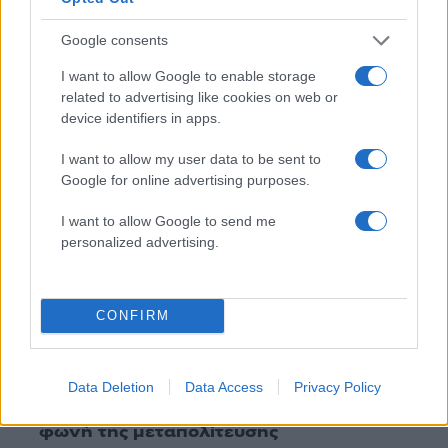
Google consents
I want to allow Google to enable storage
Πιο δημοφιλή
related to advertising like cookies on web or
device identifiers in apps.
1
Έφυγαν οι συνεργάτες, μένει η Μαρία
Καρυστιανού - Η επόμενη μέρα για την
I want to allow my user data to be sent to
«Ελπίδα για τη Δημοκρατία»
Google for online advertising purposes.
2
Σαμοθράκη: «Μαμά νόμιζες ότι δε θα σε
ξαναδώ;» – Τα πρώτα λόγια του 22χρονου
I want to allow Google to send me
που έπεσε σε κανάλι με καυτό νερό
personalized advertising.
3
Βαλεντίνη Παπαδάκη για Κώστα Σόμμερ:
«Ανησυχώ μήπως ξεχνάει πόσο πολύ τον
χρειαζόμαστε»
CONFIRM
4
Η βαθμολογία της UEFA μετά την ισοπαλία
του Παναθηναϊκού με την ΤΣΣΚΑ 1948
5
Συγκίνηση στο τελευταίο αντίο στον Λάκη
Data Deletion
Data Access
Privacy Policy
Χαλκιά: Με την «Φάμπρικα», λαούτο και
κλαρίνα αποχαιρέτησαν την εμβληματική
φωνή της μεταπολίτευσης