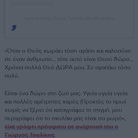
A post shared by Γιώργος Τσαλίκης (@tsalikisgiorgos)
«Όταν ο Θεός χωράει τόση αγάπη και καλοσύνη
σε έναν άνθρωπο… τότε αυτό είναι Θεού δώρο…
Χρόνια πολλά Θεό ΔΩΡΑ μου. Σε αγαπάω τόσο
πολύ.
Είσαι ένα δώρο στη ζωή μας. Υγεία υγεία υγεία
και πολλές αμέτρητες χαρές (Προχτές το πρωί
χωρίς να ξέρει ότι καταγράφω τη στιγμή, μου
περιγράφει ότι το σκυλάκι μας είναι σα μωρό»,
είχε γράψει πρόσφατα σε ανάρτησή του ο
Γιώργος Τσαλίκης
.