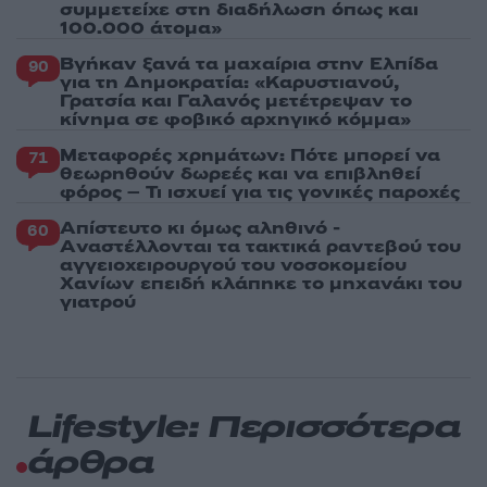
συμμετείχε στη διαδήλωση όπως και
100.000 άτομα»
Βγήκαν ξανά τα μαχαίρια στην Ελπίδα
90
για τη Δημοκρατία: «Καρυστιανού,
Γρατσία και Γαλανός μετέτρεψαν το
κίνημα σε φοβικό αρχηγικό κόμμα»
Μεταφορές χρημάτων: Πότε μπορεί να
71
θεωρηθούν δωρεές και να επιβληθεί
φόρος – Τι ισχυεί για τις γονικές παροχές
Απίστευτο κι όμως αληθινό -
60
Aναστέλλονται τα τακτικά ραντεβού του
αγγειοχειρουργού του νοσοκομείου
Χανίων επειδή κλάπηκε το μηχανάκι του
γιατρού
Lifestyle: Περισσότερα
άρθρα