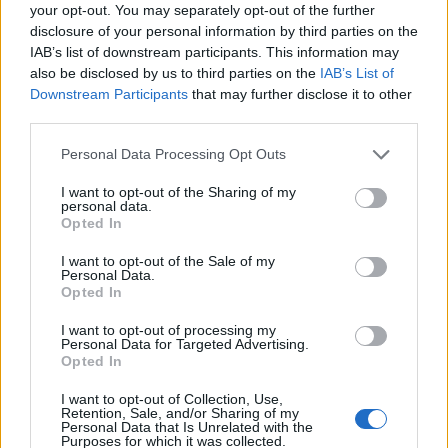
your opt-out. You may separately opt-out of the further
Πολιτική Απορρήτου
&
Όροι Χρήσης
της Google.
disclosure of your personal information by third parties on the
Lifestyle
IAB’s list of downstream participants. This information may
ΓΙΟΡΤΗ
ΓΙΩΡΓΟΣ ΤΣΑΛΙΚΗΣ
also be disclosed by us to third parties on the
IAB’s List of
Downstream Participants
that may further disclose it to other
Share:
third parties.
Please note that this website/app uses one or more Google
Personal Data Processing Opt Outs
Ακολουθήστε το Νewsit.gr στο
Google News
και
services and may gather and store information including but
ενημερωθείτε πρώτοι για όλη την ειδησεογραφία και τα
not limited to your visit or usage behaviour. You may click to
I want to opt-out of the Sharing of my
τελευταία νέα
της ημέρας
personal data.
grant or deny consent to Google and its third-party tags to
Opted In
use your data for below specified purposes in below Google
consent section.
I want to opt-out of the Sale of my
Personal Data.
Opted In
Πιο δημοφιλή
I want to opt-out of processing my
Personal Data for Targeted Advertising.
Opted In
1
Σέρρες: Βίντεο ντοκουμέντο από το
τροχαίο με νεκρούς μητέρα και γιο – Ο
I want to opt-out of Collection, Use,
οδηγός του φορτηγού κατέγραψε τη
Retention, Sale, and/or Sharing of my
σύγκρουση
Personal Data that Is Unrelated with the
Purposes for which it was collected.