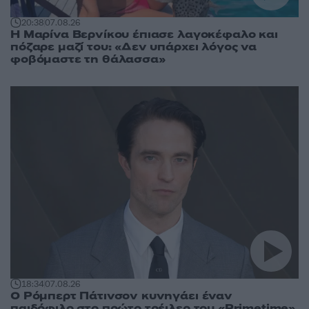
20:38
07.08.26
Η Μαρίνα Βερνίκου έπιασε λαγοκέφαλο και
πόζαρε μαζί του: «Δεν υπάρχει λόγος να
φοβόμαστε τη θάλασσα»
18:34
07.08.26
Ο Ρόμπερτ Πάτινσον κυνηγάει έναν
παιδόφιλο στο πρώτο τρέιλερ του «Primetime»