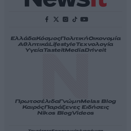
Ελλάδα
Κόσμος
Πολιτική
Οικονομία
Αθλητικά
Lifestyle
Τεχνολογία
Υγεία
Tasteit
Media
Driveit
Πρωτοσέλιδα
Γνώμη
Melas Blog
Καιρός
Παράξενες Ειδήσεις
Nikos Blog
Videos