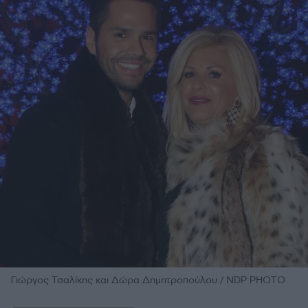
Γιώργος Τσαλίκης και Δώρα Δημητροπούλου / NDP PHOTO