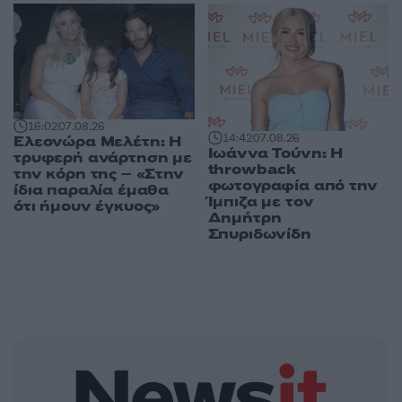
16:02
07.08.26
14:42
07.08.26
Ελεονώρα Μελέτη: Η
Ιωάννα Τούνη: Η
τρυφερή ανάρτηση με
throwback
την κόρη της – «Στην
φωτογραφία από την
ίδια παραλία έμαθα
Ίμπιζα με τον
ότι ήμουν έγκυος»
Δημήτρη
Σπυριδωνίδη