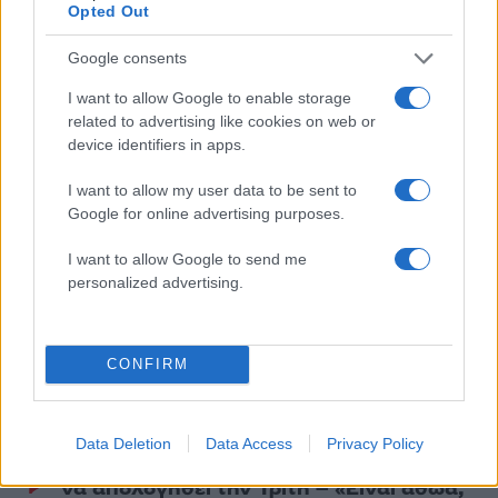
2
Λένα Σαμαρά: Συγκίνηση στο μνημόσυνο
Opted Out
για τον έναν χρόνο από τον θάνατο της
κόρης του Αντώνη Σαμαρά
Google consents
3
Σοκαριστική υπόθεση στην Κρήτη:
I want to allow Google to enable storage
Τουρίστας ρωτούσε πόσο να πληρώσει για
να ασελγήσει σε 10χρονο κορίτσι - Το παιδί
related to advertising like cookies on web or
καθόταν αμέριμνο σε αυλή επιχείρησης
device identifiers in apps.
4
Γερμανία: Συνελήφθη 31χρονος για τρεις
I want to allow my user data to be sent to
ανθρωποκτονίες μελών της greek mafia
Google for online advertising purposes.
5
Έφυγε από τη ζωή η Χριστίνα Πιτουρά,
πρώην σύζυγος του Βασίλη Χιώτη
I want to allow Google to send me
personalized advertising.
Πιο σχολιασμένα
CONFIRM
Canadair 515: Οι πρώτες εικόνες από την
131
κατασκευή του αεροσκάφους που θα
επιχειρεί και τη νύχτα στα μέτωπα της
φωτιάς
Data Deletion
Data Access
Privacy Policy
Marfin: Η 46χρονη πήρε προθεσμία για
100
να απολογηθεί την Τρίτη – «Είναι αθώα,