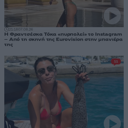
21:18
07.08.26
Η Φραντσέσκα Τόκα «πυρπολεί» το Instagram
– Από τη σκηνή της Eurovision στην μπανιέρα
της
11