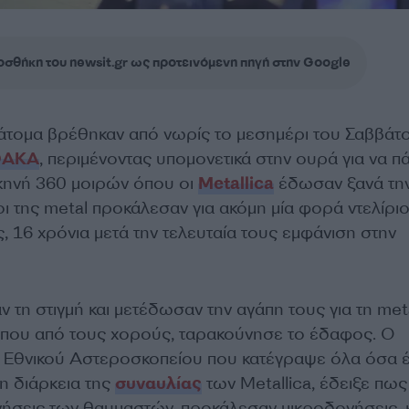
σθήκη του newsit.gr ως προτεινόμενη πηγή στην Google
τομα βρέθηκαν από νωρίς το μεσημέρι του Σαββάτ
ΟΑΚΑ
, περιμένοντας υπομονετικά στην ουρά για να 
κηνή 360 μοιρών όπου οι
Metallica
έδωσαν ξανά τη
ι της metal προκάλεσαν για ακόμη μία φορά ντελίρι
ς, 16 χρόνια μετά την τελευταία τους εμφάνιση στην
 τη στιγμή και μετέδωσαν την αγάπη τους για τη met
, που από τους χορούς, ταρακούνησε το έδαφος. Ο
Εθνικού Αστεροσκοπείου που κατέγραψε όλα όσα έ
η διάρκεια της
συναυλίας
των Metallica, έδειξε πως
νήσεις των θαυμαστών, προκάλεσαν μικροδονήσεις, κ