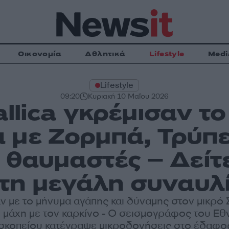
Οικονομία
Αθλητικά
Lifestyle
Medi
Lifestyle
09:20
Κυριακή 10 Μαΐου 2026
allica γκρέμισαν τ
 με Ζορμπά, Τρύπε
θαυμαστές – Δείτ
τη μεγάλη συναυλ
ν με το μήνυμα αγάπης και δύναμης στον μικρό
ι μάχη με τον καρκίνο - Ο σεισμογράφος του Εθ
κοπείου κατέγραψε μικροδονήσεις στο έδαφος