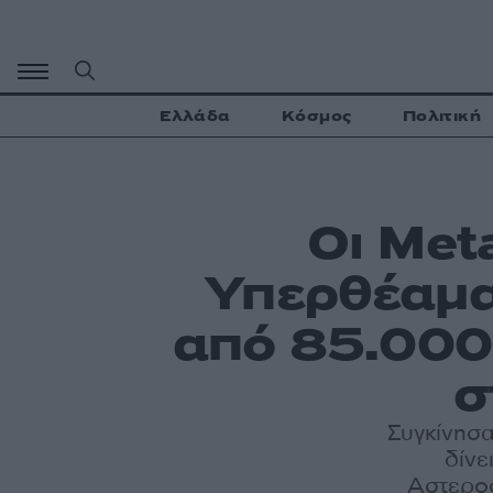
Μετάβαση
σε
περιεχόμενο
Ελλάδα
Κόσμος
Πολιτική
Οι Met
Υπερθέαμα
από 85.000 
σ
Συγκίνησα
δίνε
Αστεροσ