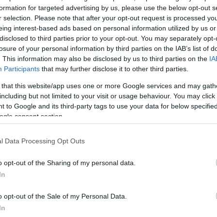
καταφτάνει στο ΟΑΚΑ ακόμα και όταν η συναυλία είχ
formation for targeted advertising by us, please use the below opt-out s
r selection. Please note that after your opt-out request is processed y
λπιζαν να βρουν ένα τελευταίο εισιτήριο, άλλοι αρκέσ
eing interest-based ads based on personal information utilized by us or
, έστω και έξω από το στάδιο.
disclosed to third parties prior to your opt-out. You may separately opt-
losure of your personal information by third parties on the IAB’s list of
. This information may also be disclosed by us to third parties on the
IA
Participants
that may further disclose it to other third parties.
 that this website/app uses one or more Google services and may gath
including but not limited to your visit or usage behaviour. You may click 
 to Google and its third-party tags to use your data for below specifi
ogle consent section.
l Data Processing Opt Outs
o opt-out of the Sharing of my personal data.
In
o opt-out of the Sale of my Personal Data.
In