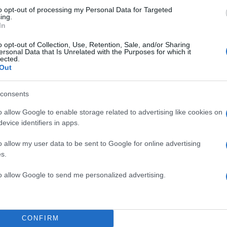
to opt-out of processing my Personal Data for Targeted
ing.
In
o opt-out of Collection, Use, Retention, Sale, and/or Sharing
ersonal Data that Is Unrelated with the Purposes for which it
lected.
Out
consents
o allow Google to enable storage related to advertising like cookies on
evice identifiers in apps.
o allow my user data to be sent to Google for online advertising
s.
to allow Google to send me personalized advertising.
CONFIRM