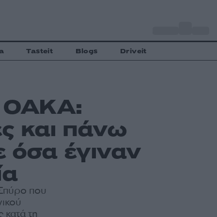
o
Αθήνα
32
C
a
Tasteit
Blogs
Driveit
ο ΟΑΚΑ:
ς και πάνω
ε όσα έγιναν
ία
 Σπύρο που
νικού
 κατά τη