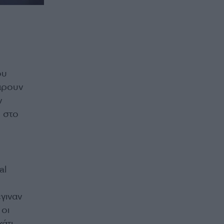
ου
πάρουν
ν
ο στο
al
γιναν
 οι
άτι