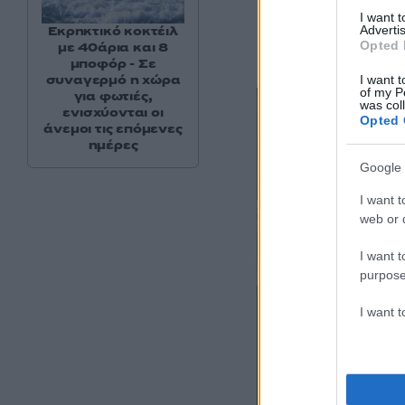
I want 
Advertis
Εκρηκτικό κοκτέιλ
Opted 
με 40άρια και 8
μποφόρ - Σε
συναγερμό η χώρα
I want t
of my P
για φωτιές,
was col
ενισχύονται οι
Opted 
άνεμοι τις επόμενες
ημέρες
Google 
I want t
web or d
I want t
purpose
I want 