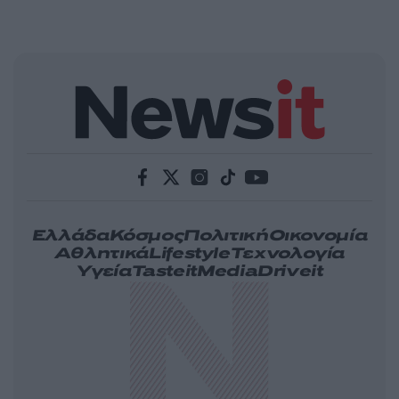
Ελλάδα
Κόσμος
Πολιτική
Οικονομία
Αθλητικά
Lifestyle
Τεχνολογία
Υγεία
Tasteit
Media
Driveit