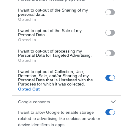
services and may gather and store information including but
Ακολουθήστε το Νewsit.gr στο
Google News
και
not limited to your visit or usage behaviour. You may click to
I want to opt-out of the Sharing of my
ενημερωθείτε πρώτοι για όλη την ειδησεογραφία και τα
personal data.
grant or deny consent to Google and its third-party tags to
τελευταία νέα
της ημέρας
Opted In
use your data for below specified purposes in below Google
consent section.
I want to opt-out of the Sale of my
Personal Data.
Opted In
I want to opt-out of processing my
Πιο δημοφιλή
Personal Data for Targeted Advertising.
Opted In
1
Αριστοτέλης Δαμίγος: Στο Αποτεφρωτήριο
I want to opt-out of Collection, Use,
Ριτσώνας το «ύστατο χαίρε» στον Έλληνα
Retention, Sale, and/or Sharing of my
σύνδεσμο του ελικοπτέρου που έπεσε στην
Personal Data that Is Unrelated with the
Ψάθα
Purposes for which it was collected.
Opted Out
2
Η Αγγελική Ηλιάδη περιγράφει το θαύμα
που έζησε και πώς είδε τον Χριστό μπροστά
Google consents
της: «Ήταν ό,τι πιο όμορφο έχω δει στη ζωή
μου»
I want to allow Google to enable storage
3
Ο Γιάννης Φακίνος αποκάλυψε πώς έγινε
related to advertising like cookies on web or
viral το τραγούδι του «Λογαριασμός» που
device identifiers in apps.
ερμηνεύει η Κατερίνα Λιόλιου