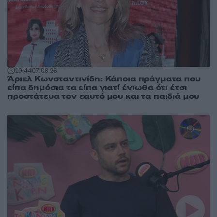
19:44
07.08.26
Άριελ Κωνσταντινίδη: Κάποια πράγματα που
είπα δημόσια τα είπα γιατί ένιωθα ότι έτσι
προστάτευα τον εαυτό μου και τα παιδιά μου