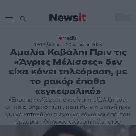
Μετάβαση
σε
o
34
περιεχόμενο
Media
18:19
Πέμπτη 30 Απριλίου 2026
Αμαλία Καβάλη: Πριν τις
«Άγριες Μέλισσες» δεν
είχα κάνει τηλεόραση, με
το ρακόρ έπαθα
«εγκεφαλικό»
«Έπρεπε να ξέρω ποια είναι η εξέλιξη του,
σε ποιο σημείο είμαι, ποια ήταν η σκηνή πριν
για να καταλάβω τι έχω να κάνω και από που
έρχομαι», δήλωσε ακόμα η ηθοποιός