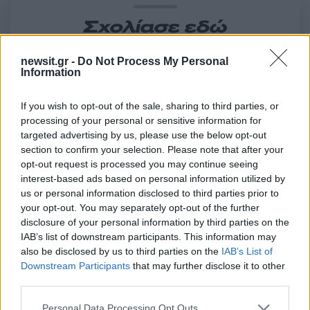
Σχολίασε εδώ
newsit.gr -
Do Not Process My Personal
50 /50
Information
If you wish to opt-out of the sale, sharing to third parties, or
processing of your personal or sensitive information for
targeted advertising by us, please use the below opt-out
section to confirm your selection. Please note that after your
2000 /2000
opt-out request is processed you may continue seeing
Υποβολή σχολίου
interest-based ads based on personal information utilized by
us or personal information disclosed to third parties prior to
your opt-out. You may separately opt-out of the further
Όροι Χρήσης
. Το site προστατεύεται από reCAPTCHA, ισχύουν
Πολιτική Απορρήτου
&
Όροι Χρήσης
της Google.
disclosure of your personal information by third parties on the
IAB’s list of downstream participants. This information may
Media
also be disclosed by us to third parties on the
IAB’s List of
ΑΓΡΙΕΣ ΜΕΛΙΣΣΕΣ
ΑΜΑΛΙΑ ΚΑΒΑΛΗ
Downstream Participants
that may further disclose it to other
third parties.
Share:
Please note that this website/app uses one or more Google
Personal Data Processing Opt Outs