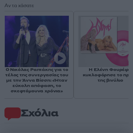
Αν τα χάσατε
Ο Νικόλας Ραπτάκης για το
Η Ελένη Φουρέιρα
τέλος της συνεργασίας του
κυκλοφόρησε το πρώ
με την Άννα Βίσση: «Ήταν
της βινύλιο
εύκολη απόφαση, το
σκεφτόμουνα χρόνια»
Σχόλια