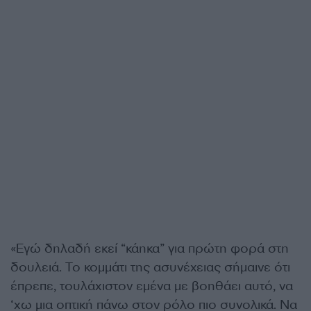
«Εγώ δηλαδή εκεί “κάηκα” για πρώτη φορά στη
δουλειά. Το κομμάτι της ασυνέχειας σήμαινε ότι
έπρεπε, τουλάχιστον εμένα με βοηθάει αυτό, να
‘χω μια οπτική πάνω στον ρόλο πιο συνολικά. Να