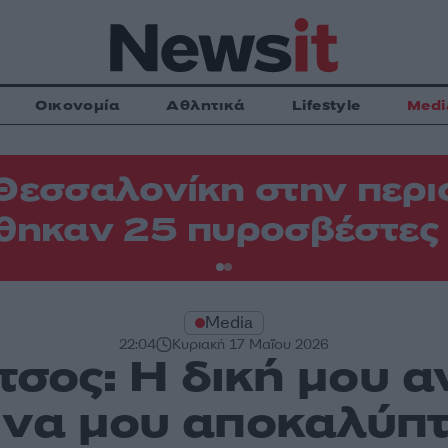
Οικονομία
Αθλητικά
Lifestyle
Medi
Θεσσαλονίκη στην περιο
θηκαν 25 πυροσβέστες
Media
22:04
Κυριακή 17 Μαΐου 2026
σος: Η δική μου α
 να μου αποκαλύπτ