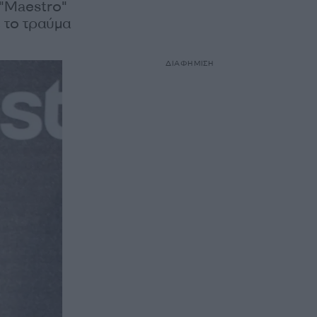
 "Maestrο"
έ το τραύμα
ΔΙΑΦΗΜΙΣΗ