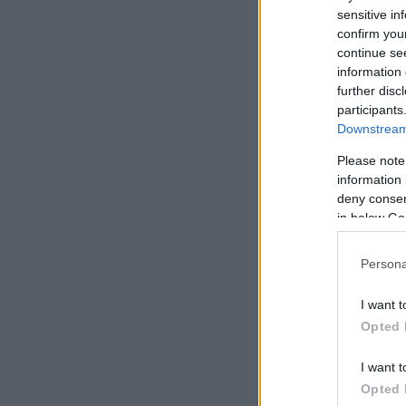
sensitive in
confirm you
continue se
information 
further disc
participants
Downstream 
Please note
information 
deny consent
in below Go
Persona
I want t
Opted 
I want t
Opted 