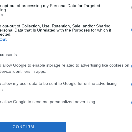
to opt-out of processing my Personal Data for Targeted
ing.
In
o opt-out of Collection, Use, Retention, Sale, and/or Sharing
ersonal Data that Is Unrelated with the Purposes for which it
lected.
Out
consents
o allow Google to enable storage related to advertising like cookies on
μέσα από κάποιον ρόλο, που σε τρόμαξε;
evice identifiers in apps.
o allow my user data to be sent to Google for online advertising
ρά υποδύθηκα έναν αναρχικό ο οποίος είχε διαπράξει
s.
υνούσα τις ρίζες της συμπεριφοράς του, αναδύθηκα
to allow Google to send me personalized advertising.
τοιχεία. Προφανώς δεν ήμουν σαν αυτόν, αλλά το πο
σε μπερδέψει και, τελοσπάντων, χρειάζεται μια απόσ
ό.
CONFIRM