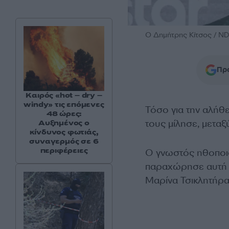
O Δημήτρης Κίτσος /
Προ
Καιρός «hot – dry –
windy» τις επόμενες
Τόσο για την αλήθε
48 ώρες:
τους μίλησε, μεταξ
Αυξημένος ο
κίνδυνος φωτιάς,
συναγερμός σε 6
περιφέρειες
Ο γνωστός ηθοποιό
παραχώρησε αυτή τ
Μαρίνα Τσικλητήρα