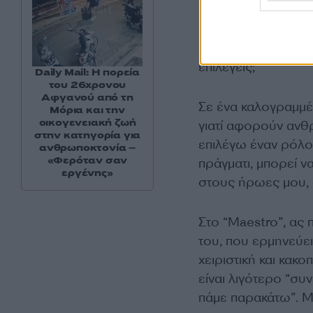
Οι χαρακτήρες που
μυστήρια. Λες και 
συναρπαστικά ανεξ
επιλέγεις;
Daily Mail: Η πορεία
του 26χρονου
Αφγανού από τη
Σε ένα καλογραμμέ
Μόρια και την
οικογενειακή ζωή
γιατί αφορούν ανθ
στην κατηγορία για
επιλέγω έναν ρόλο 
ανθρωποκτονία –
«Φερόταν σαν
πράγματι, μπορεί 
εργένης»
στους ήρωες μου, 
Στο “Maestro”, ας 
του, που ερμηνεύει
χειριστική και κακ
είναι λιγότερο “συ
πάμε παρακάτω”. Μ