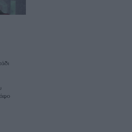
τάδι
υ
ράφο