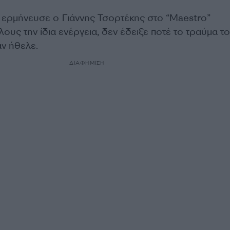
ερμήνευσε ο Γιάννης Τσορτέκης στο “Maestrο”
λους την ίδια ενέργεια, δεν έδειξε ποτέ το τραύμα το
αν ήθελε.
ΔΙΑΦΗΜΙΣΗ