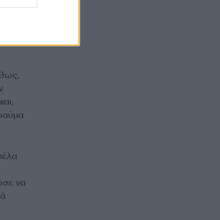
ια και
ου
ήθως,
ν
αι,
τραύμα
πέλα
ύσε να
λά