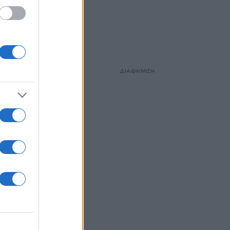
ΔΙΑΦΗΜΙΣΗ
ν
λύ
ταση