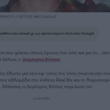
 NDPPHOTO / ΠΕΤΡΟΣ ΝΙΚΟΛΑΡΕΑΣ
σθήκη του newsit.gr ως προτεινόμενη πηγή στην Google
ια που ψάχνει στους ήρωες του όσο και για το… σκο
ύ άλλων, ο
Δημήτρης Κίτσος
.
ς έδωσε μία νέα εφ’ όλης της ύλης συνέντευξη πο
ην εβδομάδα στο ένθετο Real life και τη δημοσιογ
. Μάλιστα, ο Δημήτρης Κίτσος σημείωσε ότι
ΔΙΑΦΗΜΙΣΗ