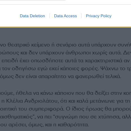
 ερμηνεύεις έχουν συχνά ρωγμές και γωνίες, σκοτάδ
αιωρείται ένα ερωτηματικό από πάνω τους, κάτι
Data Deletion
Data Access
Privacy Policy
ιχνίαστο. Σε τραβά αυτό το στοιχείο στους ρόλους π
νο θεατρικό κείμενο ή σενάριο αυτά υπάρχουν συν
ρώπους και δεν υπάρχουν άνθρωποι χωρίς αυτά. Δε
επειδή έχει οπωσδήποτε αυτά τα χαρακτηριστικά αν κ
να τον οδηγήσω εγώ εκεί κάποιες φορές. Ψάχνω το 
όμως δεν είναι απαραίτητο να φανερωθεί τελικά.
πούμε, ήθελα να κάνω κάποιον που θα δείξει στην κο
 η Κλέλια Ανδριολάτου, ότι και καλά μετάνιωνε για τη
οποιητική του συμπεριφορά. Ο ίδιος ήρωας θα μπορο
ναισθηματικός”, να πει “συγνώμη που σε χτύπησα, αλ
ου αρέσει, όμως, και η καθαρότητα.