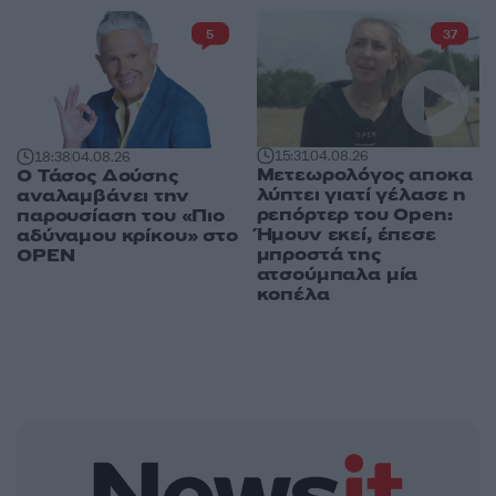
5
37
15:31
04.08.26
18:38
04.08.26
Μετεωρολόγος αποκα
Ο Τάσος Δούσης
λύπτει γιατί γέλασε η
αναλαμβάνει την
ρεπόρτερ του Open:
παρουσίαση του «Πιο
Ήμουν εκεί, έπεσε
αδύναμου κρίκου» στο
μπροστά της
OPEN
ατσούμπαλα μία
κοπέλα