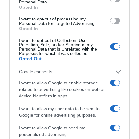
Personal Data.
Opted In
Πιο δημοφιλή
I want to opt-out of processing my
Personal Data for Targeted Advertising.
1
Opted In
Ο Κώστας Σαμαράς δημοσίευσε μία παιδική
φωτογραφία για την επέτειο θανάτου της
αδελφής του, Λένας
I want to opt-out of Collection, Use,
Retention, Sale, and/or Sharing of my
2
Personal Data that Is Unrelated with the
Δολοφονία Βρετανίδας στην Κυψέλη: Οι
Purposes for which it was collected.
δύο καταθέσεις «κλειδί» της συζύγου του
Opted Out
26χρονου Αφγανού – Το στίγμα του
κινητού, η θεία από την Ινδία και τα
απειλητικά μηνύματα
Google consents
3
«Αφιέρωσε τη ζωή της στο να βοηθά
I want to allow Google to enable storage
ανθρώπους που είχαν ανάγκη» - Η πρώτη
related to advertising like cookies on web or
δήλωση της οικογένειας της 38χρονης
device identifiers in apps.
Λίζα που βρέθηκε νεκρή στην Κυψέλη
4
Η Ελένη Φωτοπούλου ευχήθηκε για τη
I want to allow my user data to be sent to
γιορτή του Άκη Παυλόπουλου: «Δεκαπέντε
Google for online advertising purposes.
χρόνια μου διδάσκει υπομονή και αγάπη»
5
Συνεχίζονται οι αποχωρήσεις από το κόμμα
I want to allow Google to send me
Καρυστιανού: «Δεν συνθέτει, αλλά
personalized advertising.
λειτουργεί με αρχηγικά στερεότυπα»