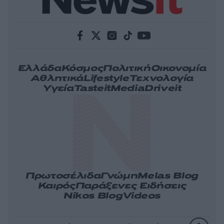
Ελλάδα
Κόσμος
Πολιτική
Οικονομία
Αθλητικά
Lifestyle
Τεχνολογία
Υγεία
Tasteit
Media
Driveit
Πρωτοσέλιδα
Γνώμη
Melas Blog
Καιρός
Παράξενες Ειδήσεις
Nikos Blog
Videos