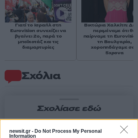
Γιατί το Ισραήλ στη
Βικτώρια Χαλκίτη: Δεν
Eurovision συνεχίζει να
περιμέναμε ότι θα
βγαίνει 2ο, παρά το
παίρναμε τη Eurovisio
μποϊκοτάζ και τις
τη Βουλγαρία,
διαμαρτυρίες
χοροπηδάγαμε σα
5χρονα
Σχόλια
Σχολίασε εδώ
50 /50
newsit.gr -
Do Not Process My Personal
Information