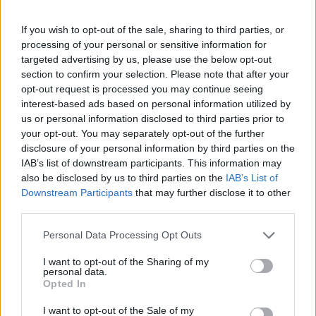
If you wish to opt-out of the sale, sharing to third parties, or
processing of your personal or sensitive information for
targeted advertising by us, please use the below opt-out
2000 /2000
section to confirm your selection. Please note that after your
Υποβολή σχολίου
opt-out request is processed you may continue seeing
interest-based ads based on personal information utilized by
us or personal information disclosed to third parties prior to
Όροι Χρήσης
. Το site προστατεύεται από reCAPTCHA, ισχύουν
Πολιτική Απορρήτου
&
Όροι Χρήσης
της Google.
your opt-out. You may separately opt-out of the further
disclosure of your personal information by third parties on the
Media
IAB’s list of downstream participants. This information may
EUROVISION 2026
ΣΑΚΗΣ ΡΟΥΒΑΣ
also be disclosed by us to third parties on the
IAB’s List of
Downstream Participants
that may further disclose it to other
Share:
third parties.
Please note that this website/app uses one or more Google
Ακολουθήστε το Νewsit.gr στο
Google News
και
Personal Data Processing Opt Outs
services and may gather and store information including but
ενημερωθείτε πρώτοι για όλη την ειδησεογραφία και τα
τελευταία νέα
της ημέρας
not limited to your visit or usage behaviour. You may click to
I want to opt-out of the Sharing of my
personal data.
grant or deny consent to Google and its third-party tags to
Opted In
use your data for below specified purposes in below Google
consent section.
I want to opt-out of the Sale of my