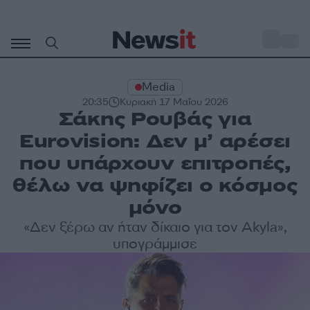
Μετάβαση
σε
o
30
περιεχόμενο
Media
20:35
Κυριακή 17 Μαΐου 2026
Σάκης Ρουβάς για
Eurovision: Δεν μ’ αρέσει
που υπάρχουν επιτροπές,
θέλω να ψηφίζει ο κόσμος
μόνο
«Δεν ξέρω αν ήταν δίκαιο για τον Akyla»,
υπογράμμισε