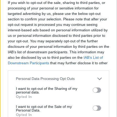
προγραμματισμένες
Ελλάδα» – Η ανακοίν
If you wish to opt-out of the sale, sharing to third parties, or
εμφανίσεις της για λόγους
του Παναγιώτη Στά
processing of your personal or sensitive information for
υγείας
targeted advertising by us, please use the below opt-out
section to confirm your selection. Please note that after your
opt-out request is processed you may continue seeing
Σχόλια
interest-based ads based on personal information utilized by
us or personal information disclosed to third parties prior to
your opt-out. You may separately opt-out of the further
disclosure of your personal information by third parties on the
IAB’s list of downstream participants. This information may
Σχολίασε εδώ
also be disclosed by us to third parties on the
IAB’s List of
Downstream Participants
that may further disclose it to other
third parties.
50 /50
Please note that this website/app uses one or more Google
Personal Data Processing Opt Outs
services and may gather and store information including but
not limited to your visit or usage behaviour. You may click to
I want to opt-out of the Sharing of my
personal data.
grant or deny consent to Google and its third-party tags to
Opted In
use your data for below specified purposes in below Google
2000 /2000
consent section.
I want to opt-out of the Sale of my
Personal Data.
Υποβολή σχολίου
Opted In