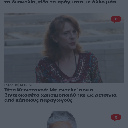
τη δυσκολία, είδα τα πράγματα με άλλο μάτι
8
22:09
04.08.26
Τέτα Κωνσταντά: Με ενοχλεί που η
βιντεοκασέτα χρησιμοποιήθηκε ως ρετσινιά
από κάποιους παραγωγούς
5