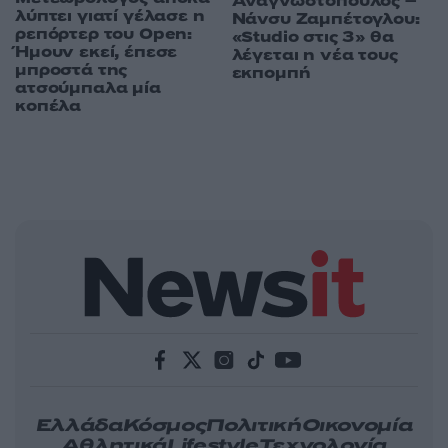
Αναγνωστόπουλος –
λύπτει γιατί γέλασε η
Νάνσυ Ζαμπέτογλου:
ρεπόρτερ του Open:
«Studio στις 3» θα
Ήμουν εκεί, έπεσε
λέγεται η νέα τους
μπροστά της
εκπομπή
ατσούμπαλα μία
κοπέλα
Ελλάδα
Κόσμος
Πολιτική
Οικονομία
Αθλητικά
Lifestyle
Τεχνολογία