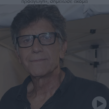
προαγωγή», σημείωσε ακόμα