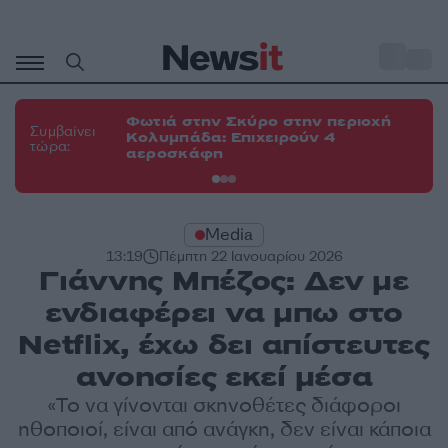
Μετάβαση
σε
o
34
περιεχόμενο
Φωτιά στην Σκύρο στην περιοχή
Φω
Συμβαίνει
Κολυμπάδα: Επιχειρούν 4
το
τώρα:
αεροσκάφη
δυ
Media
13:19
Πέμπτη 22 Ιανουαρίου 2026
Γιάννης Μπέζος: Δεν με
ενδιαφέρει να μπω στο
Netflix, έχω δει απίστευτες
ανοησίες εκεί μέσα
«Το να γίνονται σκηνοθέτες διάφοροι
ηθοποιοί, είναι από ανάγκη, δεν είναι κάποια