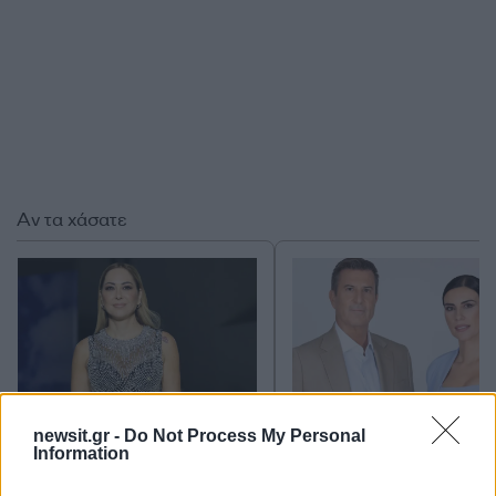
Αν τα χάσατε
newsit.gr -
Do Not Process My Personal
Information
Η Μελίνα Ασλανίδου
Η Άννα Λιβαθυνού
ακύρωσε τις
οριστικά εκτός «Καλη