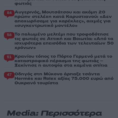
φωτιάς
Αυγερινός, Μουτσάτσου και ακόμη 20
84
πρώην στελέχη κατά Καρυστιανού: «Δεν
αποχωρήσαμε για καρέκλες», αιχμές για
«συγκεντρωτικό μοντέλο»
Το πολωμένο μελτέμι που τροφοδότησε
58
τις φωτιές σε Αττική και Βοιωτία: «Από τα
ισχυρότερα επεισόδια των τελευταίων 50
χρόνων»
Κρανίου τόπος το Πόρτο Γερμενό μετά το
51
καταστροφικό πέρασμα της φωτιάς –
Ξεκίνησε η αυτοψία στα καμένα σπίτια
Οδηγός στη Μύκονο άρπαξε τσάντα
47
Hermès και Rolex αξίας 75.000 ευρώ από
Ουκρανό τουρίστα
Media: Περισσότερα