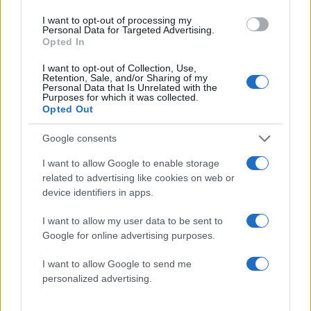
I want to opt-out of processing my
Όροι Χρήσης
. Το site προστατεύεται από reCAPTCHA, ισχύουν
Personal Data for Targeted Advertising.
Πολιτική Απορρήτου
&
Όροι Χρήσης
της Google.
Opted In
Media
I want to opt-out of Collection, Use,
ΓΙΑΝΝΗΣ ΜΠΕΖΟΣ
Retention, Sale, and/or Sharing of my
Personal Data that Is Unrelated with the
Purposes for which it was collected.
Share:
Opted Out
Google consents
Ακολουθήστε το Νewsit.gr στο
Google News
και
ενημερωθείτε πρώτοι για όλη την ειδησεογραφία και τα
I want to allow Google to enable storage
τελευταία νέα
της ημέρας
related to advertising like cookies on web or
device identifiers in apps.
I want to allow my user data to be sent to
Google for online advertising purposes.
Πιο δημοφιλή
I want to allow Google to send me
personalized advertising.
1
Έφυγαν οι συνεργάτες, μένει η Μαρία
Καρυστιανού - Η επόμενη μέρα για την
«Ελπίδα για τη Δημοκρατία»