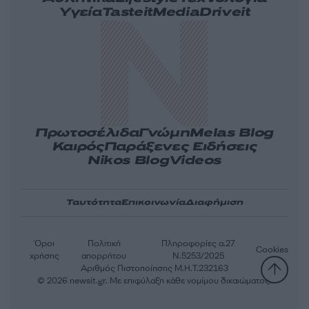
Υγεία
Tasteit
Media
Driveit
Πρωτοσέλιδα
Γνώμη
Melas Blog
Καιρός
Παράξενες Ειδήσεις
Nikos Blog
Videos
Ταυτότητα
Επικοινωνία
Διαφήμιση
Όροι
Πολιτική
Πληροφορίες α.27
Cookies
χρήσης
απορρήτου
Ν.5253/2025
Αριθμός Πιστοποίησης Μ.Η.Τ.232163
© 2026 newsit.gr. Με επιφύλαξη κάθε νομίμου δικαιώματος.