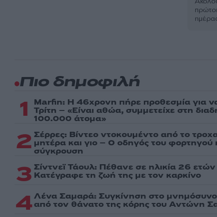
Ακολου
πρώτοι
ημέρα
Πιο δημοφιλή
1
Marfin: Η 46χρονη πήρε προθεσμία για ν
Τρίτη – «Είναι αθώα, συμμετείχε στη δια
100.000 άτομα»
2
Σέρρες: Βίντεο ντοκουμέντο από το τροχα
μητέρα και γιο – Ο οδηγός του φορτηγού
σύγκρουση
3
Σίντνεϊ Τάουλ: Πέθανε σε ηλικία 26 ετών
Kατέγραφε τη ζωή της με τον καρκίνο
4
Λένα Σαμαρά: Συγκίνηση στο μνημόσυνο 
από τον θάνατο της κόρης του Αντώνη Σ