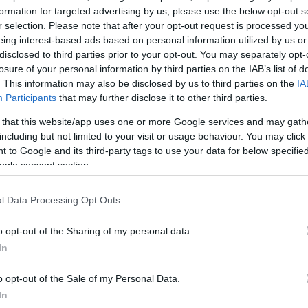
formation for targeted advertising by us, please use the below opt-out s
r selection. Please note that after your opt-out request is processed y
eing interest-based ads based on personal information utilized by us or
disclosed to third parties prior to your opt-out. You may separately opt-
losure of your personal information by third parties on the IAB’s list of
. This information may also be disclosed by us to third parties on the
IA
Participants
that may further disclose it to other third parties.
 that this website/app uses one or more Google services and may gath
including but not limited to your visit or usage behaviour. You may click 
 to Google and its third-party tags to use your data for below specifi
ogle consent section.
l Data Processing Opt Outs
ισθάνομαι ή δεν αισθάνομαι έτοιμη να παρουσιάσω κά
ον χώρο, το σπουδάζουμε και το δουλεύουμε χρόνια 
o opt-out of the Sharing of my personal data.
εξέλιξη για τον εαυτό του. Πάντα νομίζω πως ο καθέ
In
ότητα γι’ αυτό το πράγμα», συμπλήρωσε η Μαίρη
o opt-out of the Sale of my Personal Data.
In