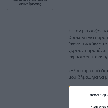
επιχείρησης
«Ήταν μια σεζόν πο
δύσκολη για πάρα 
έκανε τον κύκλο το
ξέρουν παραπάνω από
εκμυστηρεύτηκε αρ
«Βλέπουμε από δω κ
μου βήμα… για να μ
newsit.gr 
If you wish 