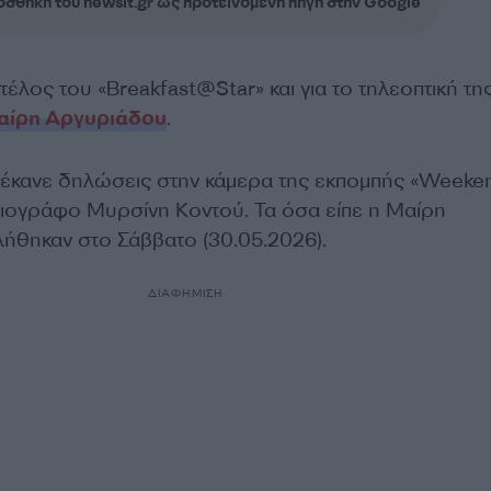
σθήκη του newsit.gr ως προτεινόμενη πηγή στην Google
τέλος του «Breakfast@Star» και για το τηλεοπτική τη
αίρη Αργυριάδου
.
έκανε δηλώσεις στην κάμερα της εκπομπής «Weeke
οσιογράφο Μυρσίνη Κοντού. Τα όσα είπε η Μαίρη
ήθηκαν στο Σάββατο (30.05.2026).
ΔΙΑΦΗΜΙΣΗ