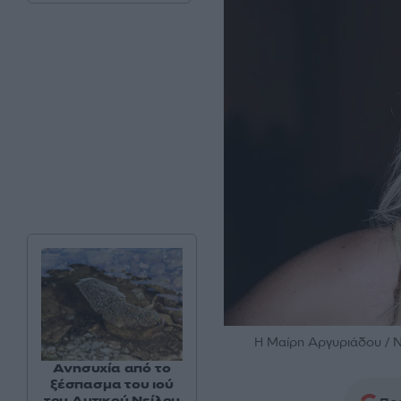
H Μαίρη Αργυριάδου 
Ανησυχία από το
ξέσπασμα του ιού
του Δυτικού Νείλου