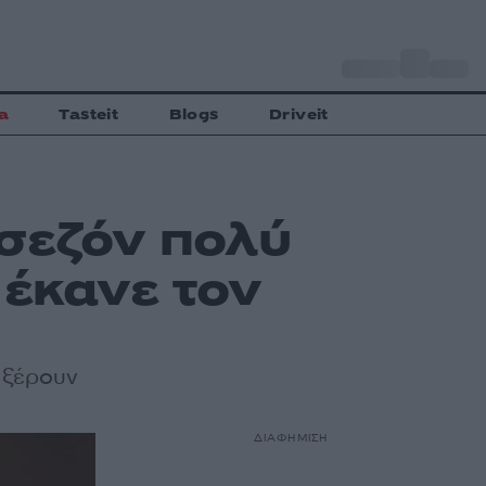
o
Αθήνα
28
C
a
Tasteit
Blogs
Driveit
 σεζόν πολύ
 έκανε τον
ι ξέρουν
ΔΙΑΦΗΜΙΣΗ