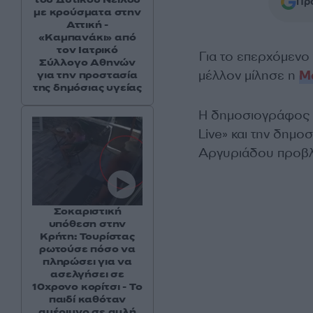
Προ
με κρούσματα στην
Αττική -
«Καμπανάκι» από
τον Ιατρικό
Για το επερχόμενο 
Σύλλογο Αθηνών
μέλλον μίλησε η
Μ
για την προστασία
της δημόσιας υγείας
Η δημοσιογράφος 
Live» και την δημ
Αργυριάδου προβλ
Σοκαριστική
υπόθεση στην
Κρήτη: Τουρίστας
ρωτούσε πόσο να
πληρώσει για να
ασελγήσει σε
10χρονο κορίτσι - Το
παιδί καθόταν
αμέριμνο σε αυλή