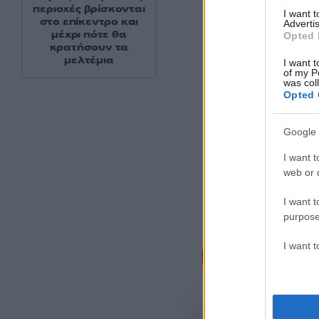
περιοχές βρίσκονται
I want 
στο επίκεντρο και
Advertis
μέχρι πότε θα
Opted 
κρατήσουν τα
μελτέμια
I want t
of my P
was col
Opted 
Google 
I want t
web or d
I want t
purpose
I want 
Σχόλι