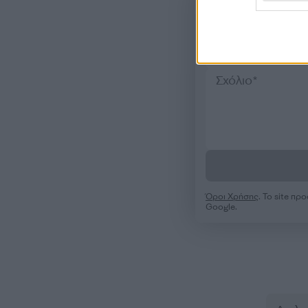
Όροι Χρήσης
. Το site π
Google.