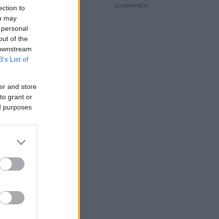
ΔΙΑΦΗΜΙΣΗ
ection to
ou may
 personal
out of the
 downstream
B’s List of
er and store
to grant or
ed purposes
τι”.
και ο
νας