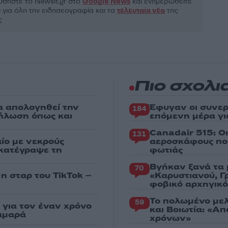
θήστε το Νewsit.gr στο
Google News
και ενημερωθείτε
 για όλη την ειδησεογραφία και τα
τελευταία νέα
της
ς
Πιο σχολι
α απολογηθεί την
Έφυγαν οι συνερ
184
δήλωση όπως και
επόμενη μέρα γι
Canadair 515: Ο
131
ίο με νεκρούς
αεροσκάφους που
 κατέγραψε τη
φωτιάς
Βγήκαν ξανά τα 
70
 η σταρ του TikTok –
«Καρυστιανού, Γ
φοβικό αρχηγικ
Το πολωμένο μελ
59
για τον έναν χρόνο
και Βοιωτία: «Α
αμαρά
χρόνων»