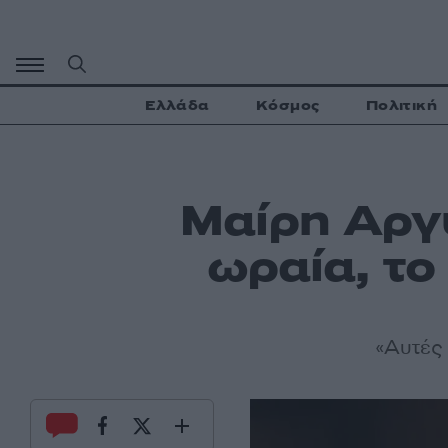
Μετάβαση
σε
περιεχόμενο
Ελλάδα
Κόσμος
Πολιτική
Μαίρη Αργυ
ωραία, το
«Αυτές 