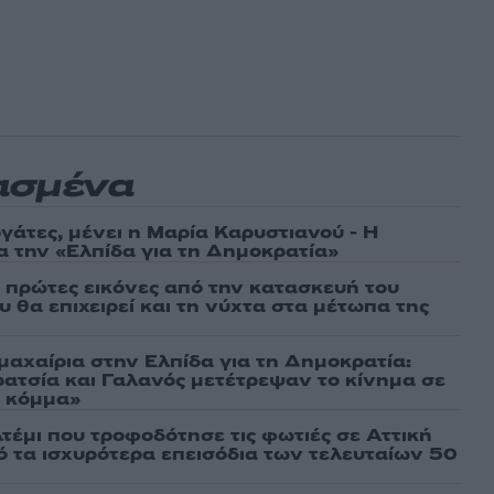
ασμένα
γάτες, μένει η Μαρία Καρυστιανού - Η
α την «Ελπίδα για τη Δημοκρατία»
ι πρώτες εικόνες από την κατασκευή του
 θα επιχειρεί και τη νύχτα στα μέτωπα της
μαχαίρια στην Ελπίδα για τη Δημοκρατία:
ρατσία και Γαλανός μετέτρεψαν το κίνημα σε
ό κόμμα»
τέμι που τροφοδότησε τις φωτιές σε Αττική
πό τα ισχυρότερα επεισόδια των τελευταίων 50