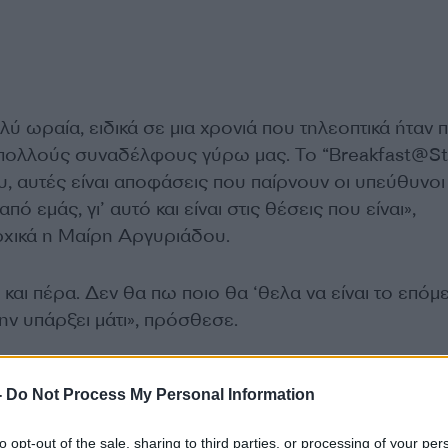
λύ ωραία, ειδικά σε μια χρονιά που τηλεοπτικά ήταν 
πολλούς συναδέλφους γύρω μας. Το “Breakfast@St
υ, αυτές είναι αποφάσεις που παίρνουν οι υπεύθυνοι 
 εμάς, γι’ αυτό και είναι στις θέσεις που είναι»,
χικά η Μαίρη Αργυριάδου.
αι πέρα. Δεν θα πω ποιο θα ‘θελα να είναι το επόμ
ην υπάρξει μάτι», πρόσθεσε.
-
Do Not Process My Personal Information
to opt-out of the sale, sharing to third parties, or processing of your per