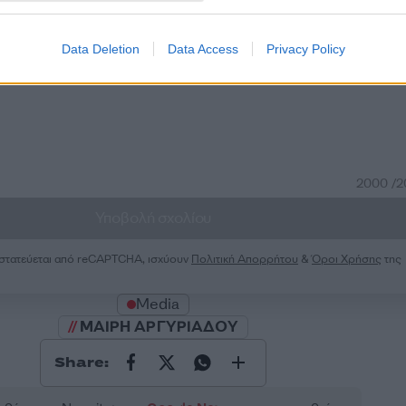
Σχολίασε εδώ
Data Deletion
Data Access
Privacy Policy
50
2000 /
Υποβολή σχολίου
ροστατεύεται από reCAPTCHA, ισχύουν
Πολιτική Απορρήτου
&
Όροι Χρήσης
της
Media
ΜΑΙΡΗ ΑΡΓΥΡΙΑΔΟΥ
Share: