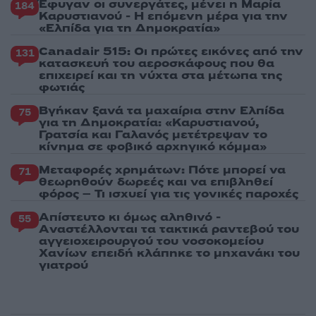
Έφυγαν οι συνεργάτες, μένει η Μαρία
184
Καρυστιανού - Η επόμενη μέρα για την
«Ελπίδα για τη Δημοκρατία»
Canadair 515: Οι πρώτες εικόνες από την
131
κατασκευή του αεροσκάφους που θα
επιχειρεί και τη νύχτα στα μέτωπα της
φωτιάς
Βγήκαν ξανά τα μαχαίρια στην Ελπίδα
75
για τη Δημοκρατία: «Καρυστιανού,
Γρατσία και Γαλανός μετέτρεψαν το
κίνημα σε φοβικό αρχηγικό κόμμα»
Μεταφορές χρημάτων: Πότε μπορεί να
71
θεωρηθούν δωρεές και να επιβληθεί
φόρος – Τι ισχυεί για τις γονικές παροχές
Απίστευτο κι όμως αληθινό -
55
Aναστέλλονται τα τακτικά ραντεβού του
αγγειοχειρουργού του νοσοκομείου
Χανίων επειδή κλάπηκε το μηχανάκι του
γιατρού