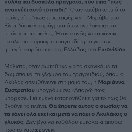
πολλά και δύσκολα πράγματα, που είπα ”πώς
αναπνέει αυτό το παιδί;”
. Όταν κατέβηκε από το
πατίνι, είπα ”πως τα καταφέρνει;”. Μπράβο του!
Είναι δύσκολα πράγματα όταν ανεβαίνεις στο
πατίνι και σε σκάλες. Ήταν ικανός να τα κάνει»,
σχολίασε η έμπειρη τραγουδίστρια για τον
φετινό εκπρόσωπο της Ελλάδας στη
Eurovision
.
Μάλιστα, όταν ρωτήθηκε για τα σκηνικά με τα
δωμάτια και τη γέφυρα του τραγουδιού, όπου ο
Ακύλας απευθύνεται στη μαμά του, η
Μαριάννα
Ευστρατίου
υπογράμμισε: «Απορώ πως
μπόρεσε. Για εμένα καταπονήθηκε για το πως θα
βγούνε τα πλάνα.
Θα έπρεπε αυτός ο σωσίας να
τα κάνει όλα εκεί και μετά να πάει ο Ακυλάκος ο
γλυκός
. Δεν βγαίνει καθόλου εύκολα κι απορώ
πως το καταφέρνει».