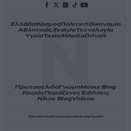
Ελλάδα
Κόσμος
Πολιτική
Οικονομία
Αθλητικά
Lifestyle
Τεχνολογία
Υγεία
Tasteit
Media
Driveit
Πρωτοσέλιδα
Γνώμη
Melas Blog
Καιρός
Παράξενες Ειδήσεις
Nikos Blog
Videos
Ταυτότητα
Επικοινωνία
Διαφήμιση