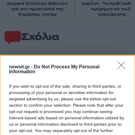
Ιατρικό Σύλλογο Αθηνών
κορίτσι - Το παιδί καθ
για την προστασία της
αμέριμνο σε αυλή
δημόσιας υγείας
επιχείρησης
Σχόλια
newsit.gr -
Do Not Process My Personal
Σχολίασε εδώ
Information
If you wish to opt-out of the sale, sharing to third parties, or
50 /50
processing of your personal or sensitive information for
targeted advertising by us, please use the below opt-out
section to confirm your selection. Please note that after your
opt-out request is processed you may continue seeing
interest-based ads based on personal information utilized by
2000 /2000
us or personal information disclosed to third parties prior to
your opt-out. You may separately opt-out of the further