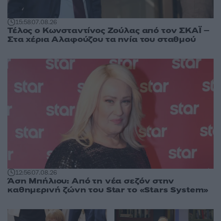
15:58
07.08.26
Τέλος ο Κωνσταντίνος Ζούλας από τον ΣΚΑΪ –
Στα χέρια Αλαφούζου τα ηνία του σταθμού
12:56
07.08.26
Άση Μπήλιου: Από τη νέα σεζόν στην
καθημερινή ζώνη του Star το «Stars System»