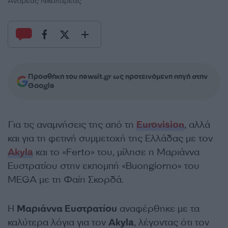
Ανδρέας Νικολαρέας
Προσθήκη του newsit.gr ως προτεινόμενη πηγή στην
Google
Για τις αναμνήσεις της από τη
Eurovision
, αλλά
και για τη φετινή συμμετοχή της Ελλάδας με τον
Akyla
και το «Ferto» του, μίλησε η Μαριάννα
Ευστρατίου στην εκπομπή «Buongiorno» του
MEGA με τη Φαίη Σκορδά.
Η
Μαριάννα Ευστρατίου
αναφέρθηκε με τα
καλύτερα λόγια για τον
Akyla
, λέγοντας ότι τον