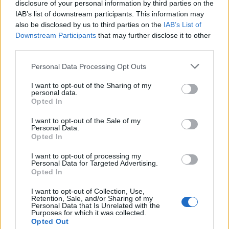
Υποβολή σχολίου
disclosure of your personal information by third parties on the
IAB’s list of downstream participants. This information may
Όροι Χρήσης
. Το site προστατεύεται από reCAPTCHA, ισχύουν
also be disclosed by us to third parties on the
IAB’s List of
Πολιτική Απορρήτου
&
Όροι Χρήσης
της Google.
Downstream Participants
that may further disclose it to other
third parties.
Media
AKYLAS
EUROVISION
Please note that this website/app uses one or more Google
Personal Data Processing Opt Outs
EUROVISION 2026
ΑΚΥΛΑΣ
services and may gather and store information including but
not limited to your visit or usage behaviour. You may click to
I want to opt-out of the Sharing of my
ΜΑΡΙΑΝΝΑ ΕΥΣΤΡΑΤΙΟΥ
personal data.
grant or deny consent to Google and its third-party tags to
Opted In
use your data for below specified purposes in below Google
Share:
consent section.
I want to opt-out of the Sale of my
Personal Data.
Ακολουθήστε το Νewsit.gr στο
Google News
και
Opted In
ενημερωθείτε πρώτοι για όλη την ειδησεογραφία και τα
τελευταία νέα
της ημέρας
I want to opt-out of processing my
Personal Data for Targeted Advertising.
Opted In
I want to opt-out of Collection, Use,
Retention, Sale, and/or Sharing of my
Personal Data that Is Unrelated with the
Purposes for which it was collected.
Πιο δημοφιλή
Opted Out