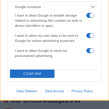
1
Marfin: Η 46χρονη πήρε προθεσμία για να
Google consents
απολογηθεί την Τρίτη – «Είναι αθώα,
συμμετείχε στη διαδήλωση όπως και
I want to allow Google to enable storage
100.000 άτομα»
related to advertising like cookies on web or
2
Σέρρες: Βίντεο ντοκουμέντο από το
device identifiers in apps.
τροχαίο με νεκρούς μητέρα και γιο – Ο
οδηγός του φορτηγού κατέγραψε τη
I want to allow my user data to be sent to
σύγκρουση
Google for online advertising purposes.
3
Σίντνεϊ Τάουλ: Πέθανε σε ηλικία 26 ετών η
σταρ του TikTok – Kατέγραφε τη ζωή της
I want to allow Google to send me
με τον καρκίνο
personalized advertising.
4
Λένα Σαμαρά: Συγκίνηση στο μνημόσυνο
για τον έναν χρόνο από τον θάνατο της
κόρης του Αντώνη Σαμαρά
CONFIRM
5
Γερμανία: Συνελήφθη 31χρονος για τρεις
ανθρωποκτονίες μελών της greek mafia
Data Deletion
Data Access
Privacy Policy
Πιο σχολιασμένα