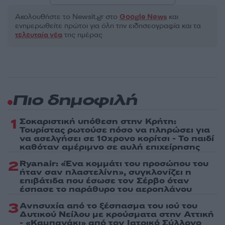
Ακολουθήστε το Νewsit.gr στο
Google News
και
ενημερωθείτε πρώτοι για όλη την ειδησεογραφία και τα
τελευταία νέα
της ημέρας
Πιο δημοφιλή
1
Σοκαριστική υπόθεση στην Κρήτη:
Τουρίστας ρωτούσε πόσο να πληρώσει για
να ασελγήσει σε 10χρονο κορίτσι - Το παιδί
καθόταν αμέριμνο σε αυλή επιχείρησης
2
Ryanair: «Ένα κομμάτι του προσώπου του
ήταν σαν πλαστελίνη», συγκλονίζει η
επιβάτιδα που έσωσε τον Σέρβο όταν
έσπασε το παράθυρο του αεροπλάνου
3
Ανησυχία από το ξέσπασμα του ιού του
Δυτικού Νείλου με κρούσματα στην Αττική
- «Καμπανάκι» από τον Ιατρικό Σύλλογο