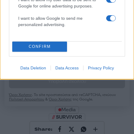
Google for online advertising purposes.
Σχολίασε εδώ
I want to allow Google to send me
personalized advertising.
50 /50
CONFIRM
Data Deletion
Data Access
Privacy Policy
2000 /2000
Υποβολή σχολίου
Όροι Χρήσης
. Το site προστατεύεται από reCAPTCHA, ισχύουν
Πολιτική Απορρήτου
&
Όροι Χρήσης
της Google.
Media
SURVIVOR
Share: