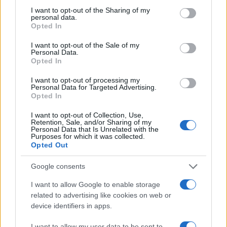
Αν τα χάσατε
not limited to your visit or usage behaviour. You may click to
I want to opt-out of the Sharing of my
personal data.
grant or deny consent to Google and its third-party tags to
Opted In
use your data for below specified purposes in below Google
consent section.
I want to opt-out of the Sale of my
Personal Data.
Opted In
I want to opt-out of processing my
Personal Data for Targeted Advertising.
Opted In
I want to opt-out of Collection, Use,
Καιρός «hot – dry – windy»
Σε 57χρονη αγνοούμ
Retention, Sale, and/or Sharing of my
τις επόμενες 48 ώρες:
από την Κυψέλη ανήκε
Personal Data that Is Unrelated with the
Αυξημένος ο κίνδυνος
σορός που βρέθηκε σ
Purposes for which it was collected.
Opted Out
φωτιάς, συναγερμός σε 6
Λυκαβηττό - Από πτώσ
περιφέρειες
θάνατός της
Google consents
I want to allow Google to enable storage
Σχόλια
related to advertising like cookies on web or
device identifiers in apps.
I want to allow my user data to be sent to