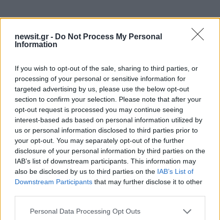
Οι σκέψεις όλων μας βρίσκονται δίπλα στον
Σταύρο και την οικογένειά του, με την ευχή για
newsit.gr -
Do Not Process My Personal
Information
δύναμη και την καλύτερη δυνατή εξέλιξη της
υγείας του».
If you wish to opt-out of the sale, sharing to third parties, or
processing of your personal or sensitive information for
ΔΙΑΦΗΜΙΣΗ
targeted advertising by us, please use the below opt-out
section to confirm your selection. Please note that after your
opt-out request is processed you may continue seeing
interest-based ads based on personal information utilized by
us or personal information disclosed to third parties prior to
your opt-out. You may separately opt-out of the further
disclosure of your personal information by third parties on the
IAB’s list of downstream participants. This information may
also be disclosed by us to third parties on the
IAB’s List of
Downstream Participants
that may further disclose it to other
third parties.
Please note that this website/app uses one or more Google
Personal Data Processing Opt Outs
services and may gather and store information including but