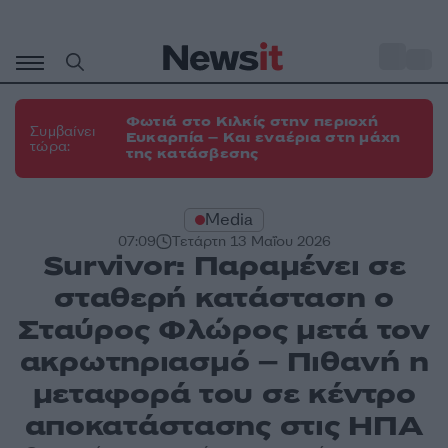
Μετάβαση
σε
o
35
περιεχόμενο
Φωτιά στο Κιλκίς στην περιοχή
Συμβαίνει
Ευκαρπία – Και εναέρια στη μάχη
τώρα:
της κατάσβεσης
Media
07:09
Τετάρτη 13 Μαΐου 2026
Survivor: Παραμένει σε
σταθερή κατάσταση ο
Σταύρος Φλώρος μετά τον
ακρωτηριασμό – Πιθανή η
μεταφορά του σε κέντρο
αποκατάστασης στις ΗΠΑ