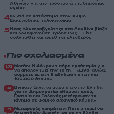
Αθηνών για την προστασία της δημόσιας
υγείας
4
Φωτιά σε κατάστημα στον Άλιμο –
Εκκενώθηκε πολυκατοικία
5
Νέος «Αντεροβγάλτης» στο Λονδίνο βίαζε
και δολοφονούσε ιερόδουλες – Είχε
συλληφθεί και αφέθηκε ελεύθερος
Πιο σχολιασμένα
Marfin: Η 46χρονη πήρε προθεσμία για
102
να απολογηθεί την Τρίτη – «Είναι αθώα,
συμμετείχε στη διαδήλωση όπως και
100.000 άτομα»
Βγήκαν ξανά τα μαχαίρια στην Ελπίδα
94
για τη Δημοκρατία: «Καρυστιανού,
Γρατσία και Γαλανός μετέτρεψαν το
κίνημα σε φοβικό αρχηγικό κόμμα»
Μεταφορές χρημάτων: Πότε μπορεί να
73
θεωρηθούν δωρεές και να επιβληθεί