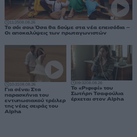
11:25
08.08.26
Το σόι σου: Όσα θα δούμε στα νέα επεισόδια –
Οι αποκαλύψεις των πρωταγωνιστών
09:32
08.08.26
10:31
08.08.26
Το «Ριφιφί» του
Για σένα: Στα
Σωτήρη Τσαφούλια
παρασκήνια του
έρχεται στον Alpha
εντυπωσιακού τρέιλερ
της νέας σειράς του
Alpha