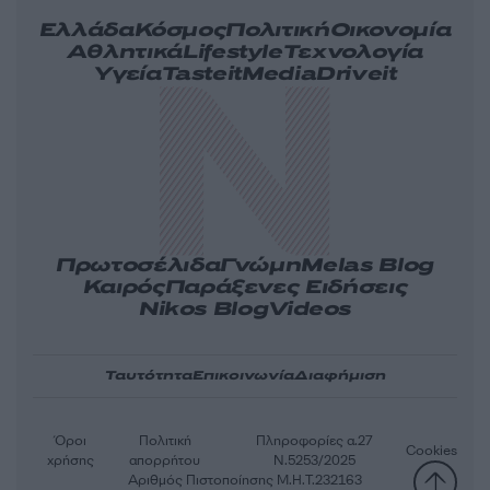
Ελλάδα
Κόσμος
Πολιτική
Οικονομία
Αθλητικά
Lifestyle
Τεχνολογία
Υγεία
Tasteit
Media
Driveit
Πρωτοσέλιδα
Γνώμη
Melas Blog
Καιρός
Παράξενες Ειδήσεις
Nikos Blog
Videos
Ταυτότητα
Επικοινωνία
Διαφήμιση
Όροι
Πολιτική
Πληροφορίες α.27
Cookies
χρήσης
απορρήτου
Ν.5253/2025
Αριθμός Πιστοποίησης Μ.Η.Τ.232163