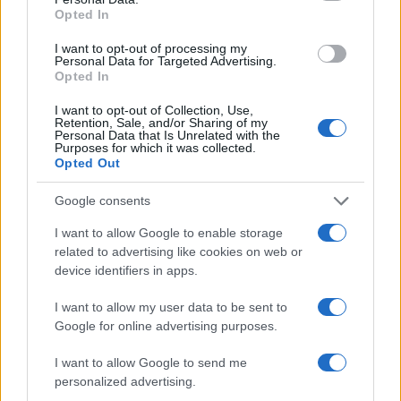
1
η πλατφόρμα – Ποια ΑΦΜ προηγούνται
Opted In
στις αιτήσεις
I want to opt-out of processing my
2
Κυψέλη: Ο περίεργος ηλικιωμένος και το
Personal Data for Targeted Advertising.
ταξίδι στην Αράχωβα – Όσα ισχυρίστηκε ο
Opted In
26χρονος για τον θάνατο της Βρετανίδας
I want to opt-out of Collection, Use,
3
Η φωτιά στη Δυτική Αττική, από την
Retention, Sale, and/or Sharing of my
κορυφή του Κιθαιρώνα – Το εντυπωσιακό
Personal Data that Is Unrelated with the
timelapse βίντεο
Purposes for which it was collected.
Opted Out
4
Νέο κύμα ζέστης από το Σαββατοκύριακο
με 40άρια - Πολύ υψηλός κίνδυνος
Google consents
πυρκαγιάς σε Αττική, Εύβοια, Λέσβο και
Χίο σήμερα
I want to allow Google to enable storage
5
Μύκονος: Βίντεο με τους αστυνομικούς να
related to advertising like cookies on web or
εντοπίζουν την τσάντα Hermès και το
device identifiers in apps.
Rolex όπου άρπαξε Έλληνας οδηγός από
Ουκρανό τουρίστα
I want to allow my user data to be sent to
Google for online advertising purposes.
Πιο σχολιασμένα
I want to allow Google to send me
personalized advertising.
Μητσοτάκης στην υπογραφή συμφωνίας