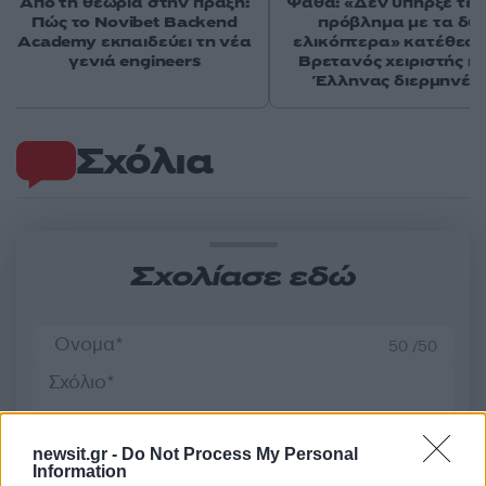
Από τη θεωρία στην πράξη:
Ψάθα: «Δεν υπήρξε τεχ
Πώς το Novibet Backend
πρόβλημα με τα δύ
Academy εκπαιδεύει τη νέα
ελικόπτερα» κατέθεσα
γενιά engineers
Βρετανός χειριστής κα
Έλληνας διερμηνέα
Σχόλια
Σχολίασε εδώ
50 /50
newsit.gr -
Do Not Process My Personal
Information
2000 /2000