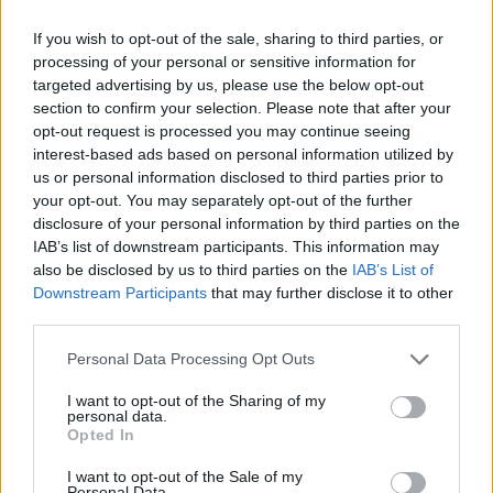
Υποβολή σχολίου
If you wish to opt-out of the sale, sharing to third parties, or
processing of your personal or sensitive information for
Όροι Χρήσης
. Το site προστατεύεται από reCAPTCHA, ισχύουν
targeted advertising by us, please use the below opt-out
Πολιτική Απορρήτου
&
Όροι Χρήσης
της Google.
section to confirm your selection. Please note that after your
opt-out request is processed you may continue seeing
Media
interest-based ads based on personal information utilized by
YOUR FACE SOUNDS FAMILIAR
us or personal information disclosed to third parties prior to
your opt-out. You may separately opt-out of the further
Share:
disclosure of your personal information by third parties on the
IAB’s list of downstream participants. This information may
Ακολουθήστε το Νewsit.gr στο
Google News
και
also be disclosed by us to third parties on the
IAB’s List of
ενημερωθείτε πρώτοι για όλη την ειδησεογραφία και τα
Downstream Participants
that may further disclose it to other
τελευταία νέα
της ημέρας
third parties.
Please note that this website/app uses one or more Google
Personal Data Processing Opt Outs
services and may gather and store information including but
not limited to your visit or usage behaviour. You may click to
I want to opt-out of the Sharing of my
personal data.
grant or deny consent to Google and its third-party tags to
Opted In
Πιο δημοφιλή
use your data for below specified purposes in below Google
consent section.
I want to opt-out of the Sale of my
Τουρισμός για Όλους 2026: Σήμερα ανοίγει
Personal Data.