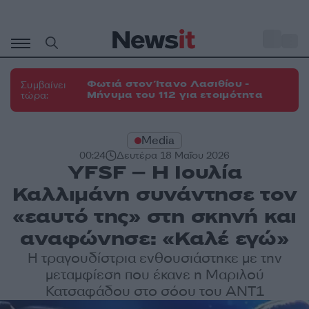
Μετάβαση
σε
o
27
περιεχόμενο
Φωτιά στον Ίτανο Λασιθίου -
Συμβαίνει
Μήνυμα του 112 για ετοιμότητα
τώρα:
Media
00:24
Δευτέρα 18 Μαΐου 2026
YFSF – Η Ιουλία
Καλλιμάνη συνάντησε τον
«εαυτό της» στη σκηνή και
αναφώνησε: «Καλέ εγώ»
Η τραγουδίστρια ενθουσιάστηκε με την
μεταμφίεση που έκανε η Μαριλού
Κατσαφάδου στο σόου του ΑΝΤ1