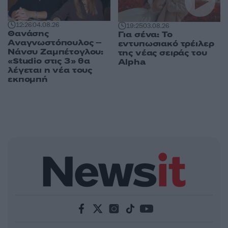
12:26
04.08.26
19:25
03.08.26
Θανάσης
Για σένα: Το
Αναγνωστόπουλος –
εντυπωσιακό τρέιλερ
Νάνσυ Ζαμπέτογλου:
της νέας σειράς του
«Studio στις 3» θα
Alpha
λέγεται η νέα τους
εκπομπή