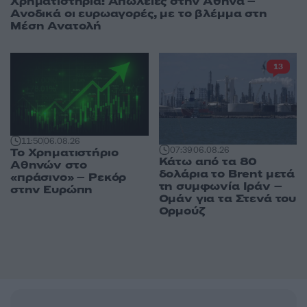
Χρηματιστήρια: Απώλειες στην Αθήνα –
Ανοδικά οι ευρωαγορές, με το βλέμμα στη
Μέση Ανατολή
13
11:50
06.08.26
07:39
06.08.26
Το Χρηματιστήριο
Κάτω από τα 80
Αθηνών στο
δολάρια το Brent μετά
«πράσινο» – Ρεκόρ
τη συμφωνία Ιράν –
στην Ευρώπη
Ομάν για τα Στενά του
Ορμούζ