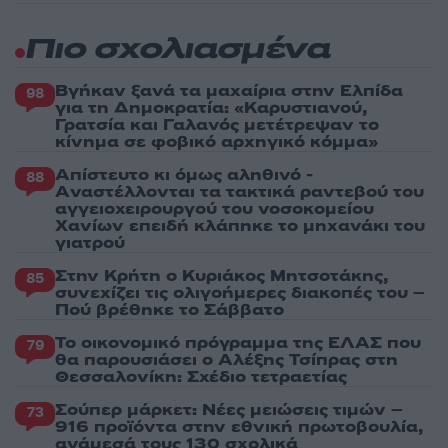
Πιο σχολιασμένα
Βγήκαν ξανά τα μαχαίρια στην Ελπίδα
98
για τη Δημοκρατία: «Καρυστιανού,
Γρατσία και Γαλανός μετέτρεψαν το
κίνημα σε φοβικό αρχηγικό κόμμα»
Απίστευτο κι όμως αληθινό -
88
Aναστέλλονται τα τακτικά ραντεβού του
αγγειοχειρουργού του νοσοκομείου
Χανίων επειδή κλάπηκε το μηχανάκι του
γιατρού
Στην Κρήτη ο Κυριάκος Μητσοτάκης,
85
συνεχίζει τις ολιγοήμερες διακοπές του –
Πού βρέθηκε το Σάββατο
Το οικονομικό πρόγραμμα της ΕΛΑΣ που
79
θα παρουσιάσει ο Αλέξης Τσίπρας στη
Θεσσαλονίκη: Σχέδιο τετραετίας
Σούπερ μάρκετ: Νέες μειώσεις τιμών –
73
916 προϊόντα στην εθνική πρωτοβουλία,
ανάμεσά τους 130 σχολικά