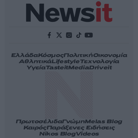
Ελλάδα
Κόσμος
Πολιτική
Οικονομία
Αθλητικά
Lifestyle
Τεχνολογία
Υγεία
Tasteit
Media
Driveit
Πρωτοσέλιδα
Γνώμη
Melas Blog
Καιρός
Παράξενες Ειδήσεις
Nikos Blog
Videos