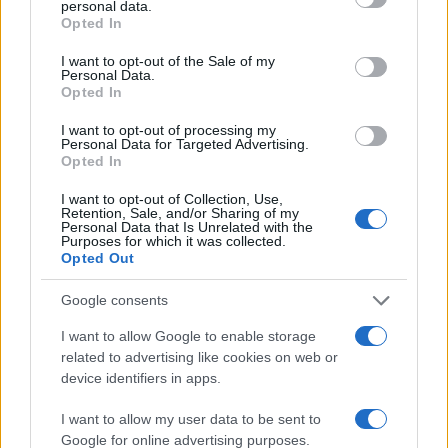
personal data.
grant or deny consent to Google and its third-party tags to
Opted In
use your data for below specified purposes in below Google
consent section.
I want to opt-out of the Sale of my
Personal Data.
2000 /2000
Opted In
Υποβολή σχολίου
I want to opt-out of processing my
Personal Data for Targeted Advertising.
Opted In
Όροι Χρήσης
. Το site προστατεύεται από reCAPTCHA, ισχύουν
Πολιτική Απορρήτου
&
Όροι Χρήσης
της Google.
I want to opt-out of Collection, Use,
Retention, Sale, and/or Sharing of my
Αγορές
Personal Data that Is Unrelated with the
Purposes for which it was collected.
ΧΡΗΜΑΤΙΣΤΗΡΙΑ
Opted Out
ΧΡΗΜΑΤΙΣΤΗΡΙΟ ΑΘΗΝΩΝ
Google consents
Share:
I want to allow Google to enable storage
related to advertising like cookies on web or
Ακολουθήστε το Νewsit.gr στο
Google News
και
device identifiers in apps.
ενημερωθείτε πρώτοι για όλη την ειδησεογραφία και τα
τελευταία νέα
της ημέρας
I want to allow my user data to be sent to
Google for online advertising purposes.