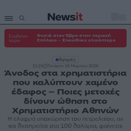
Μετάβαση
σε
o
32
περιεχόμενο
Φωτιά στον Έβρο στην περιοχή
Συμβαίνει
Σπήλαιο – Σηκώθηκε ελικόπτερο
τώρα:
Αγορές
11:15
Τετάρτη 18 Μαρτίου 2026
Άνοδος στα χρηματιστήρια
που καλύπτουν χαμένο
έδαφος – Ποιες μετοχές
δίνουν ώθηση στο
Χρηματιστήριο Αθηνών
Η ελαφρά υποχώρηση του πετρελαίου, αν
και διατηρείται στα 100 δολάρια, φαίνεται