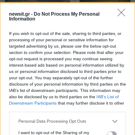
newsit.gr -
Do Not Process My Personal
Information
Σε πορτοκαλί συναγερμό
Οι Χούθι ανέλαβαν τ
If you wish to opt-out of the sale, sharing to third parties, or
για φωτιές η χώρα και τη
ευθύνη για την επίθεσ
processing of your personal or sensitive information for
Δευτέρα: Στα 9 μποφόρ οι
διυλιστήριο της Saud
targeted advertising by us, please use the below opt-out
άνεμοι – Πάνω από 400
Aramco στη Σαουδι
section to confirm your selection. Please note that after your
πυρκαγιές σε 10 ημέρες
Αραβία
opt-out request is processed you may continue seeing
interest-based ads based on personal information utilized by
Σχόλια
us or personal information disclosed to third parties prior to
your opt-out. You may separately opt-out of the further
disclosure of your personal information by third parties on the
IAB’s list of downstream participants. This information may
also be disclosed by us to third parties on the
IAB’s List of
Downstream Participants
that may further disclose it to other
Σχολίασε εδώ
third parties.
Please note that this website/app uses one or more Google
Personal Data Processing Opt Outs
services and may gather and store information including but
50 /50
not limited to your visit or usage behaviour. You may click to
I want to opt-out of the Sharing of my