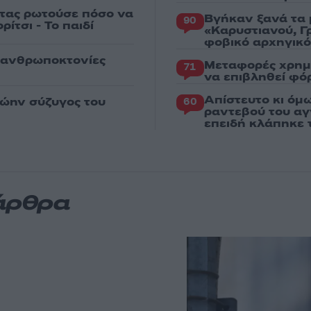
στας ρωτούσε πόσο να
Βγήκαν ξανά τα 
90
ίτσι - Το παιδί
«Καρυστιανού, Γ
φοβικό αρχηγικ
ς ανθρωποκτονίες
Μεταφορές χρημ
71
να επιβληθεί φόρ
Απίστευτο κι όμ
ρώην σύζυγος του
60
ραντεβού του αγ
επειδή κλάπηκε 
άρθρα