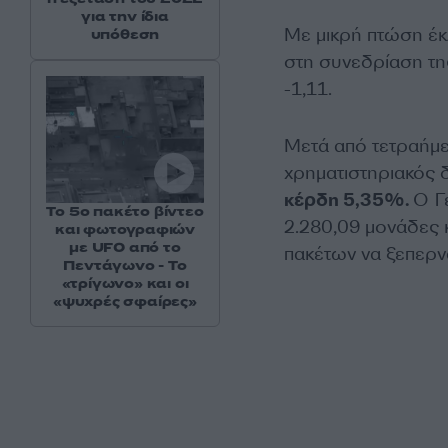
για την ίδια
Με μικρή πτώση έκ
υπόθεση
στη συνεδρίαση τη
-1,11.
Μετά από τετραήμε
χρηματιστηριακός 
κέρδη 5,35%.
Ο Γ
Το 5ο πακέτο βίντεο
2.280,09 μονάδες κ
και φωτογραφιών
με UFO από το
πακέτων να ξεπερνά
Πεντάγωνο - Το
«τρίγωνο» και οι
«ψυχρές σφαίρες»