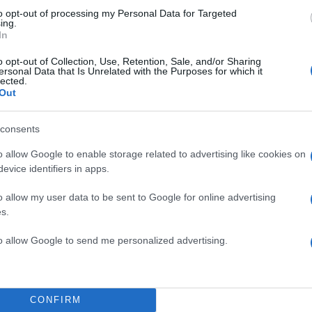
to opt-out of processing my Personal Data for Targeted
α
ing.
In
o opt-out of Collection, Use, Retention, Sale, and/or Sharing
ersonal Data that Is Unrelated with the Purposes for which it
lected.
Out
Σχολίασε εδώ
consents
50
o allow Google to enable storage related to advertising like cookies on
evice identifiers in apps.
o allow my user data to be sent to Google for online advertising
s.
2000 /
to allow Google to send me personalized advertising.
Υποβολή σχολίου
ροστατεύεται από reCAPTCHA, ισχύουν
Πολιτική Απορρήτου
&
Όροι Χρήσης
της
CONFIRM