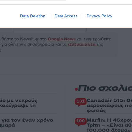
Αγορές
ΑΓΟΡΕΣ
ΧΡΗΜΑΤΙΣΤΗΡΙΟ ΑΘΗΝΩΝ
Data Deletion
Data Access
Privacy Policy
Share:
θήστε το Νewsit.gr στο
Google News
και ενημερωθείτε
 για όλη την ειδησεογραφία και τα
τελευταία νέα
της
ς
Πιο σχολι
ίο με νεκρούς
Canadair 515: Ο
131
 κατέγραψε τη
αεροσκάφους που
φωτιάς
για τον έναν χρόνο
Marfin: Η 46χρο
100
αμαρά
Τρίτη – «Είναι 
100.000 άτομα»