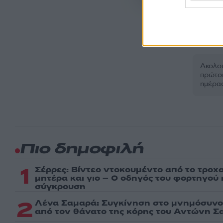
Ακολου
πρώτοι
ημέρα
Πιο δημοφιλή
1
Σέρρες: Βίντεο ντοκουμέντο από το τροχα
μητέρα και γιο – Ο οδηγός του φορτηγού
σύγκρουση
2
Λένα Σαμαρά: Συγκίνηση στο μνημόσυνο 
από τον θάνατο της κόρης του Αντώνη Σ