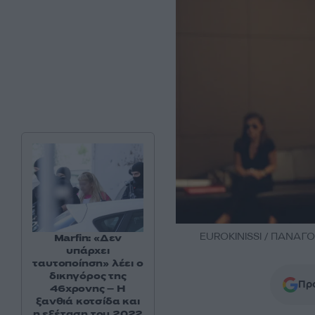
EUROKINISSI / ΠΑΝΑ
Marfin: «Δεν
υπάρχει
ταυτοποίηση» λέει ο
δικηγόρος της
Προ
46χρονης – Η
ξανθιά κοτσίδα και
η εξέταση του 2022