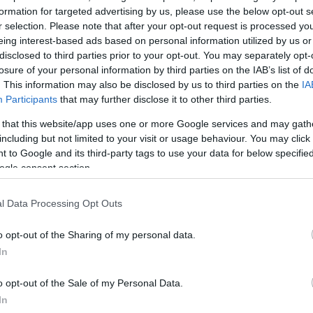
.846.576 και 2.964.402 μετοχές, αντιστοίχως. Τη
formation for targeted advertising by us, please use the below opt-out s
r selection. Please note that after your opt-out request is processed y
υναλλαγών σημείωσαν η ΔΕΗ με 46,17 εκατ. ευρώ κα
eing interest-based ads based on personal information utilized by us or
ατ. ευρώ. Ανοδικά κινήθηκαν 42 μετοχές, 69 πτωτικά κ
disclosed to third parties prior to your opt-out. You may separately opt-
ρές
losure of your personal information by third parties on the IAB’s list of
. This information may also be disclosed by us to third parties on the
IA
ΔΙΑΦΗΜΙΣΗ
Participants
that may further disclose it to other third parties.
 that this website/app uses one or more Google services and may gath
including but not limited to your visit or usage behaviour. You may click 
 to Google and its third-party tags to use your data for below specifi
ogle consent section.
l Data Processing Opt Outs
o opt-out of the Sharing of my personal data.
In
o opt-out of the Sale of my Personal Data.
In