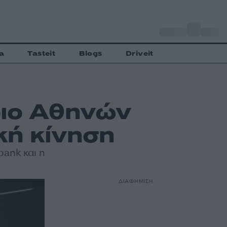
o
Αθήνα
31
C
a
Tasteit
Blogs
Driveit
ριο Αθηνών
κή κίνηση
ank και η
ΔΙΑΦΗΜΙΣΗ