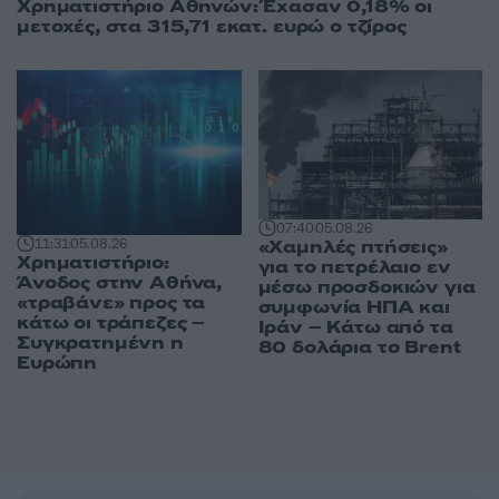
Χρηματιστήριο Αθηνών: Έχασαν 0,18% οι
μετοχές, στα 315,71 εκατ. ευρώ ο τζίρος
07:40
05.08.26
«Χαμηλές πτήσεις»
11:31
05.08.26
Χρηματιστήριο:
για το πετρέλαιο εν
Άνοδος στην Αθήνα,
μέσω προσδοκιών για
«τραβάνε» προς τα
συμφωνία ΗΠΑ και
κάτω οι τράπεζες –
Ιράν – Κάτω από τα
Συγκρατημένη η
80 δολάρια το Brent
Ευρώπη