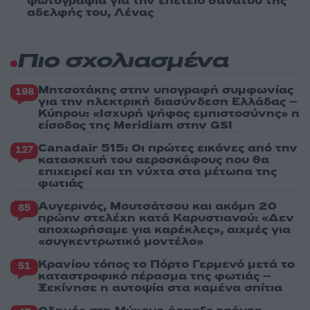
φωτογραφία για την επέτειο θανάτου της
αδελφής του, Λένας
Πιο σχολιασμένα
Μητσοτάκης στην υπογραφή συμφωνίας
198
για την ηλεκτρική διασύνδεση Ελλάδας –
Κύπρου: «Ισχυρή ψήφος εμπιστοσύνης» η
είσοδος της Meridiam στην GSI
Canadair 515: Οι πρώτες εικόνες από την
127
κατασκευή του αεροσκάφους που θα
επιχειρεί και τη νύχτα στα μέτωπα της
φωτιάς
Αυγερινός, Μουτσάτσου και ακόμη 20
85
πρώην στελέχη κατά Καρυστιανού: «Δεν
αποχωρήσαμε για καρέκλες», αιχμές για
«συγκεντρωτικό μοντέλο»
Κρανίου τόπος το Πόρτο Γερμενό μετά το
51
καταστροφικό πέρασμα της φωτιάς –
Ξεκίνησε η αυτοψία στα καμένα σπίτια