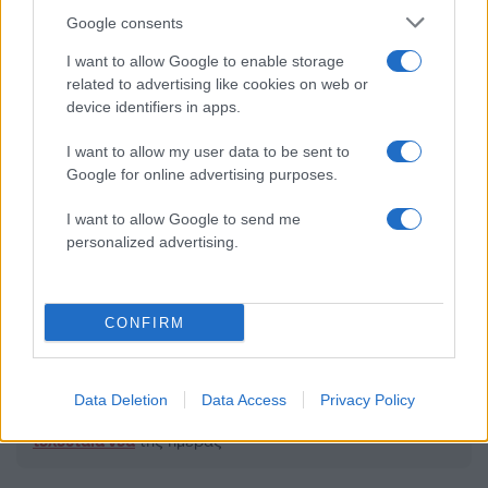
Google consents
I want to allow Google to enable storage
2000 /2000
related to advertising like cookies on web or
device identifiers in apps.
Υποβολή σχολίου
I want to allow my user data to be sent to
Όροι Χρήσης
. Το site προστατεύεται από reCAPTCHA, ισχύουν
Google for online advertising purposes.
Πολιτική Απορρήτου
&
Όροι Χρήσης
της Google.
Αγορές
I want to allow Google to send me
personalized advertising.
WALL STREET
ΕΥΡΩΠΑΪΚΑ ΧΡΗΜΑΤΙΣΤΗΡΙΑ
ΧΡΗΜΑΤΙΣΤΗΡΙΟ ΑΘΗΝΩΝ
CONFIRM
Share:
Data Deletion
Data Access
Privacy Policy
Ακολουθήστε το Νewsit.gr στο
Google News
και
ενημερωθείτε πρώτοι για όλη την ειδησεογραφία και τα
τελευταία νέα
της ημέρας