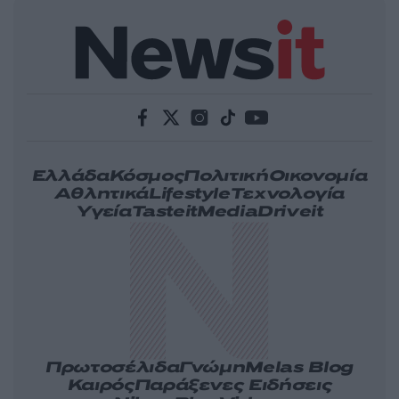
Ελλάδα
Κόσμος
Πολιτική
Οικονομία
Αθλητικά
Lifestyle
Τεχνολογία
Υγεία
Tasteit
Media
Driveit
Πρωτοσέλιδα
Γνώμη
Melas Blog
Καιρός
Παράξενες Ειδήσεις