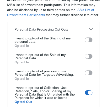
IAB’s list of downstream participants. This information may
also be disclosed by us to third parties on the
IAB’s List of
Downstream Participants
that may further disclose it to other
Στη ΓΑΔΑ η 46χρονη που
Τραμπ: «Ο πόλεμος με
κατηγορείται για
Ιράν θα τελειώσει αρκ
third parties.
συμμετοχή στην τραγωδία
σύντομα – Εμείς ελέγχ
της Μαρφίν - Μεταφέρθηκε
τα Στενά του Ορμού
Please note that this website/app uses one or more Google
Personal Data Processing Opt Outs
απευθείας από το
services and may gather and store information including but
αεροδρόμιο
not limited to your visit or usage behaviour. You may click to
I want to opt-out of the Sharing of my
personal data.
grant or deny consent to Google and its third-party tags to
Opted In
use your data for below specified purposes in below Google
Σχόλια
consent section.
I want to opt-out of the Sale of my
Personal Data.
Opted In
I want to opt-out of processing my
Personal Data for Targeted Advertising.
Opted In
Σχολίασε εδώ
I want to opt-out of Collection, Use,
Retention, Sale, and/or Sharing of my
Personal Data that Is Unrelated with the
50 /50
Purposes for which it was collected.
Opted Out