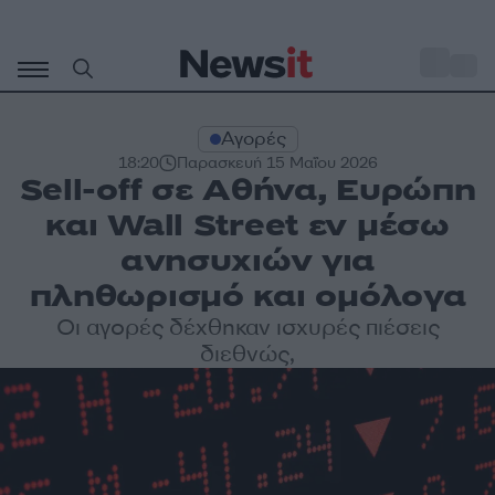
Μετάβαση
σε
o
28
περιεχόμενο
Αγορές
18:20
Παρασκευή 15 Μαΐου 2026
Sell-off σε Αθήνα, Ευρώπη
και Wall Street εν μέσω
ανησυχιών για
πληθωρισμό και ομόλογα
Οι αγορές δέχθηκαν ισχυρές πιέσεις
διεθνώς,