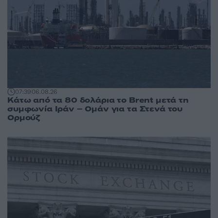
07:39
06.08.26
Κάτω από τα 80 δολάρια το Brent μετά τη
συμφωνία Ιράν – Ομάν για τα Στενά του
Ορμούζ