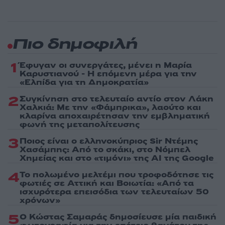
Πιο δημοφιλή
1
Έφυγαν οι συνεργάτες, μένει η Μαρία
Καρυστιανού - Η επόμενη μέρα για την
«Ελπίδα για τη Δημοκρατία»
2
Συγκίνηση στο τελευταίο αντίο στον Λάκη
Χαλκιά: Με την «Φάμπρικα», λαούτο και
κλαρίνα αποχαιρέτησαν την εμβληματική
φωνή της μεταπολίτευσης
3
Ποιος είναι ο ελληνοκύπριος Sir Ντέμης
Χασάμπης: Από το σκάκι, στο Νόμπελ
Χημείας και στο «τιμόνι» της AI της Google
4
Το πολωμένο μελτέμι που τροφοδότησε τις
φωτιές σε Αττική και Βοιωτία: «Από τα
ισχυρότερα επεισόδια των τελευταίων 50
χρόνων»
5
Ο Κώστας Σαμαράς δημοσίευσε μία παιδική