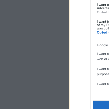
I want 
Advertis
Opted 
I want t
of my P
was col
Opted 
Google 
I want t
web or d
I want t
purpose
I want 