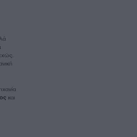
λλά
α
εχώς.
ανική
ηχανία
τος
και