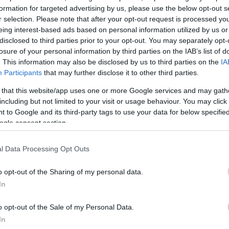
formation for targeted advertising by us, please use the below opt-out s
r selection. Please note that after your opt-out request is processed y
eing interest-based ads based on personal information utilized by us or
ργεια
disclosed to third parties prior to your opt-out. You may separately opt-
losure of your personal information by third parties on the IAB’s list of
. This information may also be disclosed by us to third parties on the
IA
Participants
that may further disclose it to other third parties.
οχής» σπάνιες γαίες και εξαγωγές
 that this website/app uses one or more Google services and may gath
including but not limited to your visit or usage behaviour. You may click 
εύει πλέον σχεδόν το
32% της παγκόσμιας μεταπο
 to Google and its third-party tags to use your data for below specifi
σιο από αυτό των ΗΠΑ, οι οποίες βρίσκονται κοντά 
ogle consent section.
τοιχεία του Bloomberg, ενώ η Ευρωπαϊκή
σκεται επίσης κάτω από την κινεζική παραγωγική ισχ
l Data Processing Opt Outs
o opt-out of the Sharing of my personal data.
στοιχείο είναι η κλίμακα, καθώς η κινεζική οικονομία
In
180 βιομηχανικές πόλεις με πληθυσμό άνω του 1 
δες εργοστάσια και πλήρεις αλυσίδες παραγωγής πο
o opt-out of the Sale of my Personal Data.
ν αποκλειστικά μέσα στη χώρα.
In