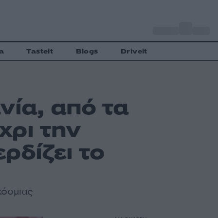
o
Αθήνα
33
C
a
Tasteit
Blogs
Driveit
νία, από τα
χρι την
ρδίζει το
κόσμιας