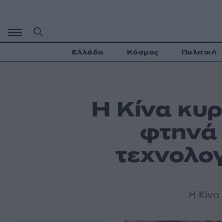
Μετάβαση
σε
περιεχόμενο
Ελλάδα
Κόσμος
Πολιτική
Η Κίνα κυρ
φτηνά 
τεχνολογ
Η Κίνα