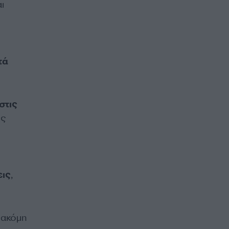
ι
τά
στις
ις
εις
,
 ακόμη