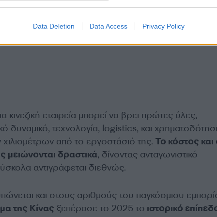
Data Deletion
Data Access
Privacy Policy
ια κινεζική εταιρεία μπορεί να βρει πρώτες ύλες,
κό δυναμικό, τεχνολογία, logistics, και χρηματοδότησ
 χιλιομέτρων από το εργοστάσιό της.
Το κόστος και 
 μειώνονται δραστικά
, δίνοντας ανταγωνιστικό
ύσκολα αντιγράφεται διεθνώς.
υπώνεται και στους αριθμούς του παγκόσμιου εμπορί
μα της Κίνας
ξεπέρασε το 2025 το
ιστορικό επίπεδ