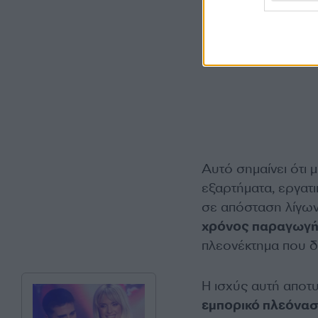
Αυτό σημαίνει ότι μ
εξαρτήματα, εργατι
σε απόσταση λίγων
χρόνος παραγωγής
πλεονέκτημα που δ
Η ισχύς αυτή αποτ
εμπορικό πλεόνασ