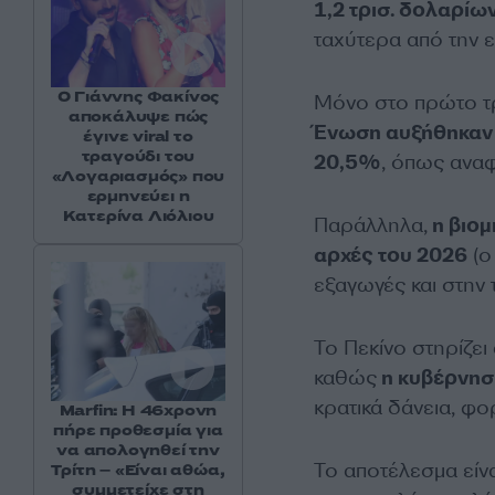
1,2 τρισ. δολαρίω
ταχύτερα από την 
Ο Γιάννης Φακίνος
Μόνο στο πρώτο τ
αποκάλυψε πώς
Ένωση αυξήθηκαν
έγινε viral το
τραγούδι του
20,5%
, όπως ανα
«Λογαριασμός» που
ερμηνεύει η
Κατερίνα Λιόλιου
Παράλληλα,
η βιομ
αρχές του 2026
(ο
εξαγωγές και στην
Το Πεκίνο στηρίζει
καθώς
η κυβέρνηση
κρατικά δάνεια, φο
Marfin: Η 46χρονη
πήρε προθεσμία για
να απολογηθεί την
Το αποτέλεσμα είνα
Τρίτη – «Είναι αθώα,
συμμετείχε στη