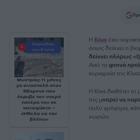
Προ
Η
Κίνα
έχει χαρακτ
Ανανεώθηκε
όπως δείχνει η βιο
πριν 8 λεπτά
δείχνει πλήρως «ξ
Από τα
φτηνά προϊ
κυριαρχία της Κίνα
Μυστράς: 11 μήνες
με αναστολή στον
Η Κίνα διαθέτει τη
55χρονο που
έκρυβε τον νεκρό
της μ
πορεί να παρ
πατέρα του σε
πολύ γρήγορα, κάτ
καταψύκτη –
«Ήθελα να τον
χωρών.
βλέπω»