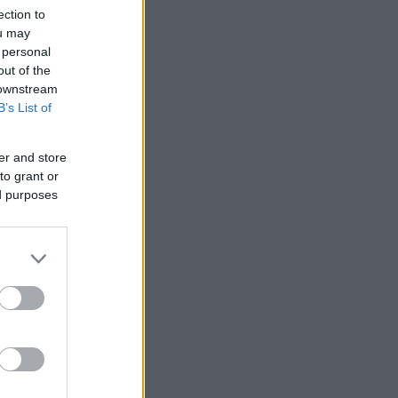
ection to
ou may
 personal
out of the
 downstream
B’s List of
er and store
to grant or
ίησης
,
ed purposes
στο
ύ.
εκατ
.,
υ