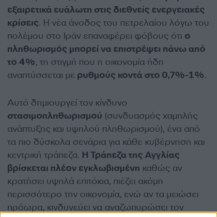
εξαιρετικά ευάλωτη στις διεθνείς ενεργειακές
κρίσεις
. Η νέα άνοδος του πετρελαίου λόγω του
πολέμου στο Ιράν επαναφέρει φόβους ότι
ο
πληθωρισμός μπορεί να επιστρέψει πάνω από
το 4%
, τη στιγμή που η οικονομία ήδη
αναπτύσσεται με
ρυθμούς κοντά στο 0,7%-1%
.
Αυτό δημιουργεί τον κίνδυνο
στασιμοπληθωρισμού
(συνδυασμός χαμηλής
ανάπτυξης και υψηλού πληθωρισμού), ένα από
τα πιο δύσκολα σενάρια για κάθε κυβέρνηση και
κεντρική τράπεζα.
Η Τράπεζα της Αγγλίας
βρίσκεται πλέον εγκλωβισμένη
καθώς αν
κρατήσει υψηλά επιτόκια, πιέζει ακόμη
περισσότερο την οικονομία, ενώ αν τα μειώσει
πρόωρα, κινδυνεύει να αναζωπυρώσει τον