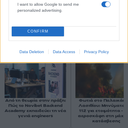
I want to allow Google to send me
personalized advertising.
CONFIRM
Αν τα χάσατε
Data Deletion
Data Access
Privacy Policy
Ανανεώθηκε πριν
1 ώρα
Από τη θεωρία στην πράξη:
Φωτιά στο Παλαικάσ
Πώς το Novibet Backend
Λασιθίου: Μηνύματα 
Academy εκπαιδεύει τη νέα
112 για ετοιμότητα - 
γενιά engineers
αεροσκάφη στη μάχη 
κατάσβεσης