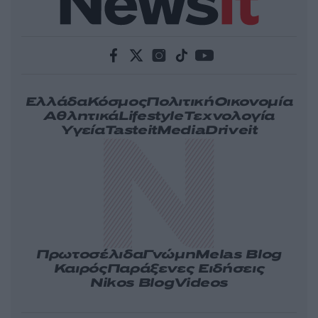
Ελλάδα
Κόσμος
Πολιτική
Οικονομία
Αθλητικά
Lifestyle
Τεχνολογία
Υγεία
Tasteit
Media
Driveit
Πρωτοσέλιδα
Γνώμη
Melas Blog
Καιρός
Παράξενες Ειδήσεις
Nikos Blog
Videos