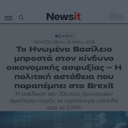
Μετάβαση
σε
o
27
περιεχόμενο
Διεθνή
19:04
Σάββατο 16 Μαΐου 2026
Το Ηνωμένο Βασίλειο
μπροστά στον κίνδυνο
οικονομικής ασφυξίας – Η
πολιτική αστάθεια που
παραπέμπει στο Brexit
Η απόδοση του 30ετούς βρετανικού
ομολόγου άγγιξε το υψηλότερο επίπεδο
από το 1998