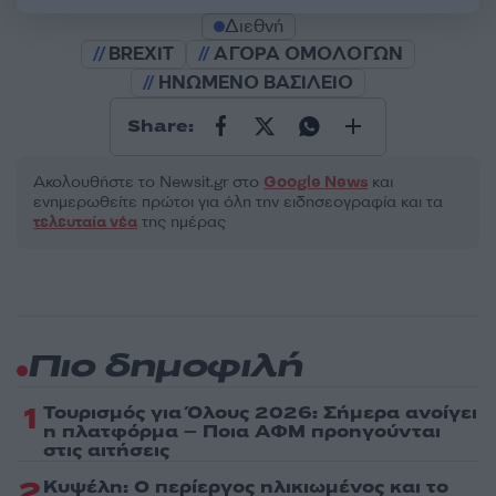
Διεθνή
BREXIT
ΑΓΟΡΑ ΟΜΟΛΟΓΩΝ
ΗΝΩΜΕΝΟ ΒΑΣΙΛΕΙΟ
Share:
Ακολουθήστε το Νewsit.gr στο
Google News
και
ενημερωθείτε πρώτοι για όλη την ειδησεογραφία και τα
τελευταία νέα
της ημέρας
Πιο δημοφιλή
1
Τουρισμός για Όλους 2026: Σήμερα ανοίγει
η πλατφόρμα – Ποια ΑΦΜ προηγούνται
στις αιτήσεις
2
Κυψέλη: Ο περίεργος ηλικιωμένος και το