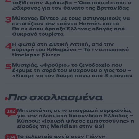
ταξίδι στην Αράχωβα – Όσα ισχυρίστηκε ο
26χρονος για τον θάνατο της Βρετανίδας
3
Μύκονος: Βίντεο με τους αστυνομικούς να
εντοπίζουν την τσάντα Hermès και το
Rolex όπου άρπαξε Έλληνας οδηγός από
Ουκρανό τουρίστα
4
Η φωτιά στη Δυτική Αττική, από την
κορυφή του Κιθαιρώνα – Το εντυπωσιακό
timelapse βίντεο
5
Μυστράς: «Φρούριο» το ξενοδοχείο που
έκρυβε τη σορό του 90χρονου ο γιος του –
«Είχαμε να τον δούμε πάνω από 3 χρόνια»
Πιο σχολιασμένα
Μητσοτάκης στην υπογραφή συμφωνίας
182
για την ηλεκτρική διασύνδεση Ελλάδας –
Κύπρου: «Ισχυρή ψήφος εμπιστοσύνης» η
είσοδος της Meridiam στην GSI
Το τελευταίο αντίο στον Γιάννη
134