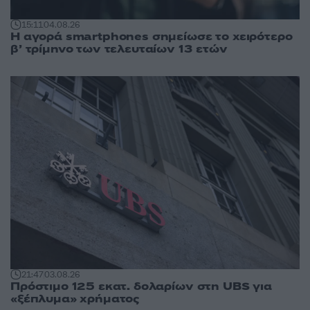
15:11
04.08.26
Η αγορά smartphones σημείωσε το χειρότερο
β’ τρίμηνο των τελευταίων 13 ετών
21:47
03.08.26
Πρόστιμο 125 εκατ. δολαρίων στη UBS για
«ξέπλυμα» χρήματος