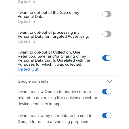
Opted In
use your data for below specified purposes in below Google
Ηνωμένου Βασιλείου
εισέρχεται σε περίοδο
consent section.
I want to opt-out of the Sale of my
παρατεταμένου κατακερματισμού
.
Personal Data.
Opted In
Το μεγαλύτερο ερώτημα πλέον είναι αν το
I want to opt-out of processing my
Personal Data for Targeted Advertising.
Ηνωμένο Βασίλειο αντιμετωπίζει μια
προσωρινή
Opted In
πολιτική κρίση ή κάτι πολύ βαθύτερο
όπως η
I want to opt-out of Collection, Use,
σταδιακή απώλεια του οικονομικού μοντέλου
Retention, Sale, and/or Sharing of my
Personal Data that Is Unrelated with the
που το κατέστησε μία από τις ισχυρότερες
Purposes for which it was collected.
χώρες του δυτικού κόσμου.
Opted Out
ΔΙΑΦΗΜΙΣΗ
Google consents
I want to allow Google to enable storage
related to advertising like cookies on web or
device identifiers in apps.
I want to allow my user data to be sent to
Google for online advertising purposes.