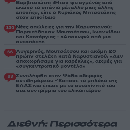
Βαρβιτσιώτη: «Ήταν φτιαγμένος από
εκείνο το σπάνιο μέταλλο μιας άλλης
εποχής», είπε ο Κυριάκος Μητσοτάκης
στον επικήδειο
Νέες απώλειες για την Καρυστιανού:
130
Παραιτήθηκαν Μουτσάτσου, Ιωαννίδου
και Κοτσόργιος - «Αποχωρώ από μια
αυταπάτη»
Αυγερινός, Μουτσάτσου και ακόμη 20
66
πρώην στελέχη κατά Καρυστιανού: «Δεν
αποχωρήσαμε για καρέκλες», αιχμές για
«συγκεντρωτικό μοντέλο»
Συνελήφθη στην Ψάθα αδερφός
63
αντιδημάρχου - Έσπασε το μπλόκο της
ΕΛΑΣ και έπεσε με το αυτοκίνητό του
στα συντρίμμια του ελικοπτέρου
Διεθνή: Περισσότερα