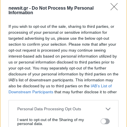
πληθωρισμό.
newsit.gr -
Do Not Process My Personal
Information
Η κατάσταση γίνεται ακόμη πιο εύθραυστη
επειδή
μεγάλο μέρος του βρετανικού χρέους
If you wish to opt-out of the sale, sharing to third parties, or
processing of your personal or sensitive information for
βρίσκεται στα χέρια ξένων επενδυτών
. Η ίδια η
targeted advertising by us, please use the below opt-out
Τράπεζα της Αγγλίας προειδοποίησε ότι οι
section to confirm your selection. Please note that after your
διεθνείς κάτοχοι βρετανικών ομολόγων είναι
opt-out request is processed you may continue seeing
πιθανό να εγκαταλείψουν την αγορά σε
interest-based ads based on personal information utilized by
us or personal information disclosed to third parties prior to
περίπτωση νέου σοκ, κάτι που θα μπορούσε να
your opt-out. You may separately opt-out of the further
προκαλέσει νέα έκρηξη αποδόσεων και πίεση
disclosure of your personal information by third parties on the
στη στερλίνα.
IAB’s list of downstream participants. This information may
also be disclosed by us to third parties on the
IAB’s List of
Downstream Participants
that may further disclose it to other
Η
άνοδος λαϊκιστικών και αντισυστημικών
third parties.
δυνάμεων,
όπως του ακροδεξιού Reform UK
Please note that this website/app uses one or more Google
Personal Data Processing Opt Outs
του Νάιτζελ Φάρατζ αυξάνει ακόμη περισσότερο
services and may gather and store information including but
την αβεβαιότητα στις αγορές, καθώς οι
not limited to your visit or usage behaviour. You may click to
I want to opt-out of the Sharing of my
personal data.
επενδυτές φοβούνται ότι η πολιτική σκηνή του
grant or deny consent to Google and its third-party tags to