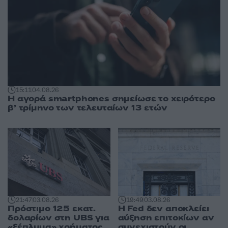
15:11
04.08.26
Η αγορά smartphones σημείωσε το χειρότερο
β’ τρίμηνο των τελευταίων 13 ετών
21:47
03.08.26
19:49
03.08.26
Πρόστιμο 125 εκατ.
Η Fed δεν αποκλείει
δολαρίων στη UBS για
αύξηση επιτοκίων αν
«ξέπλυμα» χρήματος
συνεχιστούν οι