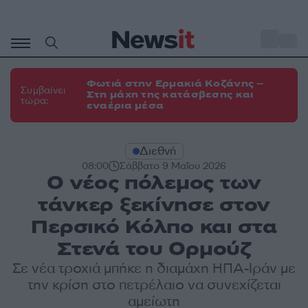
Μετάβαση
σε
o
34
περιεχόμενο
Φωτιά στην Ερμακιά Κοζάνης –
Συμβαίνει
Στη μάχη της κατάσβεσης και
τώρα:
εναέρια μέσα
Διεθνή
08:00
Σάββατο 9 Μαΐου 2026
Ο νέος πόλεμος των
τάνκερ ξεκίνησε στον
Περσικό Κόλπο και στα
Στενά του Ορμούζ
Σε νέα τροχιά μπήκε η διαμάχη ΗΠΑ-Ιράν με
την κρίση στο πετρέλαιο να συνεχίζεται
αμείωτη