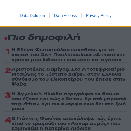
Data Deletion
Data Access
Privacy Policy
Πιο δημοφιλή
1
Η Ελένη Φωτοπούλου ευχήθηκε για τη
γιορτή του Άκη Παυλόπουλου: «Δεκαπέντε
χρόνια μου διδάσκει υπομονή και αγάπη»
2
Αριστοτέλης Δαμίγος: Στο Αποτεφρωτήριο
Ριτσώνας το «ύστατο χαίρε» στον Έλληνα
σύνδεσμο του ελικοπτέρου που έπεσε στην
Ψάθα
3
Η Αγγελική Ηλιάδη περιγράφει το θαύμα
που έζησε και πώς είδε τον Χριστό μπροστά
της: «Ήταν ό,τι πιο όμορφο έχω δει στη ζωή
μου»
4
Ο Γιάννης Φακίνος αποκάλυψε πώς έγινε
viral το τραγούδι του «Λογαριασμός» που
ερμηνεύει η Κατερίνα Λιόλιου