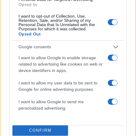
Opted In
50 /50
I want to opt-out of Collection, Use,
Retention, Sale, and/or Sharing of my
Personal Data that Is Unrelated with the
Purposes for which it was collected.
Opted Out
Google consents
2000 /2000
I want to allow Google to enable storage
Υποβολή σχολίου
related to advertising like cookies on web or
device identifiers in apps.
Όροι Χρήσης
. Το site προστατεύεται από reCAPTCHA, ισχύουν
Πολιτική Απορρήτου
&
Όροι Χρήσης
της Google.
I want to allow my user data to be sent to
Διεθνή
Google for online advertising purposes.
ΟΡΜΟΥΖ
ΠΕΡΣΙΚΟΣ ΚΟΛΠΟΣ
I want to allow Google to send me
personalized advertising.
Share:
Ακολουθήστε το Νewsit.gr στο
Google News
και
ενημερωθείτε πρώτοι για όλη την ειδησεογραφία και τα
CONFIRM
τελευταία νέα
της ημέρας