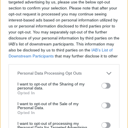
targeted advertising by us, please use the below opt-out
section to confirm your selection. Please note that after your
opt-out request is processed you may continue seeing
interest-based ads based on personal information utilized by
us or personal information disclosed to third parties prior to
your opt-out. You may separately opt-out of the further
Δεν ήταν μόνο η ταχύτητα
Μυστράς: Αλλαγή στ
disclosure of your personal information by third parties on the
που οδήγησε στο τροχαίο
υπερασπιστική γραμμή
IAB’s list of downstream participants. This information may
στις Σέρρες με νεκρούς
55χρονου που έκρυψε
μητέρα και γιο - «Ίσως κάτι
νεκρό πατέρα του σ
also be disclosed by us to third parties on the
IAB’s List of
απέσπασε την προσοχή
καταψύκτη – Η αγά
Downstream Participants
that may further disclose it to other
του οδηγού» λέει
στους γονείς και η
third parties.
πραγματογνώμονας
διαφωνία με την αδε
του
Please note that this website/app uses one or more Google
Personal Data Processing Opt Outs
services and may gather and store information including but
not limited to your visit or usage behaviour. You may click to
I want to opt-out of the Sharing of my
Σχόλια
personal data.
grant or deny consent to Google and its third-party tags to
Opted In
use your data for below specified purposes in below Google
consent section.
I want to opt-out of the Sale of my
Personal Data.
Opted In
Σχολίασε εδώ
I want to opt-out of processing my
Personal Data for Targeted Advertising.