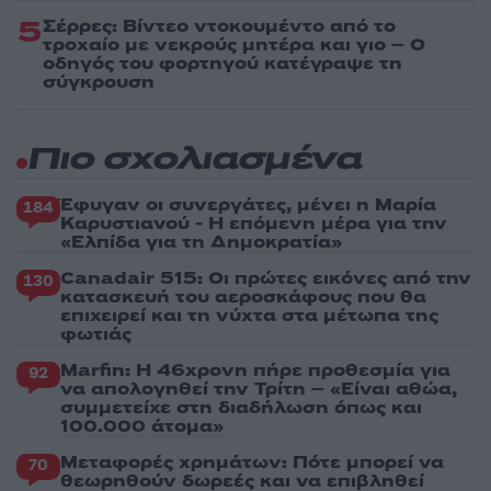
5
Σέρρες: Βίντεο ντοκουμέντο από το
τροχαίο με νεκρούς μητέρα και γιο – Ο
οδηγός του φορτηγού κατέγραψε τη
σύγκρουση
Πιο σχολιασμένα
Έφυγαν οι συνεργάτες, μένει η Μαρία
184
Καρυστιανού - Η επόμενη μέρα για την
«Ελπίδα για τη Δημοκρατία»
Canadair 515: Οι πρώτες εικόνες από την
130
κατασκευή του αεροσκάφους που θα
επιχειρεί και τη νύχτα στα μέτωπα της
φωτιάς
Marfin: Η 46χρονη πήρε προθεσμία για
92
να απολογηθεί την Τρίτη – «Είναι αθώα,
συμμετείχε στη διαδήλωση όπως και
100.000 άτομα»
Μεταφορές χρημάτων: Πότε μπορεί να
70
θεωρηθούν δωρεές και να επιβληθεί