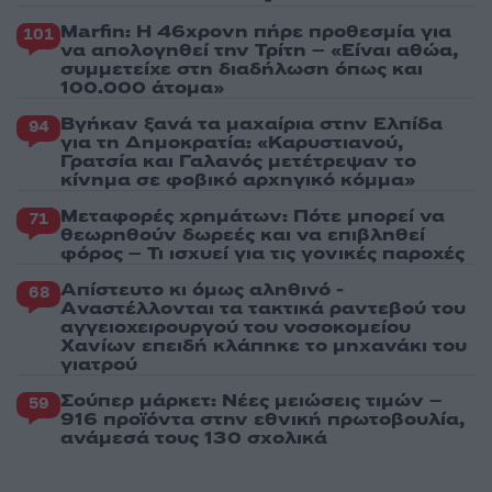
Marfin: Η 46χρονη πήρε προθεσμία για
101
να απολογηθεί την Τρίτη – «Είναι αθώα,
συμμετείχε στη διαδήλωση όπως και
100.000 άτομα»
Βγήκαν ξανά τα μαχαίρια στην Ελπίδα
94
για τη Δημοκρατία: «Καρυστιανού,
Γρατσία και Γαλανός μετέτρεψαν το
κίνημα σε φοβικό αρχηγικό κόμμα»
Μεταφορές χρημάτων: Πότε μπορεί να
71
θεωρηθούν δωρεές και να επιβληθεί
φόρος – Τι ισχυεί για τις γονικές παροχές
Απίστευτο κι όμως αληθινό -
68
Aναστέλλονται τα τακτικά ραντεβού του
αγγειοχειρουργού του νοσοκομείου
Χανίων επειδή κλάπηκε το μηχανάκι του
γιατρού
Σούπερ μάρκετ: Νέες μειώσεις τιμών –
59
916 προϊόντα στην εθνική πρωτοβουλία,
ανάμεσά τους 130 σχολικά