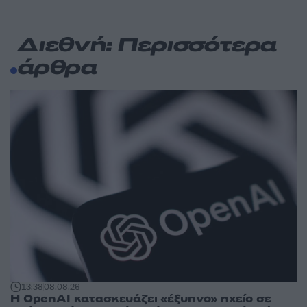
Διεθνή: Περισσότερα
άρθρα
13:38
08.08.26
Η OpenAI κατασκευάζει «έξυπνο» ηχείο σε