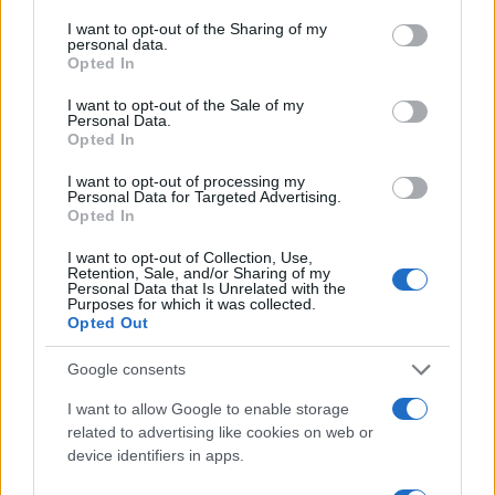
services and may gather and store information including but
Διεθνή
not limited to your visit or usage behaviour. You may click to
I want to opt-out of the Sharing of my
ΕΠΙΤΟΚΙΑ
personal data.
grant or deny consent to Google and its third-party tags to
Opted In
ΕΥΡΩΠΑΙΚΗ ΚΕΝΤΡΙΚΗ ΤΡΑΠΕΖΑ
use your data for below specified purposes in below Google
consent section.
ΠΛΗΘΩΡΙΣΜΟΣ
ΠΟΛΕΜΟΣ ΙΡΑΝ
I want to opt-out of the Sale of my
Personal Data.
Opted In
Share:
I want to opt-out of processing my
Personal Data for Targeted Advertising.
Ακολουθήστε το Νewsit.gr στο
Google News
και
Opted In
ενημερωθείτε πρώτοι για όλη την ειδησεογραφία και τα
τελευταία νέα
της ημέρας
I want to opt-out of Collection, Use,
Retention, Sale, and/or Sharing of my
Personal Data that Is Unrelated with the
Purposes for which it was collected.
Opted Out
Google consents
Πιο δημοφιλή
I want to allow Google to enable storage
1
Σοκαριστική υπόθεση στην Κρήτη:
related to advertising like cookies on web or
Τουρίστας ρωτούσε πόσο να πληρώσει για
device identifiers in apps.
να ασελγήσει σε 10χρονο κορίτσι - Το παιδί
καθόταν αμέριμνο σε αυλή επιχείρησης