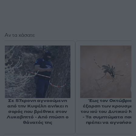
Αν τα χάσατε
Σε 57χρονη αγνοούμενη
Έως τον Οκτώβριο 
από την Κυψέλη ανήκει η
έξαρση των κρουσμά
σορός που βρέθηκε στον
του ιού του Δυτικού Νε
Λυκαβηττό - Από πτώση ο
- Τα συμπτώματα που 
θάνατός της
πρέπει να αγνοήσου