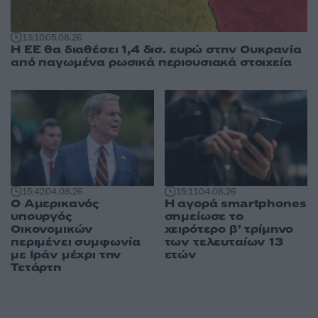
13:10
05.08.26
Η ΕΕ θα διαθέσει 1,4 δισ. ευρώ στην Ουκρανία
από παγωμένα ρωσικά περιουσιακά στοιχεία
15:42
04.08.26
15:11
04.08.26
Ο Αμερικανός
Η αγορά smartphones
υπουργός
σημείωσε το
Οικονομικών
χειρότερο β’ τρίμηνο
περιμένει συμφωνία
των τελευταίων 13
με Ιράν μέχρι την
ετών
Τετάρτη