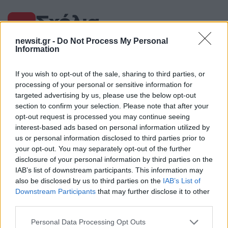
Σχόλια
newsit.gr -
Do Not Process My Personal
Information
If you wish to opt-out of the sale, sharing to third parties, or
Σχολίασε εδώ
processing of your personal or sensitive information for
targeted advertising by us, please use the below opt-out
section to confirm your selection. Please note that after your
50 /50
opt-out request is processed you may continue seeing
interest-based ads based on personal information utilized by
us or personal information disclosed to third parties prior to
your opt-out. You may separately opt-out of the further
disclosure of your personal information by third parties on the
2000 /2000
IAB’s list of downstream participants. This information may
also be disclosed by us to third parties on the
IAB’s List of
Υποβολή σχολίου
Downstream Participants
that may further disclose it to other
third parties.
Όροι Χρήσης
. Το site προστατεύεται από reCAPTCHA, ισχύουν
Πολιτική Απορρήτου
&
Όροι Χρήσης
της Google.
Please note that this website/app uses one or more Google
Personal Data Processing Opt Outs