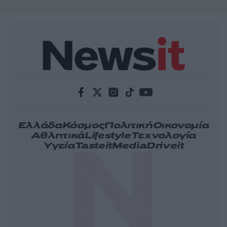
Ελλάδα
Κόσμος
Πολιτική
Οικονομία
Αθλητικά
Lifestyle
Τεχνολογία
Υγεία
Tasteit
Media
Driveit