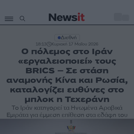
Μετάβαση
σε
o
27
περιεχόμενο
Διεθνή
18:13
Κυριακή 17 Μαΐου 2026
Ο πόλεμος στο Ιράν
«εργαλειοποιεί» τους
BRICS – Σε στάση
αναμονής Κίνα και Ρωσία,
καταλογίζει ευθύνες στο
μπλοκ η Τεχεράνη
Το Ιράν κατηγορεί τα Ηνωμένα Αραβικά
Εμιράτα για έμμεση επίθεση στα εδάφη του