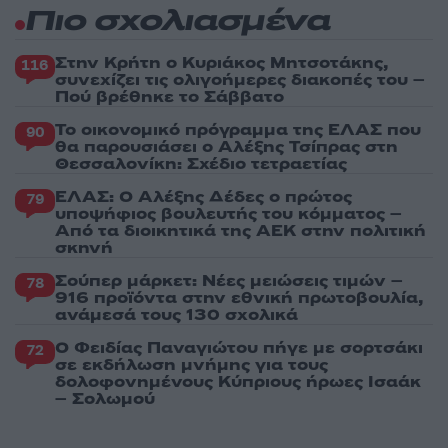
Πιο σχολιασμένα
Στην Κρήτη ο Κυριάκος Μητσοτάκης,
116
συνεχίζει τις ολιγοήμερες διακοπές του –
Πού βρέθηκε το Σάββατο
Το οικονομικό πρόγραμμα της ΕΛΑΣ που
90
θα παρουσιάσει ο Αλέξης Τσίπρας στη
Θεσσαλονίκη: Σχέδιο τετραετίας
ΕΛΑΣ: Ο Αλέξης Δέδες ο πρώτος
79
υποψήφιος βουλευτής του κόμματος –
Από τα διοικητικά της ΑΕΚ στην πολιτική
σκηνή
Σούπερ μάρκετ: Νέες μειώσεις τιμών –
78
916 προϊόντα στην εθνική πρωτοβουλία,
ανάμεσά τους 130 σχολικά
Ο Φειδίας Παναγιώτου πήγε με σορτσάκι
72
σε εκδήλωση μνήμης για τους
δολοφονημένους Κύπριους ήρωες Ισαάκ
– Σολωμού