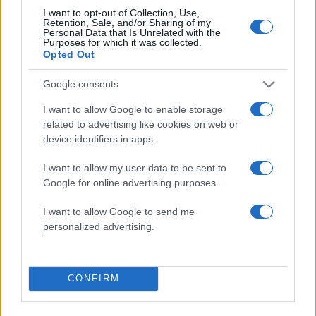
I want to opt-out of Collection, Use,
Retention, Sale, and/or Sharing of my
Personal Data that Is Unrelated with the
Purposes for which it was collected.
Μήλος: Οι «γκρίζες ζώνες»
«Εκρηκτικό κοκτέιλ
Opted Out
του νόμου για την
σήμερα με ανέμους έω
προσγείωση του
μποφόρ και θερμοκρα
Google consents
ελικοπτέρου στο
στους 39°C - Την Πέμ
Σαρακήνικο
υποχωρεί ο υδράργυ
I want to allow Google to enable storage
related to advertising like cookies on web or
device identifiers in apps.
Σχόλια
I want to allow my user data to be sent to
Google for online advertising purposes.
I want to allow Google to send me
Σχολίασε εδώ
personalized advertising.
50 /50
CONFIRM