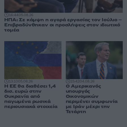
16:44
05.08.26
ΗΠΑ: Σε κάμψη η αγορά εργασίας τον Ιούλιο –
Επιβραδύνθηκαν οι προσλήψεις στον ιδιωτικό
τομέα
13:10
05.08.26
15:42
04.08.26
Η ΕΕ θα διαθέσει 1,4
Ο Αμερικανός
δισ. ευρώ στην
υπουργός
Ουκρανία από
Οικονομικών
παγωμένα ρωσικά
περιμένει συμφωνία
περιουσιακά στοιχεία
με Ιράν μέχρι την
Τετάρτη