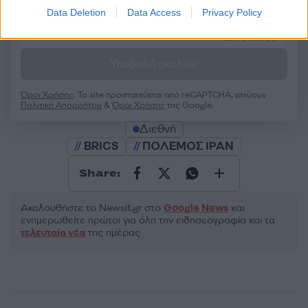
Data Deletion
Data Access
Privacy Policy
2000 /2000
Υποβολή σχολίου
Όροι Χρήσης
. Το site προστατεύεται από reCAPTCHA, ισχύουν
Πολιτική Απορρήτου
&
Όροι Χρήσης
της Google.
Διεθνή
BRICS
ΠΟΛΕΜΟΣ ΙΡΑΝ
Share:
Ακολουθήστε το Νewsit.gr στο
Google News
και
ενημερωθείτε πρώτοι για όλη την ειδησεογραφία και τα
τελευταία νέα
της ημέρας