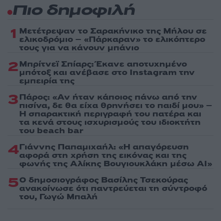
Πιο δημοφιλή
1
Μετέτρεψαν το Σαρακήνικο της Μήλου σε
ελικοδρόμιο – «Πάρκαραν» το ελικόπτερο
τους για να κάνουν μπάνιο
2
Μπρίτνεϊ Σπίαρς: Έκανε αποτυχημένο
μπότοξ και ανέβασε στο Instagram την
εμπειρία της
3
Πάρος: «Αν ήταν κάποιος πάνω από την
πισίνα, δε θα είχα θρηνήσει το παιδί μου» –
Η σπαρακτική περιγραφή του πατέρα και
τα κενά στους ισχυρισμούς του ιδιοκτήτη
του beach bar
4
Γιάννης Παπαμιχαήλ: «Η απαγόρευση
αφορά στη χρήση της εικόνας και της
φωνής της Αλίκης Βουγιουκλάκη μέσω AI»
5
Ο δημοσιογράφος Βασίλης Τσεκούρας
ανακοίνωσε ότι παντρεύεται τη σύντροφό
του, Γωγώ Μπαλή