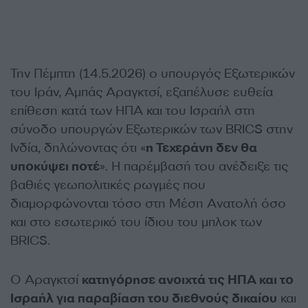
Την Πέμπτη (14.5.2026) ο υπουργός Εξωτερικών
του Ιράν, Αμπάς Αραγκτσί, εξαπέλυσε ευθεία
επίθεση κατά των ΗΠΑ και του Ισραήλ στη
σύνοδο υπουργών Εξωτερικών των BRICS στην
Ινδία, δηλώνοντας ότι «
η Τεχεράνη δεν θα
υποκύψει ποτέ
». Η παρέμβασή του ανέδειξε τις
βαθιές γεωπολιτικές ρωγμές που
διαμορφώνονται τόσο στη Μέση Ανατολή όσο
και στο εσωτερικό του ίδιου του μπλοκ των
BRICS.
Ο Αραγκτσί
κατηγόρησε ανοιχτά τις ΗΠΑ και το
Ισραήλ για παραβίαση του διεθνούς δικαίου
και