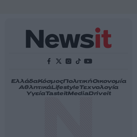
Ελλάδα
Κόσμος
Πολιτική
Οικονομία
Αθλητικά
Lifestyle
Τεχνολογία
Υγεία
Tasteit
Media
Driveit