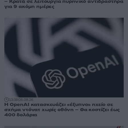
– Κρατά σε λειτουργία πυρηνικό αντιδραστήρα
για 9 ακόμη ημέρες
13:38
08.08.26
Η OpenAI κατασκευάζει «έξυπνο» ηχείο σε
σχήμα ντόνατ χωρίς οθόνη – Θα κοστίζει έως
400 δολάρια