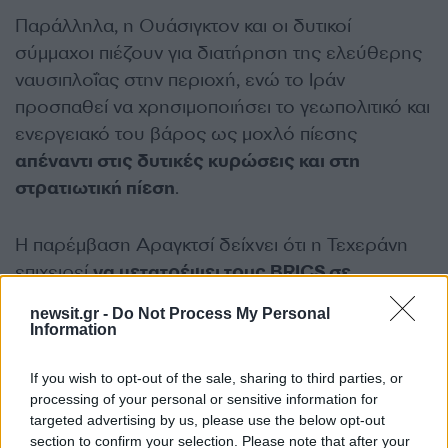
Παράλληλα, η Ουάσιγκτον και οι δυτικοί
σύμμαχοι πιέζουν για διατήρηση της ελεύθερης
ναυσιπλοΐας στην περιοχή, ενώ το Ιράν
προσπαθεί να χρησιμοποιήσει το γεωπολιτικό και
ενεργειακό του βάρος ως μοχλό πίεσης
απέναντι στις δυτικές κυρώσεις και στη
στρατιωτική πίεση
.
Η παρέμβαση Αραγκτσί δείχνει ότι η Τεχεράνη
επιχειρεί
να μετατρέψει τους BRICS σε
διπλωματικό αντίβαρο απέναντι στις ΗΠΑ και
newsit.gr -
Do Not Process My Personal
το Ισραήλ
. Ωστόσο, οι εσωτερικές διαφωνίες
Information
του μπλοκ αποδεικνύουν ότι η δημιουργία ενός
ενιαίου «αντιδυτικού πόλου» παραμένει
If you wish to opt-out of the sale, sharing to third parties, or
processing of your personal or sensitive information for
εξαιρετικά δύσκολη υπόθεση.
targeted advertising by us, please use the below opt-out
section to confirm your selection. Please note that after your
ΔΙΑΦΗΜΙΣΗ