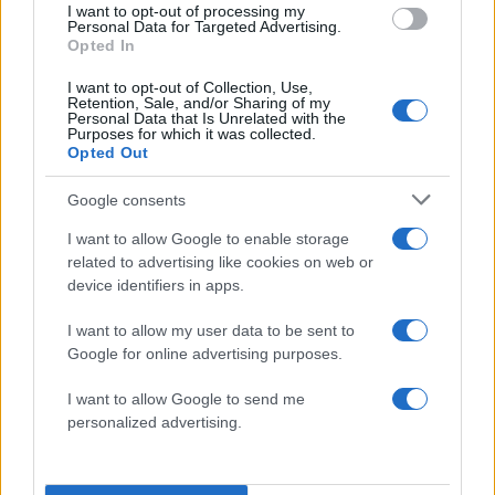
I want to opt-out of processing my
Σχολίασε εδώ
Personal Data for Targeted Advertising.
Opted In
50 /50
I want to opt-out of Collection, Use,
Retention, Sale, and/or Sharing of my
Personal Data that Is Unrelated with the
Purposes for which it was collected.
Opted Out
Google consents
2000 /2000
I want to allow Google to enable storage
Υποβολή σχολίου
related to advertising like cookies on web or
device identifiers in apps.
Όροι Χρήσης
. Το site προστατεύεται από reCAPTCHA, ισχύουν
Πολιτική Απορρήτου
&
Όροι Χρήσης
της Google.
I want to allow my user data to be sent to
Google for online advertising purposes.
Μακρο-οικονομία
ΑΑΔΕ
ΚΑΤΑΣΧΕΣΕΙΣ
I want to allow Google to send me
personalized advertising.
Share:
Ακολουθήστε το Νewsit.gr στο
Google News
και