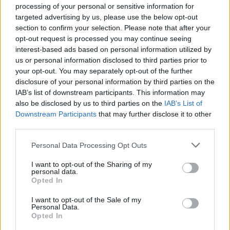
processing of your personal or sensitive information for
targeted advertising by us, please use the below opt-out
section to confirm your selection. Please note that after your
opt-out request is processed you may continue seeing
interest-based ads based on personal information utilized by
us or personal information disclosed to third parties prior to
your opt-out. You may separately opt-out of the further
disclosure of your personal information by third parties on the
Ανησυχία από το ξέσπασμα
Σοκαριστική υπόθεση 
IAB’s list of downstream participants. This information may
του ιού του Δυτικού Νείλου
Κρήτη: Τουρίστας ρωτ
also be disclosed by us to third parties on the
IAB’s List of
με κρούσματα στην Αττική
πόσο να πληρώσει για
Downstream Participants
that may further disclose it to other
- «Καμπανάκι» από τον
ασελγήσει σε 10χρο
third parties.
Ιατρικό Σύλλογο Αθηνών
κορίτσι - Το παιδί καθ
για την προστασία της
αμέριμνο σε αυλή
Please note that this website/app uses one or more Google
δημόσιας υγείας
επιχείρησης
Personal Data Processing Opt Outs
services and may gather and store information including but
not limited to your visit or usage behaviour. You may click to
I want to opt-out of the Sharing of my
personal data.
grant or deny consent to Google and its third-party tags to
Σχόλια
Opted In
use your data for below specified purposes in below Google
consent section.
I want to opt-out of the Sale of my
Personal Data.
Opted In