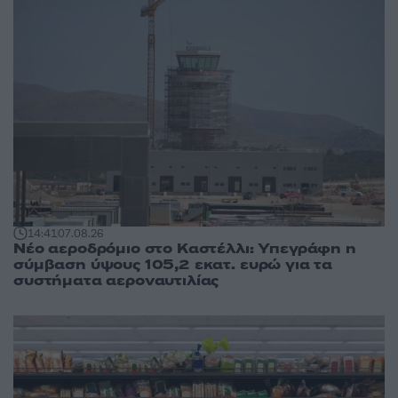
14:41
07.08.26
Νέο αεροδρόμιο στο Καστέλλι: Υπεγράφη η
σύμβαση ύψους 105,2 εκατ. ευρώ για τα
συστήματα αεροναυτιλίας