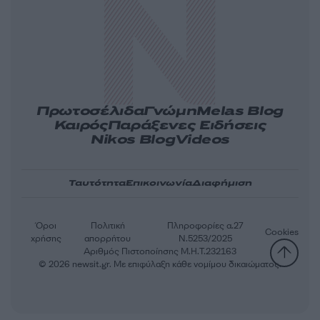
Πρωτοσέλιδα
Γνώμη
Melas Blog
Καιρός
Παράξενες Ειδήσεις
Nikos Blog
Videos
Ταυτότητα
Επικοινωνία
Διαφήμιση
Όροι
Πολιτική
Πληροφορίες α.27
Cookies
χρήσης
απορρήτου
Ν.5253/2025
Αριθμός Πιστοποίησης Μ.Η.Τ.232163
© 2026 newsit.gr. Με επιφύλαξη κάθε νομίμου δικαιώματος.