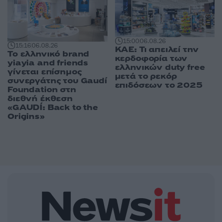
15:00
06.08.26
15:16
06.08.26
ΚΑΕ: Τι απειλεί την
Το ελληνικό brand
κερδοφορία των
yiayia and friends
ελληνικών duty free
γίνεται επίσημος
μετά το ρεκόρ
συνεργάτης του Gaudí
επιδόσεων το 2025
Foundation στη
διεθνή έκθεση
«GAUDÍ: Back to the
Origins»