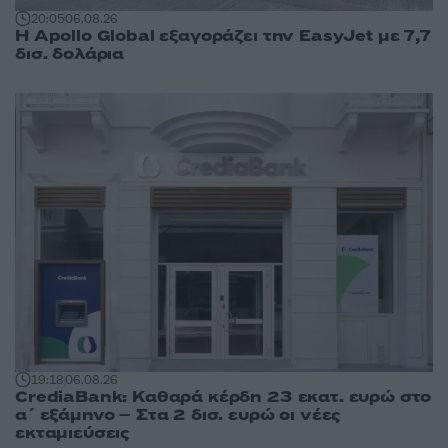
20:05
06.08.26
Η Apollo Global εξαγοράζει την EasyJet με 7,7
δισ. δολάρια
19:18
06.08.26
CrediaBank: Καθαρά κέρδη 23 εκατ. ευρώ στο
α΄ εξάμηνο – Στα 2 δισ. ευρώ οι νέες
εκταμιεύσεις