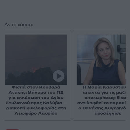
Αν τα χάσατε
Φωτιά στον Κουβαρά
Η Μαρία Καρυστιαν
Αττικής: Μήνυμα του 112
απαντά για τις μαζικ
για εκκένωση του Αγίου
αποχωρήσεις: Είχαμ
Στυλιανού προς Καλύβια –
αντιληφθεί το παρακίν
Διακοπή κυκλοφορίας στη
ο Θανάσης Αυγερινός 
Λεωφόρο Λαυρίου
προσέγγισε