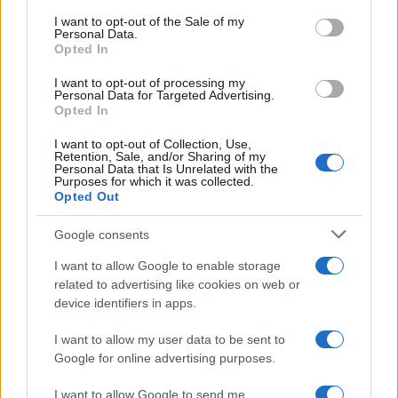
τους για να κάνουν μπάνιο
consent section.
I want to opt-out of the Sale of my
3
Μπρίτνεϊ Σπίαρς: Έκανε αποτυχημένο
Personal Data.
μπότοξ και ανέβασε στο Instagram την
Opted In
εμπειρία της
I want to opt-out of processing my
4
Ο δημοσιογράφος Βασίλης Τσεκούρας
Personal Data for Targeted Advertising.
ανακοίνωσε ότι παντρεύεται τη σύντροφό
Opted In
του, Γωγώ Μπαλή
I want to opt-out of Collection, Use,
5
Γιάννης Παπαμιχαήλ: «Η απαγόρευση
Retention, Sale, and/or Sharing of my
αφορά στη χρήση της εικόνας και της
Personal Data that Is Unrelated with the
φωνής της Αλίκης Βουγιουκλάκη μέσω AI»
Purposes for which it was collected.
Opted Out
Google consents
Πιο σχολιασμένα
I want to allow Google to enable storage
Στην Κρήτη ο Κυριάκος Μητσοτάκης,
119
related to advertising like cookies on web or
συνεχίζει τις ολιγοήμερες διακοπές του –
device identifiers in apps.
Πού βρέθηκε το Σάββατο
Το οικονομικό πρόγραμμα της ΕΛΑΣ που
91
I want to allow my user data to be sent to
θα παρουσιάσει ο Αλέξης Τσίπρας στη
Google for online advertising purposes.
Θεσσαλονίκη: Σχέδιο τετραετίας
I want to allow Google to send me
Ο Φειδίας Παναγιώτου πήγε με σορτσάκι