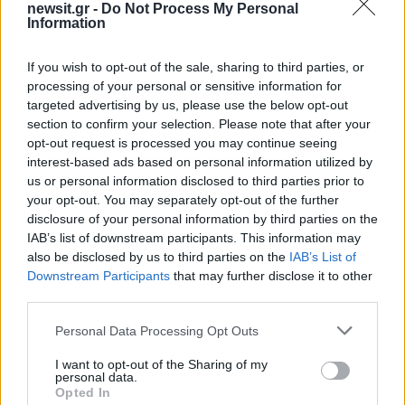
newsit.gr -
Do Not Process My Personal
ΔΕΗ
ΜΕΤΟΧΗ
Information
Share:
If you wish to opt-out of the sale, sharing to third parties, or
processing of your personal or sensitive information for
Ακολουθήστε το Νewsit.gr στο
Google News
και
targeted advertising by us, please use the below opt-out
ενημερωθείτε πρώτοι για όλη την ειδησεογραφία και τα
section to confirm your selection. Please note that after your
τελευταία νέα
της ημέρας
opt-out request is processed you may continue seeing
interest-based ads based on personal information utilized by
us or personal information disclosed to third parties prior to
your opt-out. You may separately opt-out of the further
disclosure of your personal information by third parties on the
IAB’s list of downstream participants. This information may
Πιο δημοφιλή
also be disclosed by us to third parties on the
IAB’s List of
Downstream Participants
that may further disclose it to other
1
Πάρος: «Αν ήταν κάποιος πάνω από την
third parties.
πισίνα, δε θα είχα θρηνήσει το παιδί μου» –
Η σπαρακτική περιγραφή του πατέρα και
Please note that this website/app uses one or more Google
τα κενά στους ισχυρισμούς του ιδιοκτήτη
Personal Data Processing Opt Outs
του beach bar
services and may gather and store information including but
not limited to your visit or usage behaviour. You may click to
I want to opt-out of the Sharing of my
2
Μετέτρεψαν το Σαρακήνικο της Μήλου σε
personal data.
grant or deny consent to Google and its third-party tags to
ελικοδρόμιο – «Πάρκαραν» το ελικόπτερο
Opted In
use your data for below specified purposes in below Google