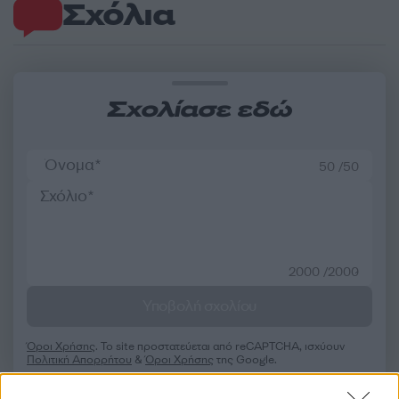
Σχόλια
Σχολίασε εδώ
50 /50
2000 /2000
Υποβολή σχολίου
Όροι Χρήσης
. Το site προστατεύεται από reCAPTCHA, ισχύουν
Πολιτική Απορρήτου
&
Όροι Χρήσης
της Google.
Επιχειρήσεις