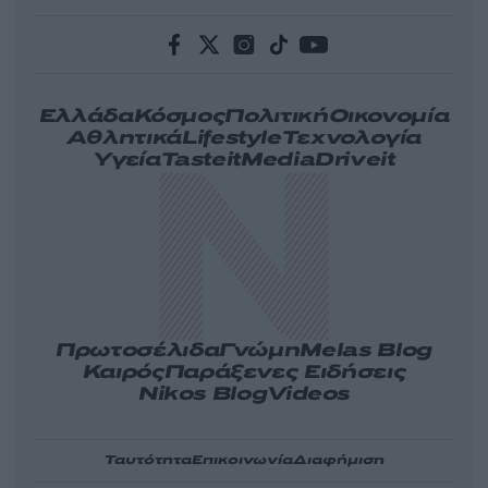
Ελλάδα
Κόσμος
Πολιτική
Οικονομία
Αθλητικά
Lifestyle
Τεχνολογία
Υγεία
Tasteit
Media
Driveit
Πρωτοσέλιδα
Γνώμη
Melas Blog
Καιρός
Παράξενες Ειδήσεις
Nikos Blog
Videos
Ταυτότητα
Επικοινωνία
Διαφήμιση