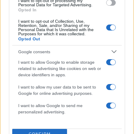
I want to opt-out of processing my
εμπειρία της
Personal Data for Targeted Advertising.
Opted In
4
Ο δημοσιογράφος Βασίλης Τσεκούρας
ανακοίνωσε ότι παντρεύεται τη σύντροφό
I want to opt-out of Collection, Use,
του, Γωγώ Μπαλή
Retention, Sale, and/or Sharing of my
Personal Data that Is Unrelated with the
5
Γιάννης Παπαμιχαήλ: «Η απαγόρευση
Purposes for which it was collected.
αφορά στη χρήση της εικόνας και της
Opted Out
φωνής της Αλίκης Βουγιουκλάκη μέσω AI»
Google consents
I want to allow Google to enable storage
Πιο σχολιασμένα
related to advertising like cookies on web or
device identifiers in apps.
Στην Κρήτη ο Κυριάκος Μητσοτάκης,
119
συνεχίζει τις ολιγοήμερες διακοπές του –
I want to allow my user data to be sent to
Πού βρέθηκε το Σάββατο
Google for online advertising purposes.
Το οικονομικό πρόγραμμα της ΕΛΑΣ που
92
θα παρουσιάσει ο Αλέξης Τσίπρας στη
I want to allow Google to send me
Θεσσαλονίκη: Σχέδιο τετραετίας
personalized advertising.
Ο Φειδίας Παναγιώτου πήγε με σορτσάκι
83
σε εκδήλωση μνήμης για τους
δολοφονημένους Κύπριους ήρωες Ισαάκ
– Σολωμού