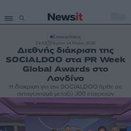
Μετάβαση
σε
o
29
περιεχόμενο
Επιχειρήσεις
13:32
Πέμπτη 14 Μαΐου 2026
Διεθνής διάκριση της
SOCIALDOO στα PR Week
Global Awards στο
Λονδίνο
Η διάκριση για την SOCIALDOO ήρθε σε
ανταγωνισμό μεταξύ 300 εταιρειών