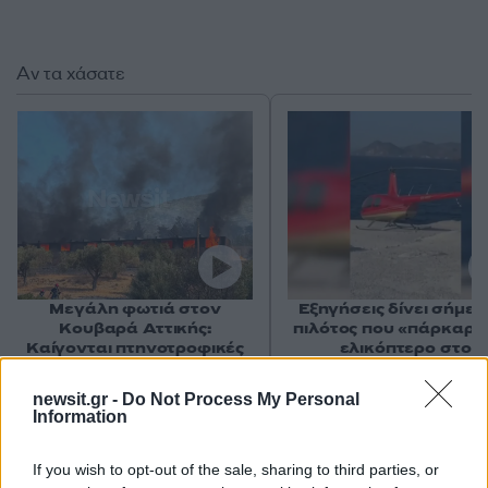
Αν τα χάσατε
Μεγάλη φωτιά στον
Εξηγήσεις δίνει σήμερ
Κουβαρά Αττικής:
πιλότος που «πάρκαρε
Καίγονται πτηνοτροφικές
ελικόπτερο στο
μονάδες - Εκκενώθηκε ο
Σαρακήνικο - «Δεν
Άγιος Στυλιανός, διακοπή
κινδύνευσε κανείς»
newsit.gr -
Do Not Process My Personal
κυκλοφορίας στη Λαυρίου
υποστηρίζει
Information
Επιχειρήσεις
If you wish to opt-out of the sale, sharing to third parties, or