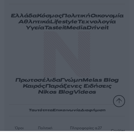
Ελλάδα
Κόσμος
Πολιτική
Οικονομία
Αθλητικά
Lifestyle
Τεχνολογία
Υγεία
Tasteit
Media
Driveit
Πρωτοσέλιδα
Γνώμη
Melas Blog
Καιρός
Παράξενες Ειδήσεις
Nikos Blog
Videos
Ταυτότητα
Επικοινωνία
Διαφήμιση
Όροι
Πολιτική
Πληροφορίες α.27
Cookies
χρήσης
απορρήτου
Ν.5253/2025