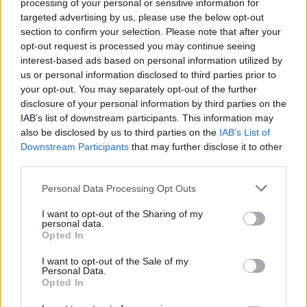
Share:
processing of your personal or sensitive information for
targeted advertising by us, please use the below opt-out
section to confirm your selection. Please note that after your
Ακολουθήστε το Νewsit.gr στο
Google News
και
opt-out request is processed you may continue seeing
ενημερωθείτε πρώτοι για όλη την ειδησεογραφία και τα
τελευταία νέα
της ημέρας
interest-based ads based on personal information utilized by
us or personal information disclosed to third parties prior to
your opt-out. You may separately opt-out of the further
disclosure of your personal information by third parties on the
IAB’s list of downstream participants. This information may
also be disclosed by us to third parties on the
IAB’s List of
Πιο δημοφιλή
Downstream Participants
that may further disclose it to other
third parties.
1
Πάρος: «Αν ήταν κάποιος πάνω από την
Please note that this website/app uses one or more Google
πισίνα, δε θα είχα θρηνήσει το παιδί μου» –
Personal Data Processing Opt Outs
services and may gather and store information including but
Η σπαρακτική περιγραφή του πατέρα και
τα κενά στους ισχυρισμούς του ιδιοκτήτη
not limited to your visit or usage behaviour. You may click to
I want to opt-out of the Sharing of my
του beach bar
personal data.
grant or deny consent to Google and its third-party tags to
Opted In
use your data for below specified purposes in below Google
2
Μετέτρεψαν το Σαρακήνικο της Μήλου σε
consent section.
ελικοδρόμιο – «Πάρκαραν» το ελικόπτερο
I want to opt-out of the Sale of my
τους για να κάνουν μπάνιο
Personal Data.
Opted In
3
Μπρίτνεϊ Σπίαρς: Έκανε αποτυχημένο
μπότοξ και ανέβασε στο Instagram την