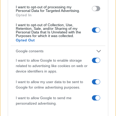
I want to opt-out of processing my
Personal Data for Targeted Advertising.
Opted In
I want to opt-out of Collection, Use,
Πιο δημοφιλή
Retention, Sale, and/or Sharing of my
Personal Data that Is Unrelated with the
Purposes for which it was collected.
1
Σοκαριστική υπόθεση στην Κρήτη:
Opted Out
Τουρίστας ρωτούσε πόσο να πληρώσει για
να ασελγήσει σε 10χρονο κορίτσι - Το παιδί
καθόταν αμέριμνο σε αυλή επιχείρησης
Google consents
2
Ryanair: «Ένα κομμάτι του προσώπου του
I want to allow Google to enable storage
ήταν σαν πλαστελίνη», συγκλονίζει η
related to advertising like cookies on web or
επιβάτιδα που έσωσε τον Σέρβο όταν
device identifiers in apps.
έσπασε το παράθυρο του αεροπλάνου
3
Ανησυχία από το ξέσπασμα του ιού του
I want to allow my user data to be sent to
Δυτικού Νείλου με κρούσματα στην Αττική
Google for online advertising purposes.
- «Καμπανάκι» από τον Ιατρικό Σύλλογο
Αθηνών για την προστασία της δημόσιας
I want to allow Google to send me
υγείας
personalized advertising.
4
Φωτιά σε κατάστημα στον Άλιμο –
Εκκενώθηκε πολυκατοικία