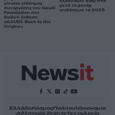
ελληνικών duty free
γίνεται επίσημος
μετά το ρεκόρ
συνεργάτης του Gaudí
επιδόσεων το 2025
Foundation στη
διεθνή έκθεση
«GAUDÍ: Back to the
Origins»
Ελλάδα
Κόσμος
Πολιτική
Οικονομία
Αθλητικά
Lifestyle
Τεχνολογία