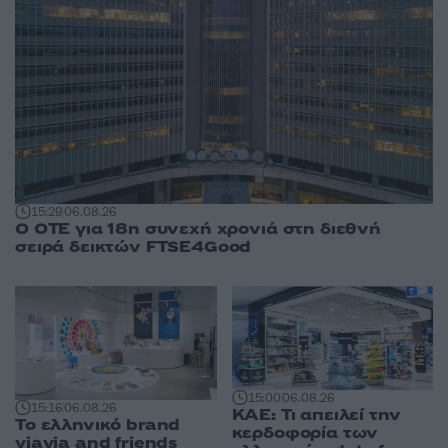
15:29
06.08.26
Ο ΟΤΕ για 18η συνεχή χρονιά στη διεθνή
σειρά δεικτών FTSE4Good
15:00
06.08.26
15:16
06.08.26
ΚΑΕ: Τι απειλεί την
Το ελληνικό brand
κερδοφορία των
yiayia and friends