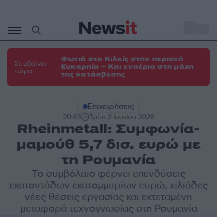
Μετάβαση
σε
o
35
περιεχόμενο
Φωτιά στο Κιλκίς στην περιοχή
Συμβαίνει
Ευκαρπία – Και εναέρια στη μάχη
τώρα:
της κατάσβεσης
Επιχειρήσεις
20:43
Τρίτη 2 Ιουνίου 2026
Rheinmetall: Συμφωνία-
μαμούθ 5,7 δισ. ευρώ με
τη Ρουμανία
Το συμβόλαιο φέρνει επενδύσεις
εκατοντάδων εκατομμυρίων ευρώ, χιλιάδες
νέες θέσεις εργασίας και εκτεταμένη
μεταφορά τεχνογνωσίας στη Ρουμανία