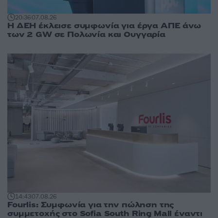
20:36
07.08.26
Η ΔΕΗ έκλεισε συμφωνία για έργα ΑΠΕ άνω
των 2 GW σε Πολωνία και Ουγγαρία
14:43
07.08.26
Fourlis: Συμφωνία για την πώληση της
συμμετοχής στο Sofia South Ring Mall έναντι