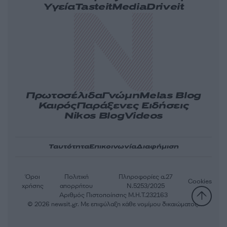
Υγεία
Tasteit
Media
Driveit
Πρωτοσέλιδα
Γνώμη
Melas Blog
Καιρός
Παράξενες Ειδήσεις
Nikos Blog
Videos
Ταυτότητα
Επικοινωνία
Διαφήμιση
Όροι
Πολιτική
Πληροφορίες α.27
Cookies
χρήσης
απορρήτου
Ν.5253/2025
Αριθμός Πιστοποίησης Μ.Η.Τ.232163
© 2026 newsit.gr. Με επιφύλαξη κάθε νομίμου δικαιώματος.