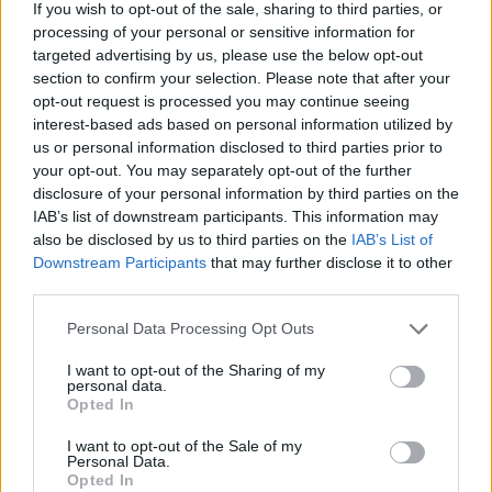
If you wish to opt-out of the sale, sharing to third parties, or
50 /50
processing of your personal or sensitive information for
targeted advertising by us, please use the below opt-out
section to confirm your selection. Please note that after your
opt-out request is processed you may continue seeing
interest-based ads based on personal information utilized by
us or personal information disclosed to third parties prior to
2000 /2000
your opt-out. You may separately opt-out of the further
Υποβολή σχολίου
disclosure of your personal information by third parties on the
IAB’s list of downstream participants. This information may
also be disclosed by us to third parties on the
IAB’s List of
Όροι Χρήσης
. Το site προστατεύεται από reCAPTCHA, ισχύουν
Πολιτική Απορρήτου
&
Όροι Χρήσης
της Google.
Downstream Participants
that may further disclose it to other
third parties.
Επιχειρήσεις
ΑΜΥΝΑ
ΓΕΡΜΑΝΙΑ
ΡΟΥΜΑΝΙΑ
Please note that this website/app uses one or more Google
Personal Data Processing Opt Outs
services and may gather and store information including but
Share:
not limited to your visit or usage behaviour. You may click to
I want to opt-out of the Sharing of my
personal data.
grant or deny consent to Google and its third-party tags to
Opted In
use your data for below specified purposes in below Google
Ακολουθήστε το Νewsit.gr στο
Google News
και
consent section.
ενημερωθείτε πρώτοι για όλη την ειδησεογραφία και τα
I want to opt-out of the Sale of my
Personal Data.
τελευταία νέα
της ημέρας
Opted In