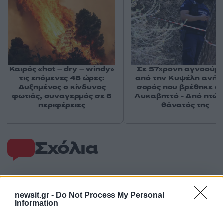
Καιρός «hot – dry – windy»
Σε 57χρονη αγνοούμ
τις επόμενες 48 ώρες:
από την Κυψέλη ανήκε
Αυξημένος ο κίνδυνος
σορός που βρέθηκε σ
φωτιάς, συναγερμός σε 6
Λυκαβηττό - Από πτώσ
περιφέρειες
θάνατός της
Σχόλια
newsit.gr -
Do Not Process My Personal
Σχολίασε εδώ
Information