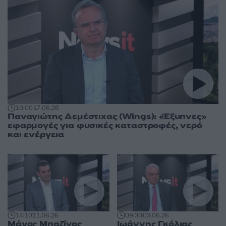
10:00
17.06.26
Παναγιώτης Δεμέστιχας (Wings): «Έξυπνες»
εφαρμογές για φυσικές καταστροφές, νερό
και ενέργεια
14:10
11.06.26
09:30
03.06.26
Μάνος Μπαζίγος
Ιωάννης Γκόλιας