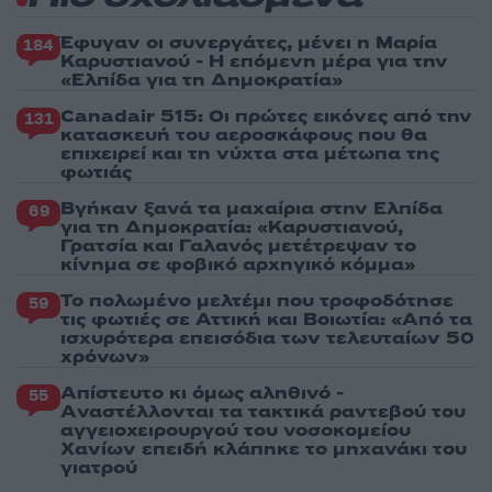
Έφυγαν οι συνεργάτες, μένει η Μαρία
184
Καρυστιανού - Η επόμενη μέρα για την
«Ελπίδα για τη Δημοκρατία»
Canadair 515: Οι πρώτες εικόνες από την
131
κατασκευή του αεροσκάφους που θα
επιχειρεί και τη νύχτα στα μέτωπα της
φωτιάς
Βγήκαν ξανά τα μαχαίρια στην Ελπίδα
69
για τη Δημοκρατία: «Καρυστιανού,
Γρατσία και Γαλανός μετέτρεψαν το
κίνημα σε φοβικό αρχηγικό κόμμα»
Το πολωμένο μελτέμι που τροφοδότησε
59
τις φωτιές σε Αττική και Βοιωτία: «Από τα
ισχυρότερα επεισόδια των τελευταίων 50
χρόνων»
Απίστευτο κι όμως αληθινό -
55
Aναστέλλονται τα τακτικά ραντεβού του
αγγειοχειρουργού του νοσοκομείου
Χανίων επειδή κλάπηκε το μηχανάκι του
γιατρού