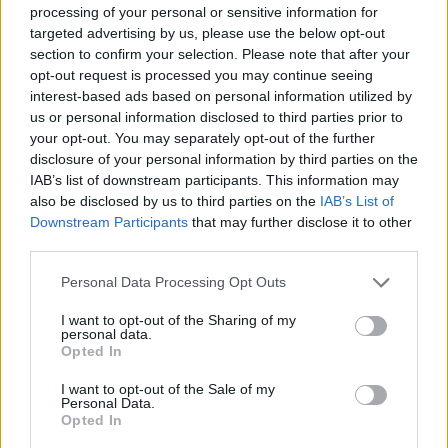
processing of your personal or sensitive information for
Ανησυχία από το ξέσπασμα
Σοκαριστική υπόθεση 
targeted advertising by us, please use the below opt-out
του ιού του Δυτικού Νείλου
Κρήτη: Τουρίστας ρωτ
με κρούσματα στην Αττική
πόσο να πληρώσει για
section to confirm your selection. Please note that after your
- «Καμπανάκι» από τον
ασελγήσει σε 10χρο
opt-out request is processed you may continue seeing
Ιατρικό Σύλλογο Αθηνών
κορίτσι - Το παιδί καθ
interest-based ads based on personal information utilized by
για την προστασία της
αμέριμνο σε αυλή
us or personal information disclosed to third parties prior to
δημόσιας υγείας
επιχείρησης
your opt-out. You may separately opt-out of the further
disclosure of your personal information by third parties on the
IAB’s list of downstream participants. This information may
Σχόλια
also be disclosed by us to third parties on the
IAB’s List of
Downstream Participants
that may further disclose it to other
third parties.
Please note that this website/app uses one or more Google
Personal Data Processing Opt Outs
services and may gather and store information including but
Σχολίασε εδώ
not limited to your visit or usage behaviour. You may click to
I want to opt-out of the Sharing of my
personal data.
grant or deny consent to Google and its third-party tags to
Opted In
use your data for below specified purposes in below Google
50 /50
consent section.
I want to opt-out of the Sale of my
Personal Data.
Opted In