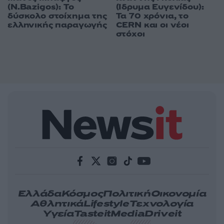
(N.Bazigos): Το
(Ίδρυμα Ευγενίδου):
δύσκολο στοίχημα της
Τα 70 χρόνια, το
ελληνικής παραγωγής
CERN και οι νέοι
στόχοι
Ελλάδα
Κόσμος
Πολιτική
Οικονομία
Αθλητικά
Lifestyle
Τεχνολογία
Υγεία
Tasteit
Media
Driveit