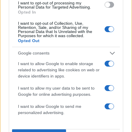
I want to opt-out of processing my
Personal Data for Targeted Advertising.
2000 /2000
Opted In
Υποβολή σχολίου
I want to opt-out of Collection, Use,
Retention, Sale, and/or Sharing of my
Personal Data that Is Unrelated with the
Purposes for which it was collected.
Όροι Χρήσης
. Το site προστατεύεται από reCAPTCHA, ισχύουν
Opted Out
Πολιτική Απορρήτου
&
Όροι Χρήσης
της Google.
Συνεντεύξεις
Google consents
Share:
I want to allow Google to enable storage
related to advertising like cookies on web or
device identifiers in apps.
Ακολουθήστε το Νewsit.gr στο
Google News
και
ενημερωθείτε πρώτοι για όλη την ειδησεογραφία και τα
τελευταία νέα
της ημέρας
I want to allow my user data to be sent to
Google for online advertising purposes.
I want to allow Google to send me
personalized advertising.
Πιο δημοφιλή