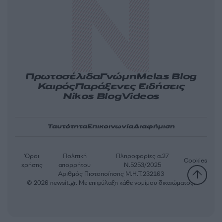
Πρωτοσέλιδα
Γνώμη
Melas Blog
Καιρός
Παράξενες Ειδήσεις
Nikos Blog
Videos
Ταυτότητα
Επικοινωνία
Διαφήμιση
Όροι
Πολιτική
Πληροφορίες α.27
Cookies
χρήσης
απορρήτου
Ν.5253/2025
Αριθμός Πιστοποίησης Μ.Η.Τ.232163
© 2026 newsit.gr. Με επιφύλαξη κάθε νομίμου δικαιώματος.