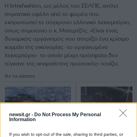
Η Intrafashion, ως μέλος του ΣΕΛΠΕ, αντλεί
σημαντικά οφέλη από το φορέα που
εκπροσωπεί το σύγχρονο ελληνικό λιανεμπόριο,
όπως σημειώνει ο κ. Ματεμτζής. «Είναι ένας
δυναμικός οργανισμός που στηρίζει ένα κρίσιμο
κομμάτι της οικονομίας -το οργανωμένο
λιανεμπόριο- το οποίο μέχρι πρόσφατα δεν
τύγχανε της απαραίτητης προσοχής» τονίζει.
Αν τα χάσατε
newsit.gr -
Do Not Process My Personal
Information
If you wish to opt-out of the sale, sharing to third parties, or