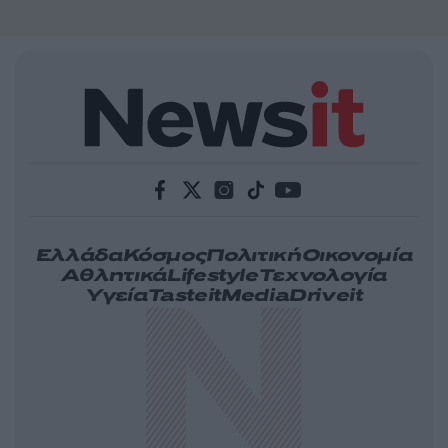
Ελλάδα
Κόσμος
Πολιτική
Οικονομία
Αθλητικά
Lifestyle
Τεχνολογία
Υγεία
Tasteit
Media
Driveit