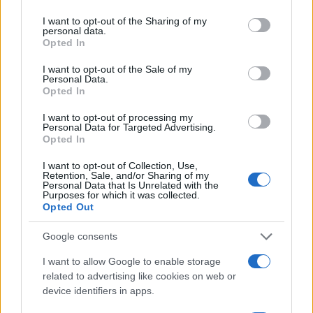
services and may gather and store information including but
50 /50
not limited to your visit or usage behaviour. You may click to
I want to opt-out of the Sharing of my
personal data.
grant or deny consent to Google and its third-party tags to
Opted In
use your data for below specified purposes in below Google
consent section.
I want to opt-out of the Sale of my
Personal Data.
Opted In
2000 /2000
I want to opt-out of processing my
Υποβολή σχολίου
Personal Data for Targeted Advertising.
Opted In
Όροι Χρήσης
. Το site προστατεύεται από reCAPTCHA, ισχύουν
Πολιτική Απορρήτου
&
Όροι Χρήσης
της Google.
I want to opt-out of Collection, Use,
Retention, Sale, and/or Sharing of my
Personal Data that Is Unrelated with the
Χρηστικά
Purposes for which it was collected.
ΠΕΤΡΕΛΑΙΟ
ΤΙΜΕΣ
Opted Out
Share:
Google consents
I want to allow Google to enable storage
Ακολουθήστε το Νewsit.gr στο
Google News
και
related to advertising like cookies on web or
ενημερωθείτε πρώτοι για όλη την ειδησεογραφία και τα
device identifiers in apps.
τελευταία νέα
της ημέρας