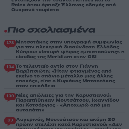
εντοπίζουν την τσάντα Hermès και το
Rolex όπου άρπαξε Έλληνας οδηγός από
Ουκρανό τουρίστα
Πιο σχολιασμένα
Μητσοτάκης στην υπογραφή συμφωνίας
178
για την ηλεκτρική διασύνδεση Ελλάδας –
Κύπρου: «Ισχυρή ψήφος εμπιστοσύνης» η
είσοδος της Meridiam στην GSI
Το τελευταίο αντίο στον Γιάννη
134
Βαρβιτσιώτη: «Ήταν φτιαγμένος από
εκείνο το σπάνιο μέταλλο μιας άλλης
εποχής», είπε ο Κυριάκος Μητσοτάκης
στον επικήδειο
Νέες απώλειες για την Καρυστιανού:
130
Παραιτήθηκαν Μουτσάτσου, Ιωαννίδου
και Κοτσόργιος - «Αποχωρώ από μια
αυταπάτη»
Αυγερινός, Μουτσάτσου και ακόμη 20
63
πρώην στελέχη κατά Καρυστιανού: «Δεν