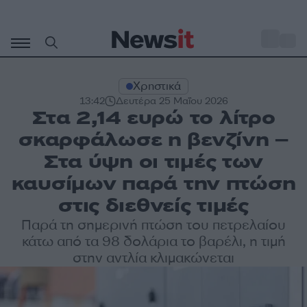
Μετάβαση
σε
o
27
περιεχόμενο
Χρηστικά
13:42
Δευτέρα 25 Μαΐου 2026
Στα 2,14 ευρώ το λίτρο
σκαρφάλωσε η βενζίνη –
Στα ύψη οι τιμές των
καυσίμων παρά την πτώση
στις διεθνείς τιμές
Παρά τη σημερινή πτώση του πετρελαίου
κάτω από τα 98 δολάρια το βαρέλι, η τιμή
στην αντλία κλιμακώνεται