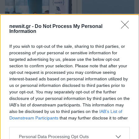
newsit.gr -
Do Not Process My Personal
Information
If you wish to opt-out of the sale, sharing to third parties, or
Από τη θεωρία στην πράξη:
Ψάθα: «Δεν υπήρξε τεχ
Πώς το Novibet Backend
πρόβλημα με τα δύ
processing of your personal or sensitive information for
Academy εκπαιδεύει τη νέα
ελικόπτερα» κατέθεσα
targeted advertising by us, please use the below opt-out
γενιά engineers
Βρετανός χειριστής κα
section to confirm your selection. Please note that after your
Έλληνας διερμηνέα
opt-out request is processed you may continue seeing
interest-based ads based on personal information utilized by
us or personal information disclosed to third parties prior to
Σχόλια
your opt-out. You may separately opt-out of the further
disclosure of your personal information by third parties on the
IAB’s list of downstream participants. This information may
also be disclosed by us to third parties on the
IAB’s List of
Downstream Participants
that may further disclose it to other
Σχολίασε εδώ
third parties.
Please note that this website/app uses one or more Google
Personal Data Processing Opt Outs