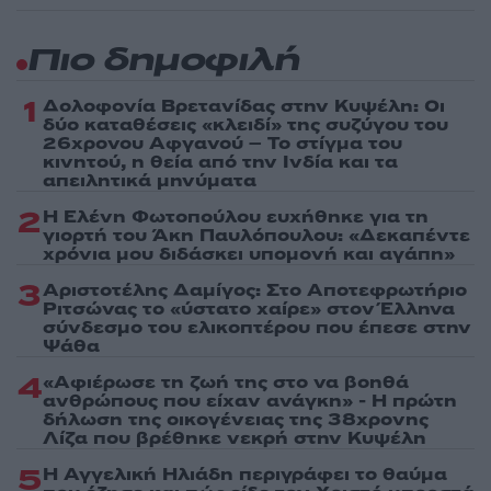
Πιο δημοφιλή
1
Δολοφονία Βρετανίδας στην Κυψέλη: Οι
δύο καταθέσεις «κλειδί» της συζύγου του
26χρονου Αφγανού – Το στίγμα του
κινητού, η θεία από την Ινδία και τα
απειλητικά μηνύματα
2
Η Ελένη Φωτοπούλου ευχήθηκε για τη
γιορτή του Άκη Παυλόπουλου: «Δεκαπέντε
χρόνια μου διδάσκει υπομονή και αγάπη»
3
Αριστοτέλης Δαμίγος: Στο Αποτεφρωτήριο
Ριτσώνας το «ύστατο χαίρε» στον Έλληνα
σύνδεσμο του ελικοπτέρου που έπεσε στην
Ψάθα
4
«Αφιέρωσε τη ζωή της στο να βοηθά
ανθρώπους που είχαν ανάγκη» - Η πρώτη
δήλωση της οικογένειας της 38χρονης
Λίζα που βρέθηκε νεκρή στην Κυψέλη
5
Η Αγγελική Ηλιάδη περιγράφει το θαύμα