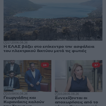
17:20
06.08.26
Η ΕΛΑΣ βάζει στο επίκεντρο την ασφάλεια
του ηλεκτρικού δικτύου μετά τις φωτιές
24
47
15:59
06.08.26
15:28
06.08.26
Γεωργιάδης και
Συνεχίζονται οι
Κυρανάκης καλούν
αποχωρήσεις από το