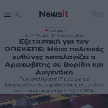
Μετάβαση
σε
o
35
περιεχόμενο
Πολιτική
16:07
Τετάρτη 14 Ιανουαρίου 2026
Εξεταστική για τον
ΟΠΕΚΕΠΕ: Μόνο πολιτικές
ευθύνες καταλογίζει ο
Αραχωβίτης σε Βορίδη και
Αυγενάκη
Πώς αντέδρασαν Πειραιώς και
Κουμουνδούρου στις δηλώσεις του πρώην
υπουργού της κυβέρνησης ΣΥΡΙΖΑ