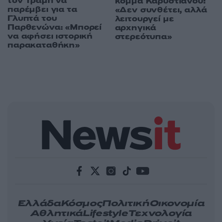
τον Τραμπ να
κόμμα Καρυστιανού:
παρέμβει για τα
«Δεν συνθέτει, αλλά
Γλυπτά του
λειτουργεί με
Παρθενώνα: «Μπορεί
αρχηγικά
να αφήσει ιστορική
στερεότυπα»
παρακαταθήκη»
Ελλάδα
Κόσμος
Πολιτική
Οικονομία
Αθλητικά
Lifestyle
Τεχνολογία