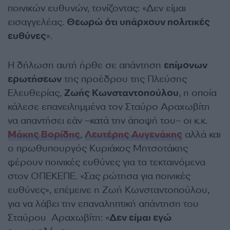
ποινικών ευθυνών, τονίζοντας: «Δεν είμαι
εισαγγελέας.
Θεωρώ ότι υπάρχουν πολιτικές
ευθύνες
».
Η δήλωση αυτή ήρθε σε απάντηση
επίμονων
ερωτήσεων
της προέδρου της Πλεύσης
Ελευθερίας,
Ζωής Κωνσταντοπούλου
, η οποία
κάλεσε επανειλημμένα τον Σταύρο Αραχωβίτη
να απαντήσει εάν –κατά την άποψή του– οι κ.κ.
Μάκης Βορίδης
,
Λευτέρης Αυγενάκης
αλλά και
ο πρωθυπουργός Κυριάκος Μητσοτάκης
φέρουν ποινικές ευθύνες για τα τεκταινόμενα
στον ΟΠΕΚΕΠΕ. «Σας ρώτησα για ποινικές
ευθύνες», επέμεινε η Ζωή Κωνσταντοπούλου,
για να λάβει την επαναληπτική απάντηση του
Σταύρου Αραχωβίτη: «
Δεν είμαι εγώ