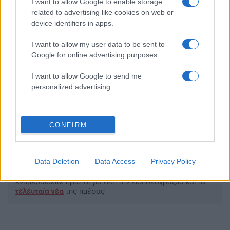
I want to allow Google to enable storage
related to advertising like cookies on web or
2000 /2000
device identifiers in apps.
Υποβολή σχολίου
I want to allow my user data to be sent to
Google for online advertising purposes.
Όροι Χρήσης
. Το site προστατεύεται από reCAPTCHA, ισχύουν
Πολιτική Απορρήτου
&
Όροι Χρήσης
της Google.
I want to allow Google to send me
Πολιτική
personalized advertising.
ΕΞΕΤΑΣΤΙΚΗ ΕΠΙΤΡΟΠΗ
ΛΕΥΤΕΡΗΣ ΑΥΓΕΝΑΚΗΣ
ΜΑΚΗΣ ΒΟΡΙΔΗΣ
CONFIRM
ΟΠΕΚΕΠΕ
Share:
Data Deletion
Data Access
Privacy Policy
Ακολουθήστε το Νewsit.gr στο
Google News
και
ενημερωθείτε πρώτοι για όλη την ειδησεογραφία και τα
τελευταία νέα
της ημέρας