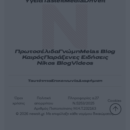
Υγεία
Tasteit
Media
Driveit
Πρωτοσέλιδα
Γνώμη
Melas Blog
Καιρός
Παράξενες Ειδήσεις
Nikos Blog
Videos
Ταυτότητα
Επικοινωνία
Διαφήμιση
Όροι
Πολιτική
Πληροφορίες α.27
Cookies
χρήσης
απορρήτου
Ν.5253/2025
Αριθμός Πιστοποίησης Μ.Η.Τ.232163
© 2026 newsit.gr. Με επιφύλαξη κάθε νομίμου δικαιώματος.