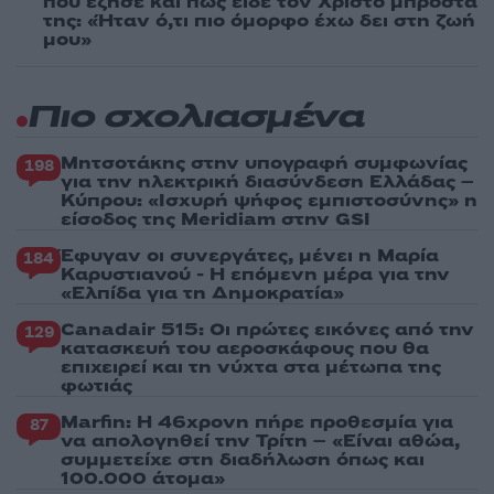
που έζησε και πώς είδε τον Χριστό μπροστά
της: «Ήταν ό,τι πιο όμορφο έχω δει στη ζωή
μου»
Πιο σχολιασμένα
Μητσοτάκης στην υπογραφή συμφωνίας
198
για την ηλεκτρική διασύνδεση Ελλάδας –
Κύπρου: «Ισχυρή ψήφος εμπιστοσύνης» η
είσοδος της Meridiam στην GSI
Έφυγαν οι συνεργάτες, μένει η Μαρία
184
Καρυστιανού - Η επόμενη μέρα για την
«Ελπίδα για τη Δημοκρατία»
Canadair 515: Οι πρώτες εικόνες από την
129
κατασκευή του αεροσκάφους που θα
επιχειρεί και τη νύχτα στα μέτωπα της
φωτιάς
Marfin: Η 46χρονη πήρε προθεσμία για
87
να απολογηθεί την Τρίτη – «Είναι αθώα,
συμμετείχε στη διαδήλωση όπως και
100.000 άτομα»