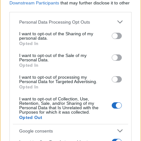
Downstream Participants
that may further disclose it to other
third parties.
Τροχαίο στις Σέρρες:
Μυστράς: 11 μήνες μ
Please note that this website/app uses one or more Google
«Ξαφνικά μου ήρθε το
αναστολή στον 55χρ
Personal Data Processing Opt Outs
αυτοκίνητο, προσπάθησα
που έκρυβε τον νεκ
services and may gather and store information including but
να φύγω αριστερά» λέει ο
πατέρα του σε καταψ
not limited to your visit or usage behaviour. You may click to
I want to opt-out of the Sharing of my
οδηγός του φορτηγού
– «Ήθελα να τον βλέ
personal data.
grant or deny consent to Google and its third-party tags to
Opted In
use your data for below specified purposes in below Google
consent section.
I want to opt-out of the Sale of my
Σχόλια
Personal Data.
Opted In
I want to opt-out of processing my
Personal Data for Targeted Advertising.
Opted In
Σχολίασε εδώ
I want to opt-out of Collection, Use,
Retention, Sale, and/or Sharing of my
Personal Data that Is Unrelated with the
Purposes for which it was collected.
50 /50
Opted Out
Google consents