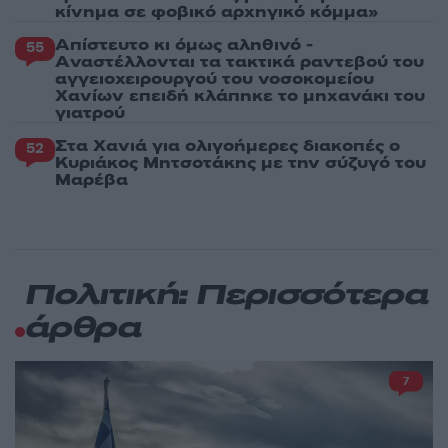
κίνημα σε φοβικό αρχηγικό κόμμα»
Απίστευτο κι όμως αληθινό -
55
Aναστέλλονται τα τακτικά ραντεβού του
αγγειοχειρουργού του νοσοκομείου
Χανίων επειδή κλάπηκε το μηχανάκι του
γιατρού
Στα Χανιά για ολιγοήμερες διακοπές ο
52
Κυριάκος Μητσοτάκης με την σύζυγό του
Μαρέβα
Πολιτική: Περισσότερα
άρθρα
7