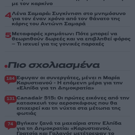
με τον καρκίνο
4
Λένα Σαμαρά: Συγκίνηση στο μνημόσυνο
για τον έναν χρόνο από τον θάνατο της
κόρης του Αντώνη Σαμαρά
5
Μεταφορές χρημάτων: Πότε μπορεί να
θεωρηθούν δωρεές και να επιβληθεί φόρος
– Τι ισχυεί για τις γονικές παροχές
Πιο σχολιασμένα
Έφυγαν οι συνεργάτες, μένει η Μαρία
184
Καρυστιανού - Η επόμενη μέρα για την
«Ελπίδα για τη Δημοκρατία»
Canadair 515: Οι πρώτες εικόνες από την
131
κατασκευή του αεροσκάφους που θα
επιχειρεί και τη νύχτα στα μέτωπα της
φωτιάς
Βγήκαν ξανά τα μαχαίρια στην Ελπίδα
74
για τη Δημοκρατία: «Καρυστιανού,
Γρατσία και Γαλανός μετέτρεψαν το