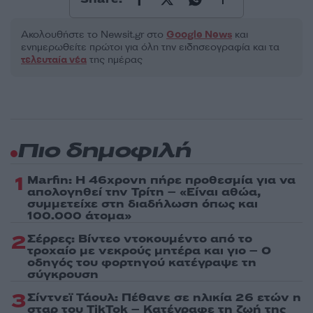
Ακολουθήστε το Νewsit.gr στο
Google News
και
ενημερωθείτε πρώτοι για όλη την ειδησεογραφία και τα
τελευταία νέα
της ημέρας
Πιο δημοφιλή
1
Marfin: Η 46χρονη πήρε προθεσμία για να
απολογηθεί την Τρίτη – «Είναι αθώα,
συμμετείχε στη διαδήλωση όπως και
100.000 άτομα»
2
Σέρρες: Βίντεο ντοκουμέντο από το
τροχαίο με νεκρούς μητέρα και γιο – Ο
οδηγός του φορτηγού κατέγραψε τη
σύγκρουση
3
Σίντνεϊ Τάουλ: Πέθανε σε ηλικία 26 ετών η
σταρ του TikTok – Kατέγραφε τη ζωή της