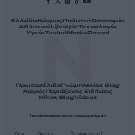
Ελλάδα
Κόσμος
Πολιτική
Οικονομία
Αθλητικά
Lifestyle
Τεχνολογία
Υγεία
Tasteit
Media
Driveit
Πρωτοσέλιδα
Γνώμη
Melas Blog
Καιρός
Παράξενες Ειδήσεις
Nikos Blog
Videos
Ταυτότητα
Επικοινωνία
Διαφήμιση
Όροι
Πολιτική
Πληροφορίες α.27