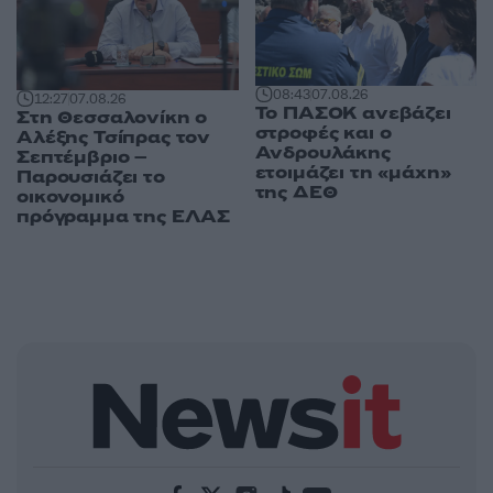
08:43
07.08.26
12:27
07.08.26
Το ΠΑΣΟΚ ανεβάζει
Στη Θεσσαλονίκη ο
στροφές και ο
Αλέξης Τσίπρας τον
Ανδρουλάκης
Σεπτέμβριο –
ετοιμάζει τη «μάχη»
Παρουσιάζει το
της ΔΕΘ
οικονομικό
πρόγραμμα της ΕΛΑΣ