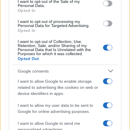
I want to opt-out of the Sale of my
Αν τα χάσατε
Personal Data.
Opted In
I want to opt-out of processing my
Personal Data for Targeted Advertising.
Opted In
I want to opt-out of Collection, Use,
Retention, Sale, and/or Sharing of my
Personal Data that Is Unrelated with the
Purposes for which it was collected.
Opted Out
Τρισάγιο στα Τέμπη για τα
Μαρία Καρυστιανού: 
57 θύματα - Μαθητές και
έταξαν το υπουργεί
Google consents
συγγενείς ένωσαν τις
Δικαιοσύνης, απέρριψα
προσευχές τους για τα 3
πρόταση – Πριν το
I want to allow Google to enable storage
χρόνια από την τραγωδία
καλοκαίρι η ανακοίν
related to advertising like cookies on web or
του νέου κόμματος, 
device identifiers in apps.
ζορίζει η ονομασία
I want to allow my user data to be sent to
Google for online advertising purposes.
Σχόλια
I want to allow Google to send me
personalized advertising.