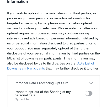
δικλείδες ασφάλειας στα τρένα. Έχουμε απόλυτη
Information
εμπιστοσύνη στην Ελληνική Αστυνομία και τις
If you wish to opt-out of the sale, sharing to third parties, or
αρμόδιες αρχές. Οι δράστες θα βρεθούν και θα
processing of your personal or sensitive information for
λογοδοτήσουν γι’ αυτήν την εγκληματική
targeted advertising by us, please use the below opt-out
απόπειρα», υπογραμμίζει.
section to confirm your selection. Please note that after your
opt-out request is processed you may continue seeing
ΔΙΑΦΗΜΙΣΗ
interest-based ads based on personal information utilized by
us or personal information disclosed to third parties prior to
your opt-out. You may separately opt-out of the further
disclosure of your personal information by third parties on the
IAB’s list of downstream participants. This information may
also be disclosed by us to third parties on the
IAB’s List of
Downstream Participants
that may further disclose it to other
third parties.
Please note that this website/app uses one or more Google
Personal Data Processing Opt Outs
services and may gather and store information including but
not limited to your visit or usage behaviour. You may click to
I want to opt-out of the Sharing of my
personal data.
grant or deny consent to Google and its third-party tags to
Opted In
use your data for below specified purposes in below Google
consent section.