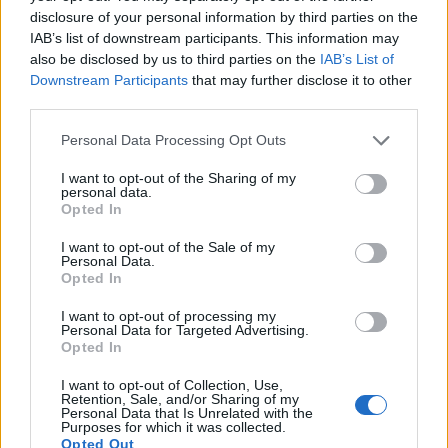
disclosure of your personal information by third parties on the
Σχόλια
IAB’s list of downstream participants. This information may
also be disclosed by us to third parties on the
IAB’s List of
Downstream Participants
that may further disclose it to other
third parties.
Please note that this website/app uses one or more Google
Personal Data Processing Opt Outs
Σχολίασε εδώ
services and may gather and store information including but
not limited to your visit or usage behaviour. You may click to
I want to opt-out of the Sharing of my
personal data.
grant or deny consent to Google and its third-party tags to
Opted In
50 /50
use your data for below specified purposes in below Google
consent section.
I want to opt-out of the Sale of my
Personal Data.
Opted In
I want to opt-out of processing my
Personal Data for Targeted Advertising.
2000 /2000
Opted In
Υποβολή σχολίου
I want to opt-out of Collection, Use,
Retention, Sale, and/or Sharing of my
Personal Data that Is Unrelated with the
Όροι Χρήσης
. Το site προστατεύεται από reCAPTCHA, ισχύουν
Purposes for which it was collected.
Πολιτική Απορρήτου
&
Όροι Χρήσης
της Google.
Opted Out