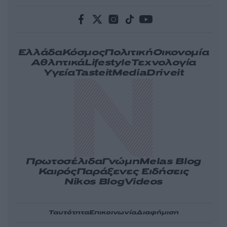
Ελλάδα
Κόσμος
Πολιτική
Οικονομία
Αθλητικά
Lifestyle
Τεχνολογία
Υγεία
Tasteit
Media
Driveit
Πρωτοσέλιδα
Γνώμη
Melas Blog
Καιρός
Παράξενες Ειδήσεις
Nikos Blog
Videos
Ταυτότητα
Επικοινωνία
Διαφήμιση