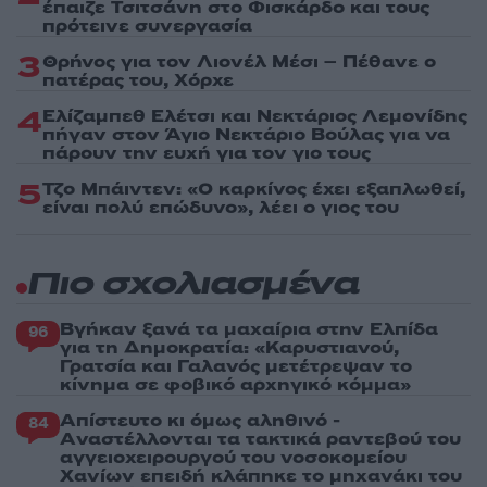
έπαιζε Τσιτσάνη στο Φισκάρδο και τους
πρότεινε συνεργασία
3
Θρήνος για τον Λιονέλ Μέσι – Πέθανε ο
πατέρας του, Χόρχε
4
Ελίζαμπεθ Ελέτσι και Νεκτάριος Λεμονίδης
πήγαν στον Άγιο Νεκτάριο Βούλας για να
πάρουν την ευχή για τον γιο τους
5
Τζο Μπάιντεν: «Ο καρκίνος έχει εξαπλωθεί,
είναι πολύ επώδυνο», λέει ο γιος του
Πιο σχολιασμένα
Βγήκαν ξανά τα μαχαίρια στην Ελπίδα
96
για τη Δημοκρατία: «Καρυστιανού,
Γρατσία και Γαλανός μετέτρεψαν το
κίνημα σε φοβικό αρχηγικό κόμμα»
Απίστευτο κι όμως αληθινό -
84
Aναστέλλονται τα τακτικά ραντεβού του
αγγειοχειρουργού του νοσοκομείου
Χανίων επειδή κλάπηκε το μηχανάκι του