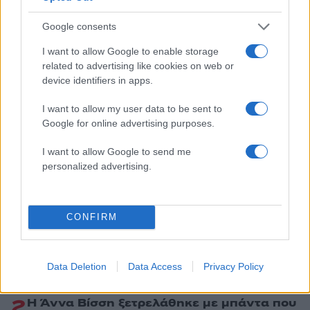
Πολιτική
Google consents
ΘΡΑΚΗ
ΜΟΥΣΟΥΛΜΑΝΙΚΗ ΜΕΙΟΝΟΤΗΤΑ
ΝΙΚΟΣ ΔΕΝΔΙΑΣ
I want to allow Google to enable storage
related to advertising like cookies on web or
Share:
device identifiers in apps.
I want to allow my user data to be sent to
Ακολουθήστε το Νewsit.gr στο
Google News
και
Google for online advertising purposes.
ενημερωθείτε πρώτοι για όλη την ειδησεογραφία και τα
τελευταία νέα
της ημέρας
I want to allow Google to send me
personalized advertising.
CONFIRM
Πιο δημοφιλή
1
Κωνσταντίνος Αργυρός και Αλεξάνδρα
Data Deletion
Data Access
Privacy Policy
Νίκα κάνουν διακοπές με πολυτελές γιοτ
με τα δύο παιδιά τους
2
Η Άννα Βίσση ξετρελάθηκε με μπάντα που