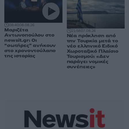
08:40
08.08.26
Μαριζέτα
21:58
07.08.26
Αντωνοπούλου στο
Νέα πρόκληση από
newsit.gr: Οι
την Τουρκία μετά το
“σωτήρες” ανήκουν
νέο ελληνικό Ειδικό
στο χρονοντούλαπο
Χωροταξικό Πλαίσιο
της ιστορίας
Τουρισμού: «Δεν
παράγει νομικές
συνέπειες»