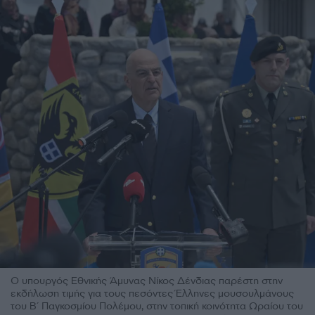
Ο υπουργός Εθνικής Άμυνας Νίκος Δένδιας παρέστη στην
εκδήλωση τιμής για τους πεσόντες Έλληνες μουσουλμάνους
του Β΄ Παγκοσμίου Πολέμου, στην τοπική κοινότητα Ωραίου του