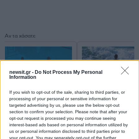
Αν τα χάσατε
newsit.gr -
Do Not Process My Personal
Information
If you wish to opt-out of the sale, sharing to third parties, or
processing of your personal or sensitive information for
Κλειστό μέχρι νεοτέρας το
Εκρηκτικό κοκτέιλ μ
targeted advertising by us, please use the below opt-out
beach bar στην Πάρο όπου
40άρια και 8 μποφόρ -
section to confirm your selection. Please note that after your
πνίγηκε ο 4χρονος –
συναγερμό η χώρα γ
opt-out request is processed you may continue seeing
Απολογείται ο ιδιοκτήτης
φωτιές, ενισχύονται 
interest-based ads based on personal information utilized by
που είχε δηλωθεί ως
άνεμοι τις επόμενες ημ
ναυαγοσώστης
us or personal information disclosed to third parties prior to
your opt-out. You may separately opt-out of the further