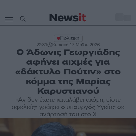
Μετάβαση
σε
o
31
περιεχόμενο
Πολιτική
22:31
Κυριακή 17 Μαΐου 2026
Ο Άδωνις Γεωργιάδης
αφήνει αιχμές για
«δάκτυλο Πούτιν» στο
κόμμα της Μαρίας
Καρυστιανού
«Αν δεν έχετε καταλάβει ακόμη, είστε
αφελείς» γράφει ο υπουργός Υγείας σε
ανάρτησή του στο Χ