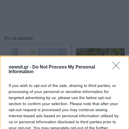
Αν τα χάσατε
newsit.gr -
Do Not Process My Personal
Information
If you wish to opt-out of the sale, sharing to third parties, or
processing of your personal or sensitive information for
targeted advertising by us, please use the below opt-out
Marfin: «Δεν υπάρχει
Μυστράς: Με ψυχολογ
section to confirm your selection. Please note that after your
ταυτοποίηση» λέει ο
προβλήματα ο 55χρο
opt-out request is processed you may continue seeing
δικηγόρος της 46χρονης –
που έκρυψε τον νεκ
Η ξανθιά κοτσίδα και η
πατέρα του σε καταψ
interest-based ads based on personal information utilized by
εξέταση του 2022 για την
– «Δεν είπε ποτέ ότι 
us or personal information disclosed to third parties prior to
ίδια υπόθεση
έκανε για τα χρήματ
your opt-out. You may separately opt-out of the further