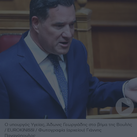
Ο υπουργός Υγείας, Άδωνις Γεωργιάδης στο βήμα της Βουλής
/ EUROKINISSI / Φωτογραφία (αρχείου) Γιάννης
Παναγόπουλος