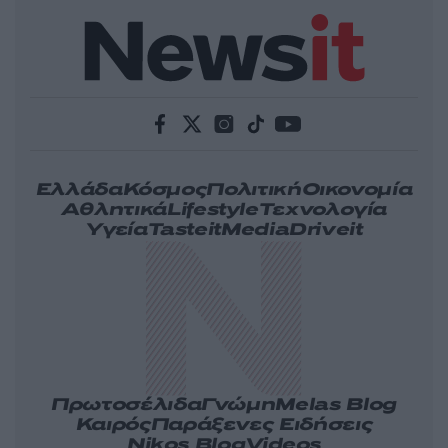
Ελλάδα
Κόσμος
Πολιτική
Οικονομία
Αθλητικά
Lifestyle
Τεχνολογία
Υγεία
Tasteit
Media
Driveit
Πρωτοσέλιδα
Γνώμη
Melas Blog
Καιρός
Παράξενες Ειδήσεις
Nikos Blog
Videos