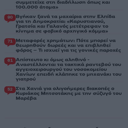
συμμετείχε στη διαδήλωση όπως και
100.000 άτομα»
Βγήκαν ξανά τα μαχαίρια στην Ελπίδα
90
για τη Δημοκρατία: «Καρυστιανού,
Γρατσία και Γαλανός μετέτρεψαν το
κίνημα σε φοβικό αρχηγικό κόμμα»
Μεταφορές χρημάτων: Πότε μπορεί να
71
θεωρηθούν δωρεές και να επιβληθεί
φόρος – Τι ισχυεί για τις γονικές παροχές
Απίστευτο κι όμως αληθινό -
61
Aναστέλλονται τα τακτικά ραντεβού του
αγγειοχειρουργού του νοσοκομείου
Χανίων επειδή κλάπηκε το μηχανάκι του
γιατρού
Στα Χανιά για ολιγοήμερες διακοπές ο
52
Κυριάκος Μητσοτάκης με την σύζυγό του
Μαρέβα