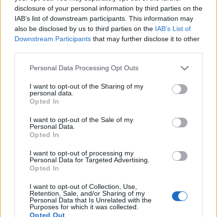
disclosure of your personal information by third parties on the
IAB’s list of downstream participants. This information may
Σχόλια
also be disclosed by us to third parties on the
IAB’s List of
Downstream Participants
that may further disclose it to other
third parties.
Please note that this website/app uses one or more Google
Personal Data Processing Opt Outs
services and may gather and store information including but
Σχολίασε εδώ
not limited to your visit or usage behaviour. You may click to
I want to opt-out of the Sharing of my
personal data.
grant or deny consent to Google and its third-party tags to
Opted In
use your data for below specified purposes in below Google
50 /50
consent section.
I want to opt-out of the Sale of my
Personal Data.
Opted In
I want to opt-out of processing my
Personal Data for Targeted Advertising.
Opted In
2000 /2000
I want to opt-out of Collection, Use,
Υποβολή σχολίου
Retention, Sale, and/or Sharing of my
Personal Data that Is Unrelated with the
Purposes for which it was collected.
Όροι Χρήσης
. Το site προστατεύεται από reCAPTCHA, ισχύουν
Opted Out