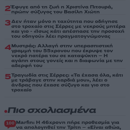
2
Έφυγε από τη ζωή η Χριστίνα Πιτουρά,
πρώην σύζυγος του Βασίλη Χιώτη
3
Δεν ήταν μόνο η ταχύτητα που οδήγησε
στο τροχαίο στις Σέρρες με νεκρούς μητέρα
και γιο - «Ίσως κάτι απέσπασε την προσοχή
του οδηγού» λέει πραγματογνώμονας
4
Μυστράς: Αλλαγή στην υπερασπιστική
γραμμή του 55χρονου που έκρυψε τον
νεκρό πατέρα του σε καταψύκτη – Η
αγάπη στους γονείς και η διαφωνία με την
αδερφή του
5
Τραγωδία στις Σέρρες: «Τα έχασα όλα, κάτι
με τράβαγε στην καρδιά μου», λέει ο
άνδρας που έχασε σύζυγο και γιο στο
τροχαίο
Πιο σχολιασμένα
Marfin: Η 46χρονη πήρε προθεσμία για
100
να απολογηθεί την Τρίτη – «Είναι αθώα,