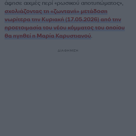
άφησε αιχμές περί «ρωσικού αποτυπώματος»,
σχολιάζοντας τη «ζωντανή» μετάδοση
νωρίτερα την Κυριακή (17.05.2026) από την
προετοιμασία του νέου κόμματος του οποίου
θα ηγηθεί η Μαρία Καρυστιανού
.
ΔΙΑΦΗΜΙΣΗ