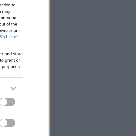
ρίτα
ection to
ou may
 personal
out of the
 downstream
B’s List of
er and store
to grant or
ed purposes