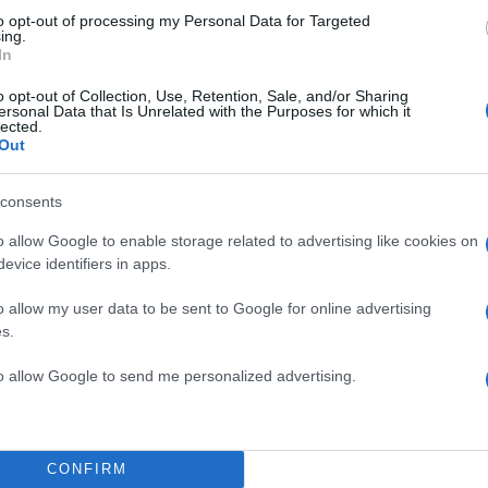
to opt-out of processing my Personal Data for Targeted
ing.
In
o opt-out of Collection, Use, Retention, Sale, and/or Sharing
ersonal Data that Is Unrelated with the Purposes for which it
lected.
Out
consents
o allow Google to enable storage related to advertising like cookies on
evice identifiers in apps.
o allow my user data to be sent to Google for online advertising
ριν από λίγο αναφερθήκατε… ναι, ναι, μπράβο. Είχατ
s.
γμα” είπε – γιατί είναι “πράγμα”. Ο άνθρωπος είναι
ησης, είναι πολιτισμός. Ειδάλλως είναι θηλαστικό κ
to allow Google to send me personalized advertising.
 δύναμη μπροστά.
ς είπε ότι ένας εκλεγμένος υπουργός σε μια εκλεγμέ
CONFIRM