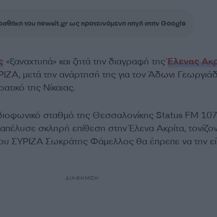
σθήκη του newsit.gr ως προτεινόμενη πηγή στην Google
ς
«ξαναχτυπά» και ζητά την διαγραφή της
Έλενας Ακρ
ΙΖΑ, μετά την ανάρτησή της για τον Άδωνι Γεωργιάδ
ατικό της Νίκαιας.
ιοφωνικό σταθμό της Θεσσαλονίκης Status FM 107
ξαπέλυσε σκληρή επίθεση στην Έλενα Ακρίτα, τονίζο
ου ΣΥΡΙΖΑ Σωκράτης Φάμελλος θα έπρεπε να την εί
ΔΙΑΦΗΜΙΣΗ