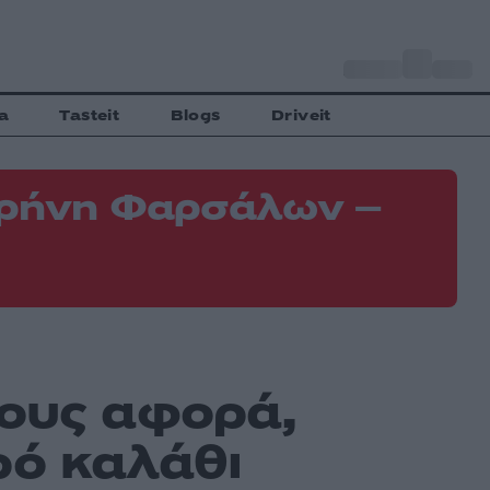
o
Αθήνα
34
C
a
Tasteit
Blogs
Driveit
 Κρήνη Φαρσάλων –
Φ
Ε
ους αφορά,
ρό καλάθι