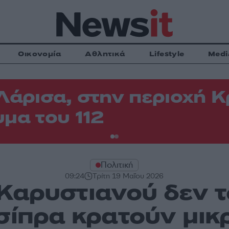
Οικονομία
Αθλητικά
Lifestyle
Medi
Λάρισα, στην περιοχή
μα του 112
Πολιτική
09:24
Τρίτη 19 Μαΐου 2026
Καρυστιανού δεν τ
Τσίπρα κρατούν μικ