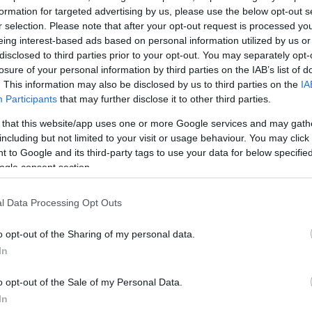
ς 26 Μαΐου, κρατούν μικρό καλάθι, μπροστά στις
formation for targeted advertising by us, please use the below opt-out s
ουν καλλιεργηθεί. Οι παροικούντες την Χαριλάου Τρ
r selection. Please note that after your opt-out request is processed y
ΣΟΚ είναι ο στρατηγικός αντίπαλος της ΝΔ και μαζί τ
eing interest-based ads based on personal information utilized by us or
disclosed to third parties prior to your opt-out. You may separately opt-
να φέρει την πολυπόθητη πολιτική αλλαγή. Θεωρούν
losure of your personal information by third parties on the IAB’s list of
τα, η ΝΔ βολεύεται από την «ολική επαναφορά» του 
. This information may also be disclosed by us to third parties on the
IA
ης δώσει τη δυνατότητα να μεταφέρει την πολιτική
Participants
that may further disclose it to other third parties.
 2015, κραδαίνοντας το ενδεχόμενο να διεκδικήσει 
 that this website/app uses one or more Google services and may gath
ως σκιάχτρο στους πολίτες, όταν θα τους θυμίζουν το
including but not limited to your visit or usage behaviour. You may click 
τές τράπεζες, τους πλειστηριασμούς κατοικιών κ.ο.κ. 
 to Google and its third-party tags to use your data for below specifi
ogle consent section.
δωσε ο πρωθυπουργός όταν στην εναρκτήρια ομιλία τ
ατός του προ ημερών, έβαλε περίπου το δίλημμα στ
l Data Processing Opt Outs
ι ο ίδιος, είτε η χώρα θα γυρίσει 12 χρόνια πίσω,
 το 2015, αφού διατείνεται ότι οι εκλογές θα γίνο
o opt-out of the Sharing of my personal data.
ς, το 2027.
In
o opt-out of the Sale of my Personal Data.
ΑΣΟΚ θα συνεχίζει να απαντά αναδεικνύοντας συνεχ
In
ράμματός του, που αφορούν στα κοινωνικά προβλήμα