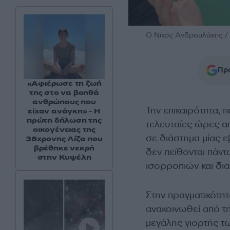
O Νίκος Ανδρουλάκης 
Προ
«Αφιέρωσε τη ζωή
της στο να βοηθά
ανθρώπους που
Την επικαιρότητα, 
είχαν ανάγκη» - Η
πρώτη δήλωση της
τελευταίες ώρες α
οικογένειας της
σε διάστημα μίας
38χρονης Λίζα που
βρέθηκε νεκρή
δεν πείθονται πάν
στην Κυψέλη
ισορροπιών και δι
Στην πραγματικότητ
ανακοινωθεί από τ
μεγάλης γιορτής τ