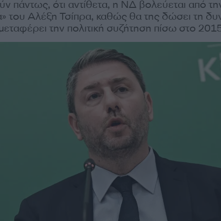
 πάντως, ότι αντίθετα, η ΝΔ βολεύεται από τη
 του Αλέξη Τσίπρα, καθώς θα της δώσει τη δυ
μεταφέρει την πολιτική συζήτηση πίσω στο 201