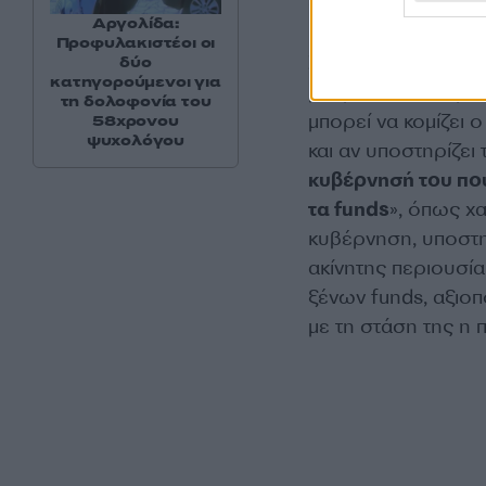
εν είδει τροπολογι
Αργολίδα:
Προφυλακιστέοι οι
Σε αυτό το πλαίσιο
δύο
κατηγορούμενοι για
μπορούν να στηριχ
τη δολοφονία του
μπορεί να κομίζει 
58χρονου
ψυχολόγου
και αν υποστηρίζει
κυβέρνησή του που
τα funds
», όπως χα
κυβέρνηση, υποστη
ακίνητης περιουσί
ξένων funds, αξιοπ
με τη στάση της η