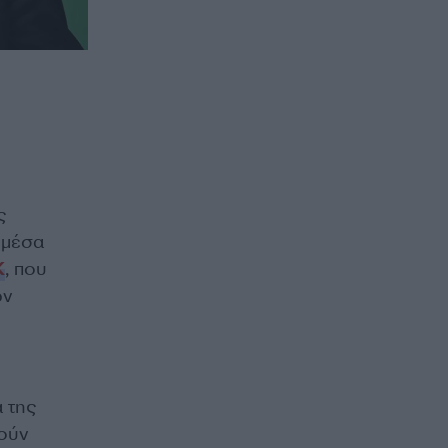
ς
 μέσα
Κ
, που
ων
 της
μούν