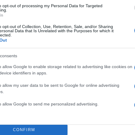
ιτούνται ώστε οι πολίτες να ζουν καλύτερα. Χαρακτηρ
to opt-out of processing my Personal Data for Targeted
ing.
πό την πρόταση για τετραήμερη εργασία, έστω με πιλ
In
που το επιτρέπουν, είναι οι προτάσεις του ΠΑΣΟΚ γ
o opt-out of Collection, Use, Retention, Sale, and/or Sharing
Ιδιωτικού Χρέους, όπως τις περιέγραψε με ανάρτησή
ersonal Data that Is Unrelated with the Purposes for which it
lected.
υλάκης, εστιάζοντας στην ανάγκη να μπει τέλος στη
Out
unds
και να αποκατασταθεί η ισορροπία μεταξύ
πιστωτών. Μεταξύ των οκτώ δεσμεύσεων που ανέλα
consents
, εφόσον γίνει πρωθυπουργός, για το θέμα, είναι η
o allow Google to enable storage related to advertising like cookies on
ιαστικής προστασίας της πρώτης κατοικίας και της
evice identifiers in apps.
κατοχύρωση του δικαιώματος του δανειολήπτη να απο
o allow my user data to be sent to Google for online advertising
 πριν αυτό μεταβιβαστεί σε fund και σε αντίστοιχη, ε
s.
μός της εμπορικής αξίας της εκάστοτε περιουσίας α
ημένο εκτιμητή και όχι από τον ίδιο τον πιστωτή, ένα
to allow Google to send me personalized advertising.
κυρώσεων για καταχρηστικές συμπεριφορές
τι ουσιαστικών κινήτρων επιβράβευσης για συνεπείς
 προτάσεις που εν πολλοίς έχουν επανειλημμένα κατα
CONFIRM