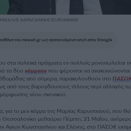
/ ΜΙΧΑΛΗΣ ΚΑΡΑΓΙΑΝΝΗΣ/EUROKINISSI
σθήκη του newsit.gr ως προτεινόμενη πηγή στην Google
που στα πολιτικά πράγματα εν πολλοίς μονοπωλείται τι
πό τα δύο
κόμματα
που φέρονται να ανακοινώνονται
 εβδομάδας από σήμερα, παρακολουθούν στο
ΠΑΣΟ
τως από τους βαρύγδουπους τίτλους περί αλλαγής τ
αμόρφωσης νέου σκηνικού.
α, για το μεν κόμμα της Μαρίας Καρυστιανού, που θα
η Θεσσαλονίκη μεθαύριο Πέμπτη, 21 Μαΐου, ανήμερα
ων Αγίων Κωνσταντίνου και Ελένης, στο ΠΑΣΟΚ εκτι