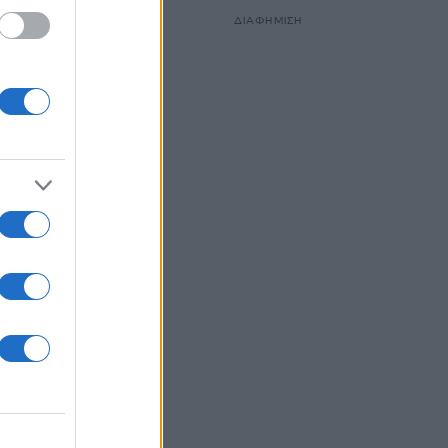
ιστικό
ΔΙΑΦΗΜΙΣΗ
οτική
ια την
 του
ν
βε ο
κτά ο
υνοϊκή
πό
τεθεί