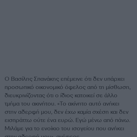
Ο Βασίλης Σπανάκης επέμεινε ότι δεν υπάρχει
προσωπικό οικονομικό όφελος από τη μίσθωση,
διευκρινίζοντας ότι ο ίδιος κατοικεί σε άλλο
τμήμα του ακινήτου. «Το ακίνητο αυτό ανήκει
στην αδερφή μου, δεν έχω καμία σχέση και δεν
εισπράττω ούτε ένα ευρώ. Εγώ μένω από πάνω.
Μιλάμε για το ενοίκιο του ισογείου που ανήκει
στην αδερφή μου», ανέφερε.