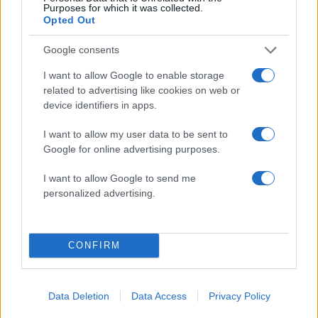
Purposes for which it was collected.
Opted Out
Google consents
I want to allow Google to enable storage
related to advertising like cookies on web or
device identifiers in apps.
Αν τα χάσατε
I want to allow my user data to be sent to
Google for online advertising purposes.
I want to allow Google to send me
personalized advertising.
CONFIRM
Φωτιά στο Μουζάκι Ηλείας
Νέο βίντεο με τον
Data Deletion
Data Access
Privacy Policy
- Μεγάλη κινητοποίηση της
Μοτζτάμπα Χαμενεΐ 
Πυροσβεστικής σε δασική
φουντώνουν οι φήμες 