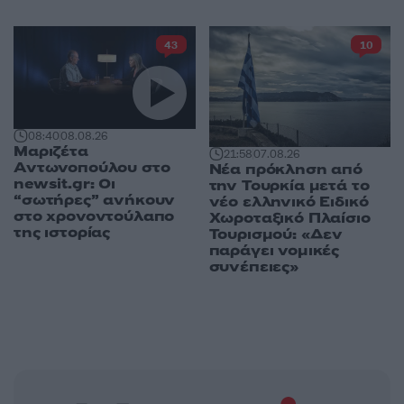
43
10
08:40
08.08.26
Μαριζέτα
21:58
07.08.26
Αντωνοπούλου στο
Νέα πρόκληση από
newsit.gr: Οι
την Τουρκία μετά το
“σωτήρες” ανήκουν
νέο ελληνικό Ειδικό
στο χρονοντούλαπο
Χωροταξικό Πλαίσιο
της ιστορίας
Τουρισμού: «Δεν
παράγει νομικές
συνέπειες»