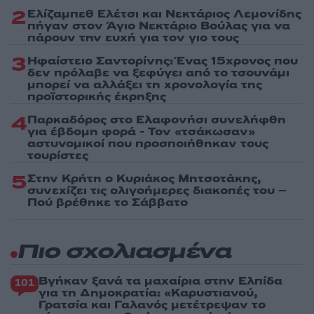
2
Ελίζαμπεθ Ελέτσι και Νεκτάριος Λεμονίδης
πήγαν στον Άγιο Νεκτάριο Βούλας για να
πάρουν την ευχή για τον γιο τους
3
Ηφαίστειο Σαντορίνης: Ένας 15χρονος που
δεν πρόλαβε να ξεφύγει από το τσουνάμι
μπορεί να αλλάξει τη χρονολογία της
προϊστορικής έκρηξης
4
Παρκαδόρος στο Ελαφονήσι συνελήφθη
για έβδομη φορά - Τον «τσάκωσαν»
αστυνομικοί που προσποιήθηκαν τους
τουρίστες
5
Στην Κρήτη ο Κυριάκος Μητσοτάκης,
συνεχίζει τις ολιγοήμερες διακοπές του –
Πού βρέθηκε το Σάββατο
Πιο σχολιασμένα
Βγήκαν ξανά τα μαχαίρια στην Ελπίδα
101
για τη Δημοκρατία: «Καρυστιανού,
Γρατσία και Γαλανός μετέτρεψαν το