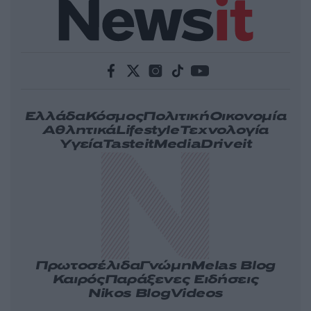
Ελλάδα
Κόσμος
Πολιτική
Οικονομία
Αθλητικά
Lifestyle
Τεχνολογία
Υγεία
Tasteit
Media
Driveit
Πρωτοσέλιδα
Γνώμη
Melas Blog
Καιρός
Παράξενες Ειδήσεις
Nikos Blog
Videos