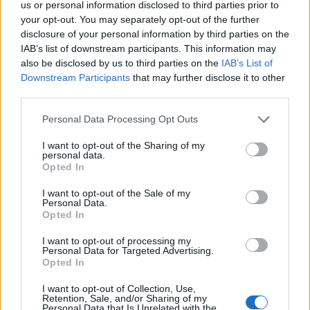
us or personal information disclosed to third parties prior to
your opt-out. You may separately opt-out of the further
disclosure of your personal information by third parties on the
Το κεντρικό ερώτημα που θέτει το ΠΑΣΟΚ είναι
IAB’s list of downstream participants. This information may
αν ένας υπουργός μπορεί, έστω και μέσω νομικά
also be disclosed by us to third parties on the
IAB’s List of
επιτρεπτών κινήσεων, να απομακρύνει από το
Downstream Participants
that may further disclose it to other
προσκήνιο μια ιδιοκτησιακή σχέση με ακίνητο
third parties.
που στεγάζει δημόσια υπηρεσία. «Είναι ηθικό
Please note that this website/app uses one or more Google
Personal Data Processing Opt Outs
υπουργός της κυβέρνησης να “θολώνει” τα νερά
services and may gather and store information including but
not limited to your visit or usage behaviour. You may click to
I want to opt-out of the Sharing of my
με μια νόμιμη κατά τα άλλα πράξη;» αναφέρει η
personal data.
grant or deny consent to Google and its third-party tags to
ανακοίνωση, ζητώντας να αποσαφηνιστεί πότε
Opted In
use your data for below specified purposes in below Google
καταρτίστηκαν οι συμβάσεις και με ποιες
consent section.
I want to opt-out of the Sale of my
Personal Data.
διαδικασίες.
Opted In
ΔΙΑΦΗΜΙΣΗ
I want to opt-out of processing my
Personal Data for Targeted Advertising.
Opted In
I want to opt-out of Collection, Use,
Retention, Sale, and/or Sharing of my
Personal Data that Is Unrelated with the