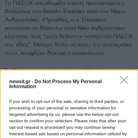
Το ΠΑΣΟΚ υπενθυμίζει επίσης προηγούμενες
δηλώσεις του Βασίλη Σπανάκη κατά του Νίκου
Ανδρουλάκη. «Προχθές, ο κ. Σπανάκης
κουνούσε το δάχτυλο στον Νίκο Ανδρουλάκη
λέγοντας πως “αυτά δείχνουν νοοτροπία ΠΑΣΟΚ
του χθες”. Μήπως θέλει να κάνει την αυτοκριτική
του;», αναφέρει δηκτικά η ανακοίνωση.
Σε δεύτερη ανακοίνωσή της, η Χαριλάου
Τρικούπη ανεβάζει περαιτέρω τους τόνους,
newsit.gr -
Do Not Process My Personal
υποστηρίζοντας ότι, ενώ «τα φώτα σβήνουν στο
Information
συνέδριο της Νέας Δημοκρατίας» και οι
If you wish to opt-out of the sale, sharing to third parties, or
εσωκομματικές ισορροπίες βρίσκονται στο
processing of your personal or sensitive information for
προσκήνιο, η κυβέρνηση οφείλει να απαντήσει
targeted advertising by us, please use the below opt-out
αν θεωρεί ηθικά αποδεκτή τη μίσθωση ακινήτου,
section to confirm your selection. Please note that after your
opt-out request is processed you may continue seeing
το οποίο –κατά το ΠΑΣΟΚ– συνδέεται με
interest-based ads based on personal information utilized by
κυβερνητικό στέλεχος, από δημόσιο φορέα.