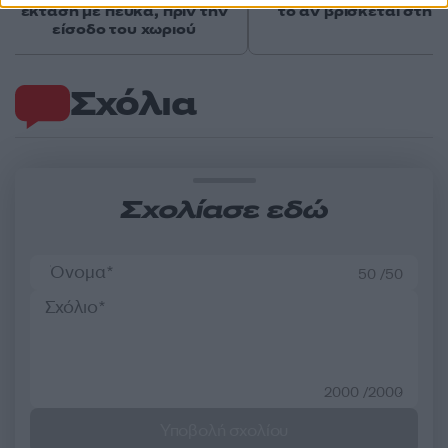
έκταση με πεύκα, πριν την
το αν βρίσκεται στη 
είσοδο του χωριού
Σχόλια
Σχολίασε εδώ
50 /50
2000 /2000
Υποβολή σχολίου