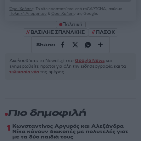
Όροι Χρήσης
. Το site προστατεύεται από reCAPTCHA, ισχύουν
Πολιτική Απορρήτου
&
Όροι Χρήσης
της Google.
Πολιτική
ΒΑΣΙΛΗΣ ΣΠΑΝΑΚΗΣ
ΠΑΣΟΚ
Share:
Ακολουθήστε το Νewsit.gr στο
Google News
και
ενημερωθείτε πρώτοι για όλη την ειδησεογραφία και τα
τελευταία νέα
της ημέρας
Πιο δημοφιλή
1
Κωνσταντίνος Αργυρός και Αλεξάνδρα
Νίκα κάνουν διακοπές με πολυτελές γιοτ
με τα δύο παιδιά τους