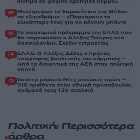
κίνημα σε φοβικό αρχηγικό κόμμα»
Μετέτρεψαν το Σαρακήνικο της Μήλου
89
σε ελικοδρόμιο – «Πάρκαραν» το
ελικόπτερο τους για να κάνουν μπάνιο
Το οικονομικό πρόγραμμα της ΕΛΑΣ που
85
θα παρουσιάσει ο Αλέξης Τσίπρας στη
Θεσσαλονίκη: Σχέδιο τετραετίας
ΕΛΑΣ: Ο Αλέξης Δέδες ο πρώτος
74
υποψήφιος βουλευτής του κόμματος –
Από τα διοικητικά της ΑΕΚ στην πολιτική
σκηνή
Σούπερ μάρκετ: Νέες μειώσεις τιμών –
73
916 προϊόντα στην εθνική πρωτοβουλία,
ανάμεσά τους 130 σχολικά
Πολιτική: Περισσότερα
άρθρα