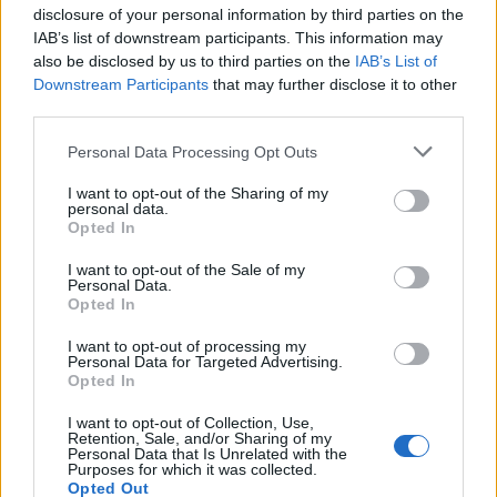
disclosure of your personal information by third parties on the
IAB’s list of downstream participants. This information may
also be disclosed by us to third parties on the
IAB’s List of
Downstream Participants
that may further disclose it to other
third parties.
Πιο δημοφιλή
Please note that this website/app uses one or more Google
Personal Data Processing Opt Outs
services and may gather and store information including but
1
Κυψέλη: Ο περίεργος ηλικιωμένος και το
not limited to your visit or usage behaviour. You may click to
I want to opt-out of the Sharing of my
ταξίδι στην Αράχωβα – Όσα ισχυρίστηκε ο
personal data.
26χρονος για τον θάνατο της Βρετανίδας
grant or deny consent to Google and its third-party tags to
Opted In
use your data for below specified purposes in below Google
2
Μύκονος: Βίντεο με τους αστυνομικούς να
consent section.
I want to opt-out of the Sale of my
εντοπίζουν την τσάντα Hermès και το
Personal Data.
Rolex όπου άρπαξε Έλληνας οδηγός από
Opted In
Ουκρανό τουρίστα
3
Μυστράς: «Φρούριο» το ξενοδοχείο που
I want to opt-out of processing my
Personal Data for Targeted Advertising.
έκρυβε τη σορό του 90χρονου ο γιος του –
Opted In
«Είχαμε να τον δούμε πάνω από 3 χρόνια»
4
Πόρτο Γερμενό: Η στιγμή που η φωτιά
I want to opt-out of Collection, Use,
Retention, Sale, and/or Sharing of my
μπαίνει στο χωριό και καταστρέφει τα
Personal Data that Is Unrelated with the
πάντα στο πέρασμά της
Purposes for which it was collected.
Opted Out