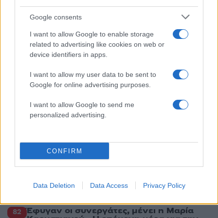
5
Αυγερινός, Μουτσάτσου και ακόμη 20
πρώην στελέχη κατά Καρυστιανού: «Δεν
αποχωρήσαμε για καρέκλες», αιχμές για
Google consents
«συγκεντρωτικό μοντέλο»
I want to allow Google to enable storage
related to advertising like cookies on web or
device identifiers in apps.
Πιο σχολιασμένα
I want to allow my user data to be sent to
Μητσοτάκης στην υπογραφή συμφωνίας
193
Google for online advertising purposes.
για την ηλεκτρική διασύνδεση Ελλάδας –
Κύπρου: «Ισχυρή ψήφος εμπιστοσύνης» η
είσοδος της Meridiam στην GSI
I want to allow Google to send me
personalized advertising.
Το τελευταίο αντίο στον Γιάννη
134
Βαρβιτσιώτη: «Ήταν φτιαγμένος από
εκείνο το σπάνιο μέταλλο μιας άλλης
εποχής», είπε ο Κυριάκος Μητσοτάκης
CONFIRM
στον επικήδειο
Νέες απώλειες για την Καρυστιανού:
130
Παραιτήθηκαν Μουτσάτσου, Ιωαννίδου
και Κοτσόργιος - «Αποχωρώ από μια
Data Deletion
Data Access
Privacy Policy
αυταπάτη»
Έφυγαν οι συνεργάτες, μένει η Μαρία
82