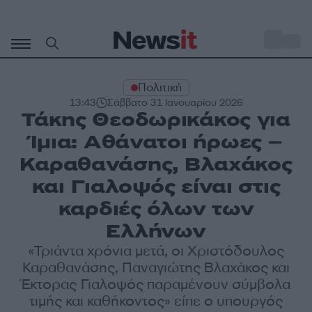
Μετάβαση
σε
o
30
περιεχόμενο
Πολιτική
13:43
Σάββατο 31 Ιανουαρίου 2026
Τάκης Θεοδωρικάκος για
Ίμια: Αθάνατοι ήρωες –
Καραθανάσης, Βλαχάκος
και Γιαλοψός είναι στις
καρδιές όλων των
Ελλήνων
«Τριάντα χρόνια μετά, οι Χριστόδουλος
Καραθανάσης, Παναγιώτης Βλαχάκος και
Έκτορας Γιαλοψός παραμένουν σύμβολα
τιμής και καθήκοντος» είπε ο υπουργός