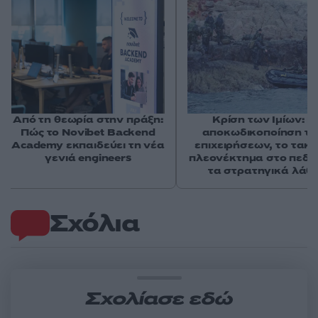
Από τη θεωρία στην πράξη:
Κρίση των Ιμίων: Η
Πώς το Novibet Backend
αποκωδικοποίηση τ
Academy εκπαιδεύει τη νέα
επιχειρήσεων, το τακτ
γενιά engineers
πλεονέκτημα στο πεδίο
τα στρατηγικά λάθ
Σχόλια
Σχολίασε εδώ