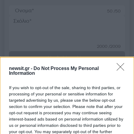
50 /50
2000 /2000
Υποβολή σχολίου
newsit.gr -
Do Not Process My Personal
Όροι Χρήσης
. Το site προστατεύεται από reCAPTCHA, ισχύουν
Information
Πολιτική Απορρήτου
&
Όροι Χρήσης
της Google.
Πολιτική
If you wish to opt-out of the sale, sharing to third parties, or
ΙΜΙΑ
ΤΑΚΗΣ ΘΕΟΔΩΡΙΚΑΚΟΣ
processing of your personal or sensitive information for
targeted advertising by us, please use the below opt-out
Share:
section to confirm your selection. Please note that after your
opt-out request is processed you may continue seeing
interest-based ads based on personal information utilized by
Ακολουθήστε το Νewsit.gr στο
Google News
και
us or personal information disclosed to third parties prior to
ενημερωθείτε πρώτοι για όλη την ειδησεογραφία και τα
τελευταία νέα
της ημέρας
your opt-out. You may separately opt-out of the further