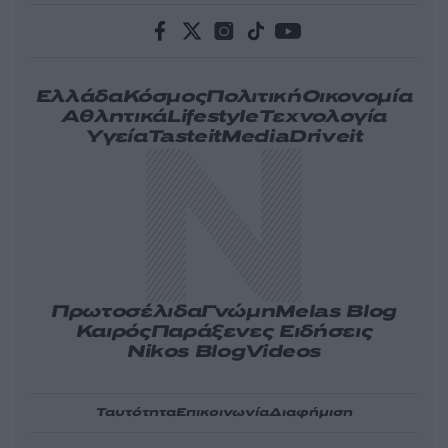
Ελλάδα
Κόσμος
Πολιτική
Οικονομία
Αθλητικά
Lifestyle
Τεχνολογία
Υγεία
Tasteit
Media
Driveit
Πρωτοσέλιδα
Γνώμη
Melas Blog
Καιρός
Παράξενες Ειδήσεις
Nikos Blog
Videos
Ταυτότητα
Επικοινωνία
Διαφήμιση