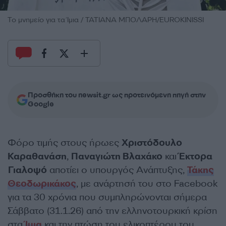
Το μνημείο για τα Ίμια / ΤΑΤΙΑΝΑ ΜΠΟΛΑΡΗ/EUROKINISSI
Προσθήκη του newsit.gr ως προτεινόμενη πηγή στην
Google
Φόρο τιμής στους ήρωες
Χριστόδουλο
Καραθανάση
,
Παναγιώτη Βλαχάκο
και
Έκτορα
Γιαλοψό
αποτίει ο υπουργός Ανάπτυξης,
Τάκης
Θεοδωρικάκος
, με ανάρτησή του στο Facebook
για τα 30 χρόνια που συμπληρώνονται σήμερα
Σάββατο (31.1.26) από την ελληνοτουρκική κρίση
στα
Ίμια
και την πτώση του ελικοπτέρου του