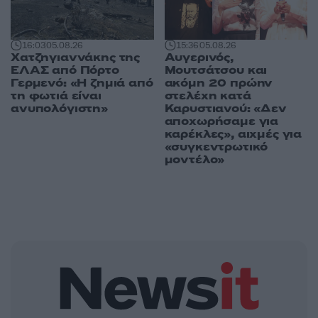
16:03
05.08.26
15:36
05.08.26
Χατζηγιαννάκης της
Αυγερινός,
ΕΛΑΣ από Πόρτο
Μουτσάτσου και
Γερμενό: «Η ζημιά από
ακόμη 20 πρώην
τη φωτιά είναι
στελέχη κατά
ανυπολόγιστη»
Καρυστιανού: «Δεν
αποχωρήσαμε για
καρέκλες», αιχμές για
«συγκεντρωτικό
μοντέλο»