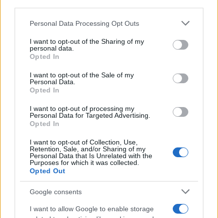
third parties.
Please note that this website/app uses one or more Google
Personal Data Processing Opt Outs
services and may gather and store information including but
not limited to your visit or usage behaviour. You may click to
I want to opt-out of the Sharing of my
personal data.
grant or deny consent to Google and its third-party tags to
Opted In
use your data for below specified purposes in below Google
consent section.
I want to opt-out of the Sale of my
Personal Data.
Opted In
09:39
28.09.20
Η εικόνα που αντίκρυσε ο Τραμπ πηγαίνοντας
I want to opt-out of processing my
για γκολφ – ΗΠΑ όπως Γκίλεαντ;
Personal Data for Targeted Advertising.
Opted In
I want to opt-out of Collection, Use,
Retention, Sale, and/or Sharing of my
Personal Data that Is Unrelated with the
Purposes for which it was collected.
Opted Out
Google consents
I want to allow Google to enable storage