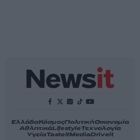
Ελλάδα
Κόσμος
Πολιτική
Οικονομία
Αθλητικά
Lifestyle
Τεχνολογία
Υγεία
Tasteit
Media
Driveit