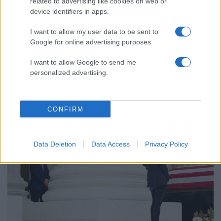
related to advertising like cookies on web or
device identifiers in apps.
I want to allow my user data to be sent to
Google for online advertising purposes.
13:24
27.09.20
Μεσαίωνας! Η γυναίκα που πρότεινε ο Τραμπ
I want to allow Google to send me
για Ανώτατη Δικαστή είναι σαν να έχει βγεί
personalized advertising.
από το Handmaid’s Tale
CONFIRM
Data Deletion
Data Access
Privacy Policy