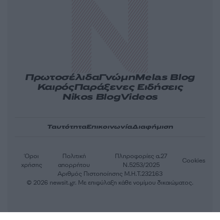
Πρωτοσέλιδα
Γνώμη
Melas Blog
Καιρός
Παράξενες Ειδήσεις
Nikos Blog
Videos
Ταυτότητα
Επικοινωνία
Διαφήμιση
Όροι
Πολιτική
Πληροφορίες α.27
Cookies
χρήσης
απορρήτου
Ν.5253/2025
Αριθμός Πιστοποίησης Μ.Η.Τ.232163
© 2026 newsit.gr. Με επιφύλαξη κάθε νομίμου δικαιώματος.