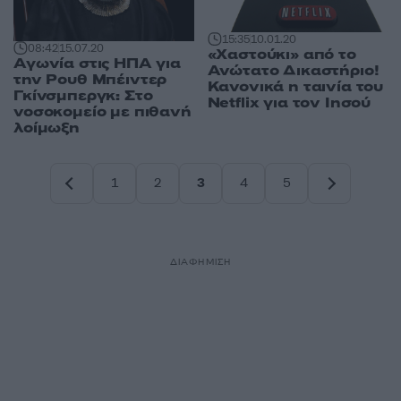
15:35
10.01.20
08:42
15.07.20
«Χαστούκι» από το
Αγωνία στις ΗΠΑ για
Ανώτατο Δικαστήριο!
την Ρουθ Μπέιντερ
Κανονικά η ταινία του
Γκίνσμπεργκ: Στο
Netflix για τον Ιησού
νοσοκομείο με πιθανή
λοίμωξη
1
2
3
4
5
Σελίδα
Σελίδα
Σελίδα
Σελίδα
Σελίδα
ΔΙΑΦΗΜΙΣΗ