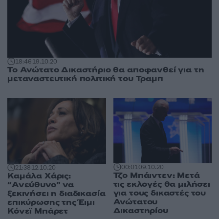
18:46
19.10.20
Το Ανώτατο Δικαστήριο θα αποφανθεί για τη
μεταναστευτική πολιτική του Τραμπ
00:01
09.10.20
21:38
12.10.20
Τζο Μπάιντεν: Μετά
Καμάλα Χάρις:
τις εκλογές θα μιλήσει
“Ανεύθυνο” να
για τους δικαστές του
ξεκινήσει η διαδικασία
Ανώτατου
επικύρωσης της Έιμι
Δικαστηρίου
Κόνεϊ Μπάρετ