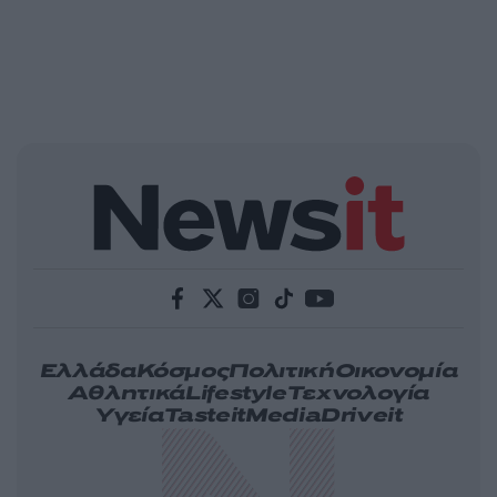
Ελλάδα
Κόσμος
Πολιτική
Οικονομία
Αθλητικά
Lifestyle
Τεχνολογία
Υγεία
Tasteit
Media
Driveit