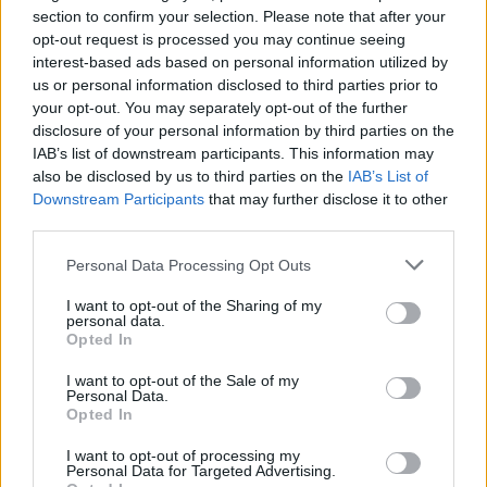
section to confirm your selection. Please note that after your
opt-out request is processed you may continue seeing
interest-based ads based on personal information utilized by
us or personal information disclosed to third parties prior to
your opt-out. You may separately opt-out of the further
13:45
09.03.19
Σάλμα Χάγιεκ: “Είμαι θύμα ρατσισμού γιατί
disclosure of your personal information by third parties on the
παντρεύτηκα δισεκατομμυριούχο”!
IAB’s list of downstream participants. This information may
also be disclosed by us to third parties on the
IAB’s List of
Downstream Participants
that may further disclose it to other
third parties.
Please note that this website/app uses one or more Google
Personal Data Processing Opt Outs
services and may gather and store information including but
not limited to your visit or usage behaviour. You may click to
I want to opt-out of the Sharing of my
personal data.
grant or deny consent to Google and its third-party tags to
Opted In
13:53
16.09.18
08:10
23.10.18
use your data for below specified purposes in below Google
Το αεροσκάφος του
Εκρηκτικό… πακέτο
consent section.
πλουσιότερου Ρώσου
I want to opt-out of the Sale of my
για τον Τζορτζ Σόρος!
στα Χανιά – Αξίζει
Personal Data.
Βρέθηκε βόμβα στο
Opted In
450 εκατ. δολάρια!
γραμματοκιβώτιο του
[pics]
σπιτιού του
I want to opt-out of processing my
Personal Data for Targeted Advertising.