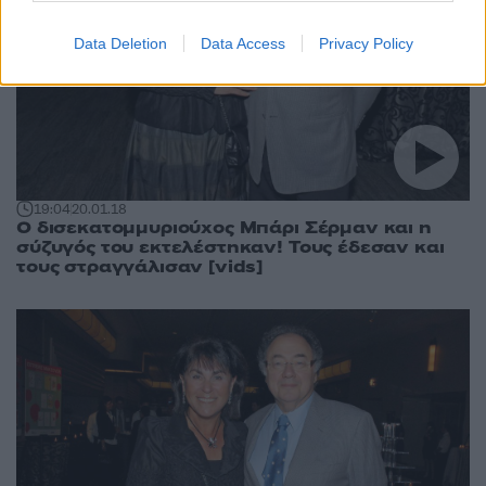
Data Deletion
Data Access
Privacy Policy
19:04
20.01.18
Ο δισεκατομμυριούχος Μπάρι Σέρμαν και η
σύζυγός του εκτελέστηκαν! Τους έδεσαν και
τους στραγγάλισαν [vids]