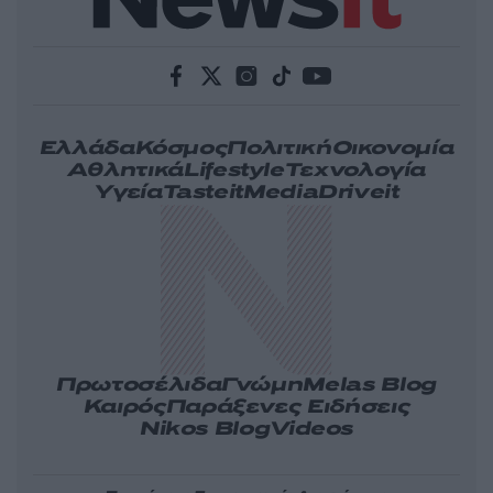
Ελλάδα
Κόσμος
Πολιτική
Οικονομία
Αθλητικά
Lifestyle
Τεχνολογία
Υγεία
Tasteit
Media
Driveit
Πρωτοσέλιδα
Γνώμη
Melas Blog
Καιρός
Παράξενες Ειδήσεις
Nikos Blog
Videos