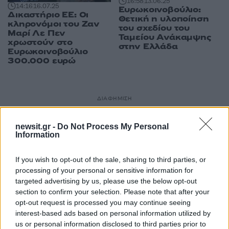
16:58
13.06.25
14:16
16.07.25
Ευρωκοινοβούλιο:
Δικαστήριο ΕΕ: Οι
Θετική η υλοποίηση
κληρονόμοι του Ζαν
του σχεδίου του
Μαρί Λε Πεν
Ταμείου Ανάκαμψης
χρωστούν στο
στην Ελλάδα
Ευρωκοινοβούλιο
300.000 ευρώ
ΔΙΑΦΗΜΙΣΗ
newsit.gr -
Do Not Process My Personal
Information
If you wish to opt-out of the sale, sharing to third parties, or
processing of your personal or sensitive information for
targeted advertising by us, please use the below opt-out
section to confirm your selection. Please note that after your
opt-out request is processed you may continue seeing
interest-based ads based on personal information utilized by
us or personal information disclosed to third parties prior to