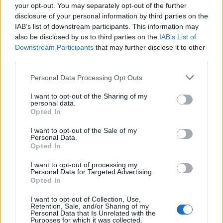
your opt-out. You may separately opt-out of the further
disclosure of your personal information by third parties on the
IAB’s list of downstream participants. This information may
also be disclosed by us to third parties on the
IAB’s List of
Downstream Participants
that may further disclose it to other
third parties.
Please note that this website/app uses one or more Google
Personal Data Processing Opt Outs
services and may gather and store information including but
not limited to your visit or usage behaviour. You may click to
I want to opt-out of the Sharing of my
personal data.
grant or deny consent to Google and its third-party tags to
Opted In
use your data for below specified purposes in below Google
consent section.
I want to opt-out of the Sale of my
Personal Data.
Opted In
15:38
17.01.25
I want to opt-out of processing my
Τέλος στις κοπάνες ευρωβουλευτών βάζει η
Personal Data for Targeted Advertising.
Ρομπέρτα Μέτσολα
Opted In
I want to opt-out of Collection, Use,
Retention, Sale, and/or Sharing of my
Personal Data that Is Unrelated with the
Purposes for which it was collected.