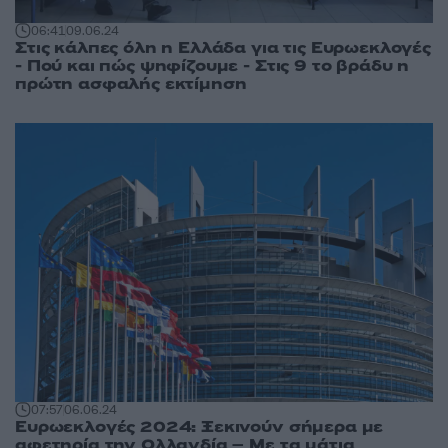
06:41
09.06.24
Στις κάλπες όλη η Ελλάδα για τις Ευρωεκλογές
- Πού και πώς ψηφίζουμε - Στις 9 το βράδυ η
πρώτη ασφαλής εκτίμηση
07:57
06.06.24
Ευρωεκλογές 2024: Ξεκινούν σήμερα με
αφετηρία την Ολλανδία – Με τα μάτια