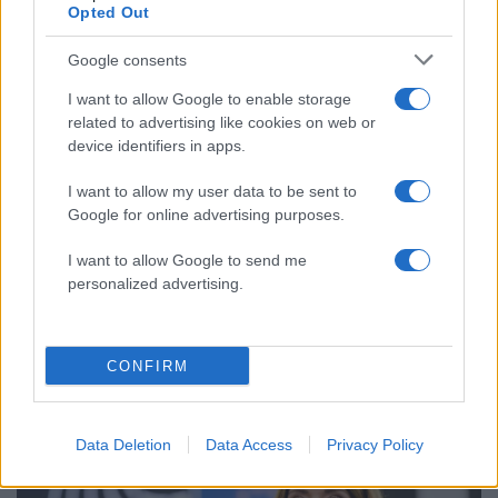
Opted Out
Google consents
I want to allow Google to enable storage
related to advertising like cookies on web or
device identifiers in apps.
I want to allow my user data to be sent to
Google for online advertising purposes.
I want to allow Google to send me
12:34
17.09.24
Φρέντι Μπελέρης στο ευρωκοινοβούλιο: Η
personalized advertising.
Αλβανία απομακρύνεται από το ευρωπαϊκό
κεκτημένο αντί να το πλησιάζει
CONFIRM
Data Deletion
Data Access
Privacy Policy