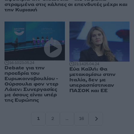
στραμμένα στις κάλπες οι επενδυτές μέχρι και
την Κυριακή
16:10
23.05.24
21:14
25.04.24
Debate για την
Εύα Καϊλή: Θα
προεδρία του
μετακομίσω στην
Ευρωκοινοβουλίου -
Ιταλία, δεν με
Ούρσουλα φον ντερ
υπερασπίστηκαν
Λάιεν: Συνεργασίες
ΠΑΣΟΚ και ΕΕ
με όσους είναι υπέρ
της Ευρώπης
1
2
…
16
Σελίδα
Σελίδα
Σελίδα