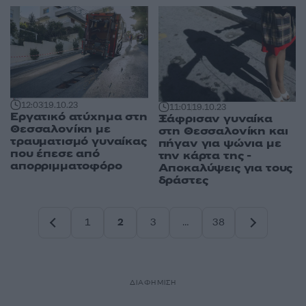
12:03
19.10.23
11:01
19.10.23
Εργατικό ατύχημα στη
Ξάφρισαν γυναίκα
Θεσσαλονίκη με
στη Θεσσαλονίκη και
τραυματισμό γυναίκας
πήγαν για ψώνια με
που έπεσε από
την κάρτα της -
απορριμματοφόρο
Αποκαλύψεις για τους
δράστες
1
2
3
…
38
Σελίδα
Σελίδα
Σελίδα
Σελίδα
ΔΙΑΦΗΜΙΣΗ