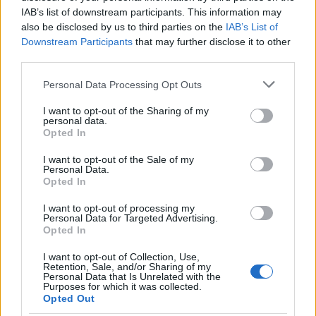
IAB’s list of downstream participants. This information may
also be disclosed by us to third parties on the
IAB’s List of
Downstream Participants
that may further disclose it to other
third parties.
Please note that this website/app uses one or more Google
Personal Data Processing Opt Outs
services and may gather and store information including but
not limited to your visit or usage behaviour. You may click to
I want to opt-out of the Sharing of my
personal data.
grant or deny consent to Google and its third-party tags to
Opted In
use your data for below specified purposes in below Google
consent section.
I want to opt-out of the Sale of my
09:20
10.11.23
Personal Data.
Ξύπνησε και βρήκε νεκρή τη γυναίκα του - Το
Opted In
σοκ και η δραματική ιστορία που
αποκαλύπτεται στον Βόλο
I want to opt-out of processing my
Personal Data for Targeted Advertising.
Opted In
I want to opt-out of Collection, Use,
Retention, Sale, and/or Sharing of my
Personal Data that Is Unrelated with the
Purposes for which it was collected.
Opted Out