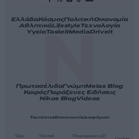
Ελλάδα
Κόσμος
Πολιτική
Οικονομία
Αθλητικά
Lifestyle
Τεχνολογία
Υγεία
Tasteit
Media
Driveit
Πρωτοσέλιδα
Γνώμη
Melas Blog
Καιρός
Παράξενες Ειδήσεις
Nikos Blog
Videos
Ταυτότητα
Επικοινωνία
Διαφήμιση
Όροι
Πολιτική
Πληροφορίες α.27
Cookies