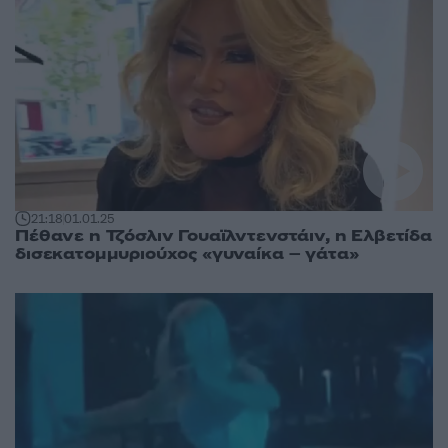
21:18
01.01.25
Πέθανε η Τζόσλιν Γουαϊλντενστάιν, η Ελβετίδα
δισεκατομμυριούχος «γυναίκα – γάτα»