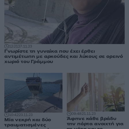
12:21
27.11.23
Γνωρίστε τη γυναίκα που έχει έρθει
αντιμέτωπη με αρκούδες και λύκους σε ορεινό
χωριό του Γράμμου
09:48
21.11.23
10:42
23.11.23
Άφηνε κάθε βράδυ
Μία νεκρή και δύο
την πόρτα ανοιχτή για
τραυματισμένες