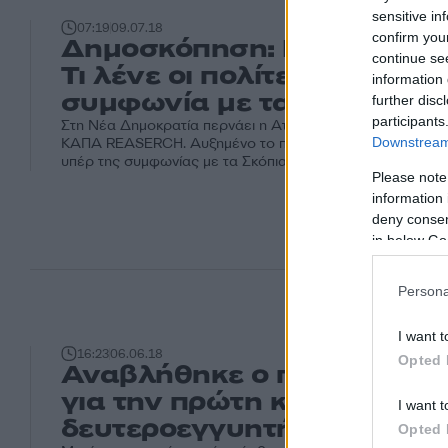
sensitive in
07:19
09.07.18
confirm you
Δημοσκόπηση: Γαλάζια η Α
continue se
Τι λένε οι πολίτες για τη
information 
συμφωνία με τα Σκόπια
further disc
participants
Στη Νέα Δημοκρατία περνάει η Αττική με βάση τη δημοσκ
Downstream 
ΚΑΠΑ REASERCH. Αυξημένο το ποσοστό των πολιτών που
υπέρ της συμφωνίας με τα Σκόπια.
Please note
information 
deny consent
in below Go
Persona
I want t
16:23
06.06.18
Opted 
Αναβλήθηκε ο πλειστηρια
για την πρώτη κατοικία τυ
I want t
δευτεροεγγυητή
Opted 