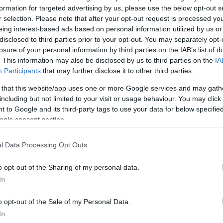
formation for targeted advertising by us, please use the below opt-out s
r selection. Please note that after your opt-out request is processed y
ττική –
eing interest-based ads based on personal information utilized by us or
disclosed to third parties prior to your opt-out. You may separately opt-
losure of your personal information by third parties on the IAB’s list of
. This information may also be disclosed by us to third parties on the
IA
όπηση της
Participants
that may further disclose it to other third parties.
 τάσσονται
 that this website/app uses one or more Google services and may gath
including but not limited to your visit or usage behaviour. You may click 
 to Google and its third-party tags to use your data for below specifi
ogle consent section.
l Data Processing Opt Outs
o opt-out of the Sharing of my personal data.
In
σμός
φλού
o opt-out of the Sale of my Personal Data.
In