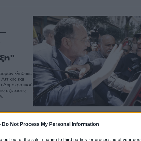
 –
α
ωξη”
ριασμών κλήθηκε
Αττικής και
ου Δημοκρατικού
κής εξέτασης
ν.
-
Do Not Process My Personal Information
to opt-out of the sale, sharing to third parties, or processing of your per