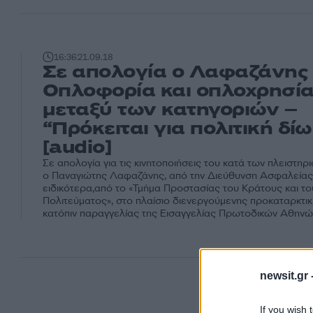
16:36
21.09.18
Σε απολογία ο Λαφαζάνης
Οπλοφορία και οπλοχρησί
μεταξύ των κατηγοριών –
“Πρόκειται για πολιτική δί
[audio]
Σε απολογία για τις κινητοποιήσεις του κατά των πλειστη
ο Παναγιώτης Λαφαζάνης, από την Διεύθυνση Ασφαλείας 
ειδικότερα,από το «Τμήμα Προστασίας του Κράτους και τ
Πολιτεύματος», στο πλαίσιο διενεργούμενης προκαταρκτι
κατόπιν παραγγελίας της Εισαγγελίας Πρωτοδικών Αθηνώ
newsit.gr 
If you wish 