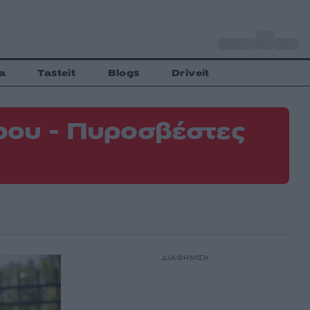
o
Αθήνα
31
C
a
Tasteit
Blogs
Driveit
ρου - Πυροσβέστες
ΔΙΑΦΗΜΙΣΗ