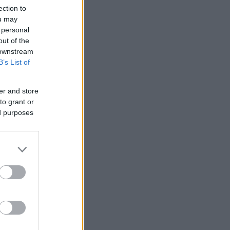
ection to
ou may
 personal
out of the
 downstream
B’s List of
er and store
to grant or
ed purposes