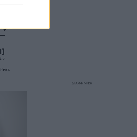
έξω
 –
]
ών
θήνα.
ΔΙΑΦΗΜΙΣΗ