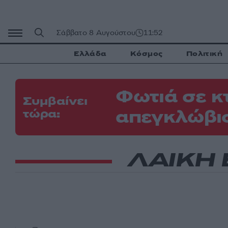
Μετάβαση
σε
περιεχόμενο
Σάββατο 8 Αυγούστου
11:52
Ελλάδα
Κόσμος
Πολιτική
Φωτιά σε κ
Συμβαίνει
απεγκλώβι
τώρα:
ΛΑΙΚΗ