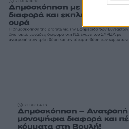
07:09
04.06.18
Δημοσκόπηση με 8 μονάδες
διαφορά και εκπλήξεις στην…
ουρά
Η δημοσκόπηση της prorata για την Εφημερίδα των Συντακτών
δίνει οκτώ μονάδες διαφορά στη ΝΔ έναντι του ΣΥΡΙΖΑ με
ανατροπή στην τρίτη θέση και την τέταρτη θέση των κομμάτων.
07:03
03.04.18
Δημοσκόπηση – Ανατροπή
μονοψήφια διαφορά και πέ
κόμματα στη Βουλή!