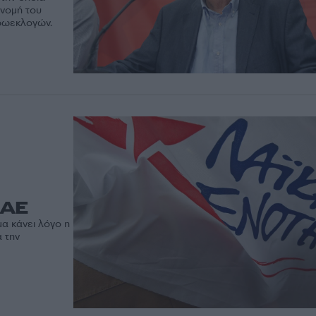
ανομή του
υρωεκλογών.
ΛΑΕ
α κάνει λόγο η
 την