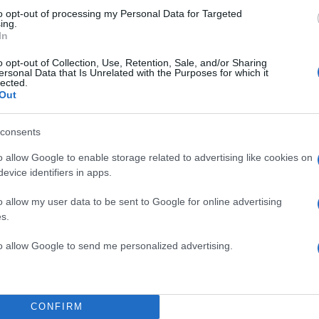
ριασμός της
to opt-out of processing my Personal Data for Targeted
ing.
018).
In
o opt-out of Collection, Use, Retention, Sale, and/or Sharing
ersonal Data that Is Unrelated with the Purposes for which it
lected.
Out
consents
o allow Google to enable storage related to advertising like cookies on
evice identifiers in apps.
o allow my user data to be sent to Google for online advertising
s.
to allow Google to send me personalized advertising.
CONFIRM