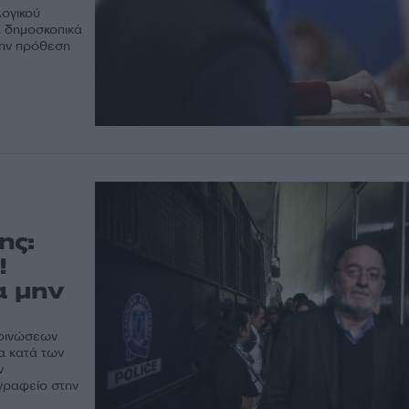
λογικού
 δημοσκοπικά
την πρόθεση
ης:
!
α μην
κοινώσεων
α κατά των
ν
γραφείο στην