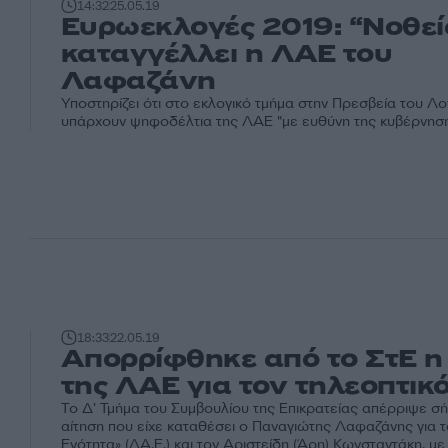
14:32
25.05.19
Ευρωεκλογές 2019: “Νοθεί
καταγγέλλει η ΛΑΕ του
Λαφαζάνη
Υποστηρίζει ότι στο εκλογικό τμήμα στην Πρεσβεία του Λο
υπάρχουν ψηφοδέλτια της ΛΑΕ "με ευθύνη της κυβέρνηση
18:33
22.05.19
Απορρίφθηκε από το ΣτΕ η
της ΛΑΕ για τον τηλεοπτικ
Το Δ' Τμήμα του Συμβουλίου της Επικρατείας απέρριψε σ
αίτηση που είχε καταθέσει ο Παναγιώτης Λαφαζάνης για τ
Ενότητα» (ΛΑ.Ε.) και τον Αριστείδη (Άρη) Κωνσταντάκη, με