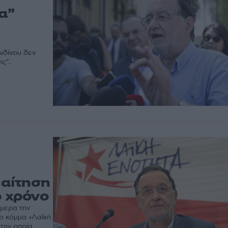
α”
νδίνου δεν
ς".
 αίτηση
ό χρόνο
ήμερα την
ο κόμμα «Λαϊκή
 την οποία