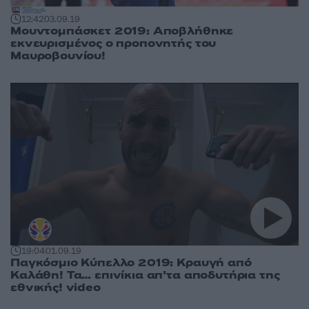
12:42
03.09.19
Μουντομπάσκετ 2019: Αποβλήθηκε
εκνευρισμένος ο προπονητής του
Μαυροβουνίου!
19:04
01.09.19
Παγκόσμιο Κύπελλο 2019: Κραυγή από
Καλάθη! Τα… επινίκια απ’τα αποδυτήρια της
εθνικής! video