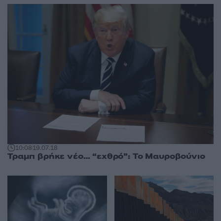
10:08
19.07.18
Τραμπ βρήκε νέο… “εχθρό”: Το Μαυροβούνιο