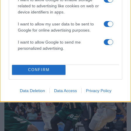
related to advertising like cookies on web or
device identifiers in apps.
I want to allow my user data to be sent to
Google for online advertising purposes.
16:39
29.11.18
Διαπραγματεύσεις υπό όρους για την ένταξη
I want to allow Google to send me
Αλβανίας και ΠΓΔΜ στην ΕΕ – Ποιες οι
personalized advertising.
προϋποθέσεις
CONFIRM
Data Deletion
Data Access
Privacy Policy