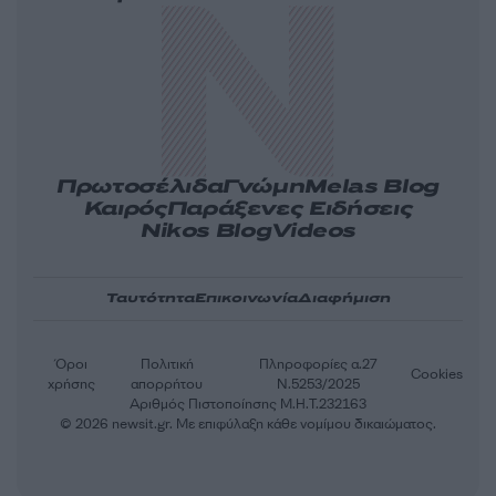
Πρωτοσέλιδα
Γνώμη
Melas Blog
Καιρός
Παράξενες Ειδήσεις
Nikos Blog
Videos
Ταυτότητα
Επικοινωνία
Διαφήμιση
Όροι
Πολιτική
Πληροφορίες α.27
Cookies
χρήσης
απορρήτου
Ν.5253/2025
Αριθμός Πιστοποίησης Μ.Η.Τ.232163
© 2026 newsit.gr. Με επιφύλαξη κάθε νομίμου δικαιώματος.