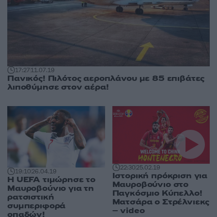
17:27
11.07.19
Πανικός! Πιλότος αεροπλάνου με 85 επιβάτες
λιποθύμησε στον αέρα!
22:30
25.02.19
19:10
26.04.19
Ιστορική πρόκριση για
Η UEFA τιμώρησε το
Μαυροβούνιο στο
Μαυροβούνιο για τη
Παγκόσμιο Κύπελλο!
ρατσιστική
Ματσάρα ο Στρέλνιεκς
συμπεριφορά
– video
οπαδών!