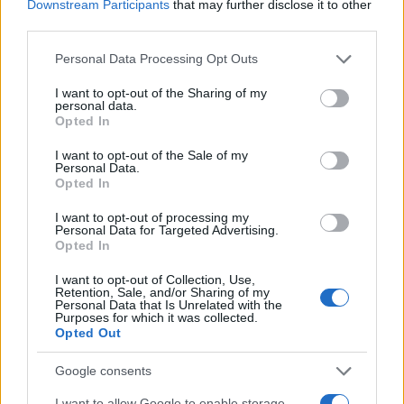
Downstream Participants
that may further disclose it to other
third parties.
Please note that this website/app uses one or more Google
Personal Data Processing Opt Outs
services and may gather and store information including but
not limited to your visit or usage behaviour. You may click to
I want to opt-out of the Sharing of my
personal data.
grant or deny consent to Google and its third-party tags to
Opted In
use your data for below specified purposes in below Google
consent section.
I want to opt-out of the Sale of my
Personal Data.
Opted In
12:55
05.12.18
ΑΝΤ1: Συμφωνία 180 εκατομμυρίων ευρώ για
τον όμιλο
I want to opt-out of processing my
Personal Data for Targeted Advertising.
Opted In
I want to opt-out of Collection, Use,
Retention, Sale, and/or Sharing of my
Personal Data that Is Unrelated with the
Purposes for which it was collected.
Opted Out
Google consents
I want to allow Google to enable storage