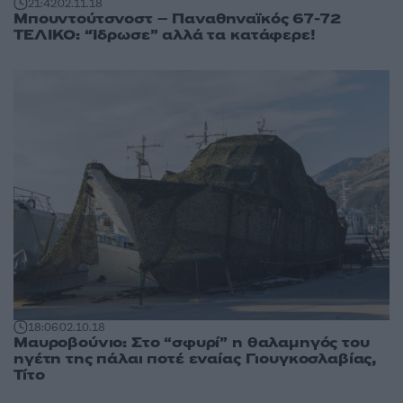
21:42
02.11.18
Μπουντούτσνοστ – Παναθηναϊκός 67-72
ΤΕΛΙΚΟ: “Ίδρωσε” αλλά τα κατάφερε!
18:06
02.10.18
Μαυροβούνιο: Στο “σφυρί” η θαλαμηγός του
ηγέτη της πάλαι ποτέ εναίας Γιουγκοσλαβίας,
Τίτο