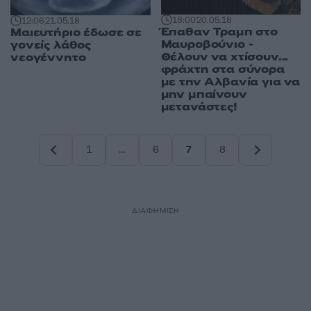
18:00
20.05.18
12:06
21.05.18
Έπαθαν Τραμπ στο
Μαιευτήριο έδωσε σε
Μαυροβούνιο -
γονείς λάθος
Θέλουν να χτίσουν...
νεογέννητο
φράχτη στα σύνορα
με την Αλβανία για να
μην μπαίνουν
μετανάστες!
1
…
6
7
8
Σελίδα
Σελίδα
Σελίδα
Σελίδα
ΔΙΑΦΗΜΙΣΗ