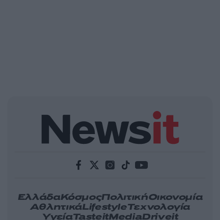
Ελλάδα
Κόσμος
Πολιτική
Οικονομία
Αθλητικά
Lifestyle
Τεχνολογία
Υγεία
Tasteit
Media
Driveit