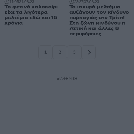
11:05
31.08.23
23:37
07.08.23
Το φετινό καλοκαίρι
Τα ισχυρά μελτέμια
είχε τα λιγότερα
αυξάνουν τον κίνδυνο
μελτέμια εδώ και 15
πυρκαγιάς την Τρίτη!
χρόνια
Στη ζώνη κινδύνου η
Αττική και άλλες 8
περιφέρειες
1
2
3
Σελίδα
Σελίδα
Σελίδα
ΔΙΑΦΗΜΙΣΗ