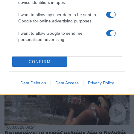
device identifiers in apps.
23:50
18.06.24
I want to allow my user data to be sent to
«Κοκτέιλ» ζέστης και ισχυρών ανέμων έως το
Google for online advertising purposes.
Σάββατο - Ανεβαίνει πάλι ο υδράργυρος από
σήμερα
I want to allow Google to send me
personalized advertising.
CONFIRM
Data Deletion
Data Access
Privacy Policy
00:06
18.06.24
Καταφτάνει το «κιράζ μελτέμ» λέει ο Κολυδάς