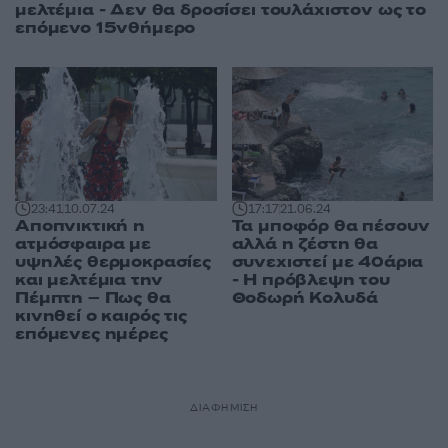
μελτέμια - Δεν θα δροσίσει τουλάχιστον ως το
επόμενο 15νθήμερο
23:41
10.07.24
17:17
21.06.24
Αποπνικτική η
Τα μποφόρ θα πέσουν
ατμόσφαιρα με
αλλά η ζέστη θα
υψηλές θερμοκρασίες
συνεχιστεί με 40άρια
και μελτέμια την
- Η πρόβλεψη του
Πέμπτη – Πως θα
Θοδωρή Κολυδά
κινηθεί ο καιρός τις
επόμενες ημέρες
ΔΙΑΦΗΜΙΣΗ