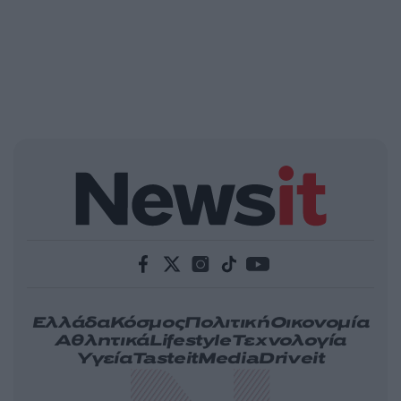
Ελλάδα
Κόσμος
Πολιτική
Οικονομία
Αθλητικά
Lifestyle
Τεχνολογία
Υγεία
Tasteit
Media
Driveit