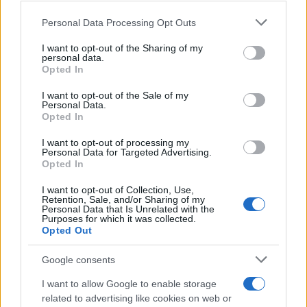
Please note that this website/app uses one or more Google
Personal Data Processing Opt Outs
services and may gather and store information including but
not limited to your visit or usage behaviour. You may click to
I want to opt-out of the Sharing of my
personal data.
grant or deny consent to Google and its third-party tags to
07:25
19.06.24
Opted In
Καιρός «Hot - Dry - Windy» έως το
use your data for below specified purposes in below Google
Σαββατοκύριακο: Επιστρέφουν τα 40άρια,
consent section.
I want to opt-out of the Sale of my
«σαρώνουν» τα μελτέμια - Στο «κόκκινο» 4
Personal Data.
περιφέρειες για πυρκαγιές
Opted In
I want to opt-out of processing my
Personal Data for Targeted Advertising.
Opted In
I want to opt-out of Collection, Use,
Retention, Sale, and/or Sharing of my
Personal Data that Is Unrelated with the
Purposes for which it was collected.
Opted Out
Google consents
I want to allow Google to enable storage
related to advertising like cookies on web or