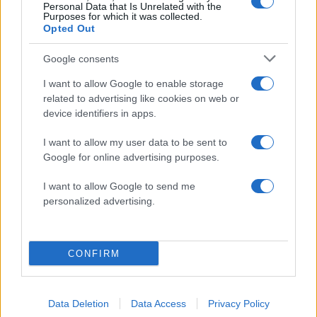
Personal Data that Is Unrelated with the
Purposes for which it was collected.
Opted Out
Google consents
I want to allow Google to enable storage
related to advertising like cookies on web or
device identifiers in apps.
I want to allow my user data to be sent to
Google for online advertising purposes.
18:30
17.02.19
Μητέρα ενός μωρού η μια αγνοούμενη στη
I want to allow Google to send me
Μεσάρα – Οι προετοιμασίες για τον
personalized advertising.
θρησκευτικό γάμο
CONFIRM
Data Deletion
Data Access
Privacy Policy