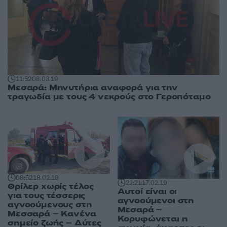
11:52
08.03.19
Μεσαρά: Μηνυτήρια αναφορά για την
τραγωδία με τους 4 νεκρούς στο Γεροπόταμο
08:52
18.02.19
22:21
17.02.19
Θρίλερ χωρίς τέλος
Αυτοί είναι οι
για τους τέσσερις
αγνοούμενοι στη
αγνοούμενους στη
Μεσαρά –
Μεσσαρά – Κανένα
Κορυφώνεται η
σημείο ζωής – Δύτες