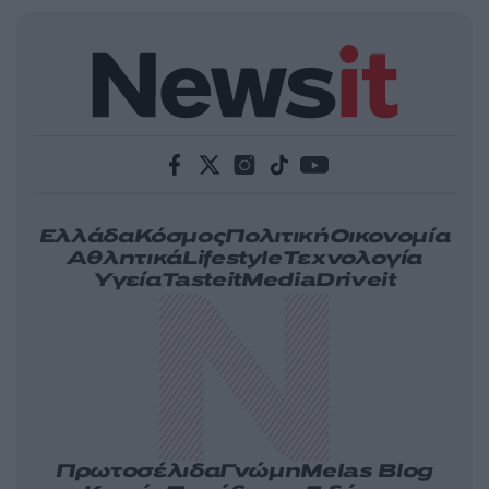
Ελλάδα
Κόσμος
Πολιτική
Οικονομία
Αθλητικά
Lifestyle
Τεχνολογία
Υγεία
Tasteit
Media
Driveit
Πρωτοσέλιδα
Γνώμη
Melas Blog