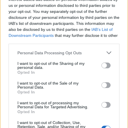
us or personal information disclosed to third parties prior to
your opt-out. You may separately opt-out of the further
disclosure of your personal information by third parties on the
IAB’s list of downstream participants. This information may
also be disclosed by us to third parties on the
IAB’s List of
Downstream Participants
that may further disclose it to other
third parties.
Please note that this website/app uses one or more Google
Personal Data Processing Opt Outs
services and may gather and store information including but
not limited to your visit or usage behaviour. You may click to
I want to opt-out of the Sharing of my
personal data.
grant or deny consent to Google and its third-party tags to
Opted In
use your data for below specified purposes in below Google
18:47
17.02.19
Σκάβουν στην κοίτη του ποταμού –
consent section.
I want to opt-out of the Sale of my
Αγωνιώδεις έρευνες για την οικογένεια στη
Personal Data.
Μεσαρά
Opted In
I want to opt-out of processing my
Personal Data for Targeted Advertising.
Opted In
I want to opt-out of Collection, Use,
Retention, Sale, and/or Sharing of my