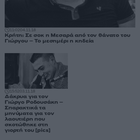
11:02
04.11.18
Κρήτη: Σε σοκ η Μεσαρά από τον θάνατο του
Γιώργου – Το μεσημέρι η κηδεία
15:52
03.11.18
Δάκρυα για τον
Γιώργο Ροδουσάκη –
Σπαρακτικά τα
μηνύματα για τον
λαουτιέρη που
σκοτώθηκε στη
γιορτή του [pics]