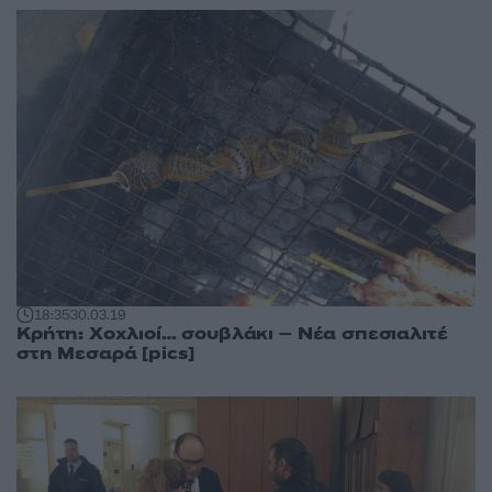
18:35
30.03.19
Κρήτη: Χοχλιοί… σουβλάκι – Νέα σπεσιαλιτέ
στη Μεσαρά [pics]