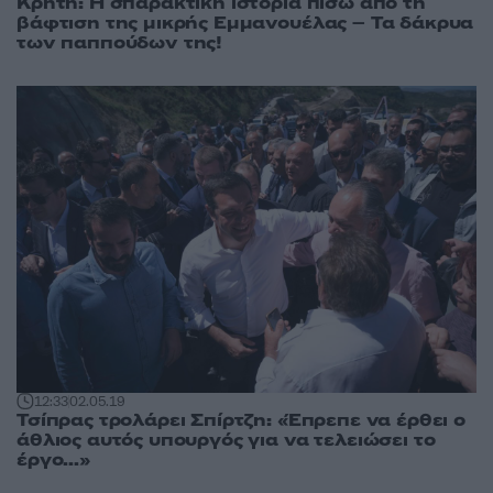
Κρήτη: Η σπαρακτική ιστορία πίσω από τη
βάφτιση της μικρής Εμμανουέλας – Τα δάκρυα
των παππούδων της!
12:33
02.05.19
Τσίπρας τρολάρει Σπίρτζη: «Έπρεπε να έρθει ο
άθλιος αυτός υπουργός για να τελειώσει το
έργο...»